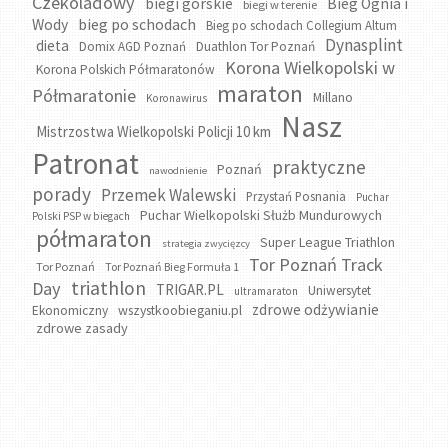
Czekoladowy
biegi górskie
Bieg Ognia i
biegi w terenie
bieg po schodach
Wody
Bieg po schodach Collegium Altum
Dynasplint
dieta
Domix AGD Poznań
Duathlon Tor Poznań
Korona Wielkopolski w
Korona Polskich Półmaratonów
maraton
Półmaratonie
Millano
Koronawirus
Nasz
Mistrzostwa Wielkopolski Policji 10 km
Patronat
praktyczne
Poznań
nawodnienie
porady
Przemek Walewski
Przystań Posnania
Puchar
Puchar Wielkopolski Służb Mundurowych
Polski PSP w biegach
półmaraton
Super League Triathlon
strategia zwycięzcy
Tor Poznań Track
Tor Poznań
Tor Poznań Bieg Formuła 1
triathlon
Day
TRIGAR.PL
Uniwersytet
ultramaraton
zdrowe odżywianie
wszystkoobieganiu.pl
Ekonomiczny
zdrowe zasady