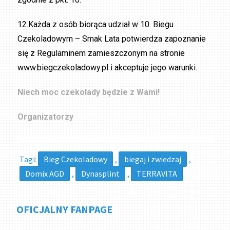
12.Każda z osób biorąca udział w 10. Biegu
Czekoladowym – Smak Lata potwierdza zapoznanie
się z Regulaminem zamieszczonym na stronie
www.biegczekoladowy.pl i akceptuje jego warunki.
Niech moc czekolady będzie z Wami!
Organizatorzy
Tagi:
Bieg Czekoladowy
,
biegaj i zwiedzaj
,
Domix AGD
,
Dynasplint
,
TERRAVITA
OFICJALNY FANPAGE