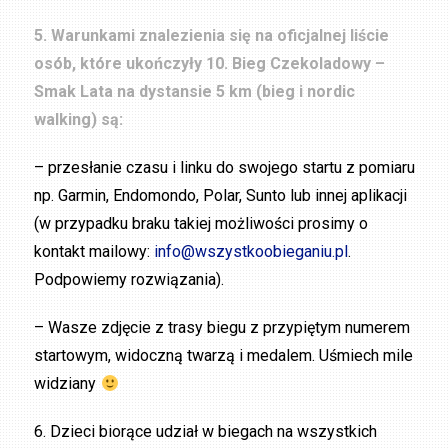
5. Warunkami znalezienia się na oficjalnej liście
osób, które ukończyły 10. Bieg Czekoladowy –
Smak Lata na dystansie 5 km (bieg i nordic
walking) są:
– przesłanie czasu i linku do swojego startu z pomiaru
np. Garmin, Endomondo, Polar, Sunto lub innej aplikacji
(w przypadku braku takiej możliwości prosimy o
kontakt mailowy:
info@wszystkoobieganiu.pl
.
Podpowiemy rozwiązania).
– Wasze zdjęcie z trasy biegu z przypiętym numerem
startowym, widoczną twarzą i medalem. Uśmiech mile
widziany
6. Dzieci biorące udział w biegach na wszystkich