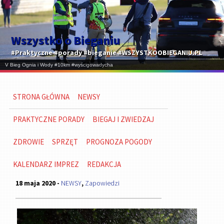
Wszystko o Bieganiu
#Praktyczne #porady #bieganie #WSZYSTKOOBIEGANIU.PL
STRONA GŁÓWNA
NEWSY
PRAKTYCZNE PORADY
BIEGAJ I ZWIEDZAJ
ZDROWIE
SPRZĘT
PROGNOZA POGODY
KALENDARZ IMPREZ
REDAKCJA
18 maja 2020 -
NEWSY
,
Zapowiedzi