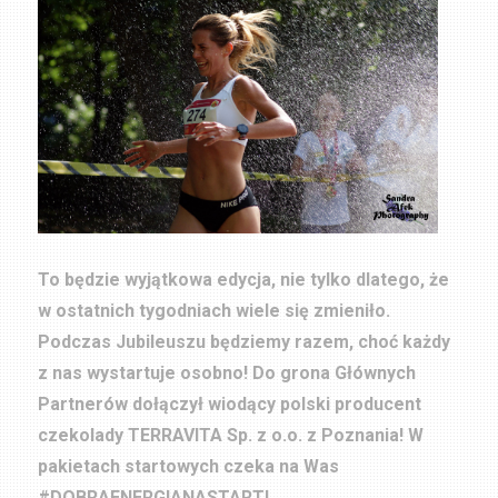
To będzie wyjątkowa edycja, nie tylko dlatego, że
w ostatnich tygodniach wiele się zmieniło.
Podczas Jubileuszu będziemy razem, choć każdy
z nas wystartuje osobno! Do grona Głównych
Partnerów dołączył wiodący polski producent
czekolady TERRAVITA Sp. z o.o. z Poznania! W
pakietach startowych czeka na Was
#DOBRAENERGIANASTART!