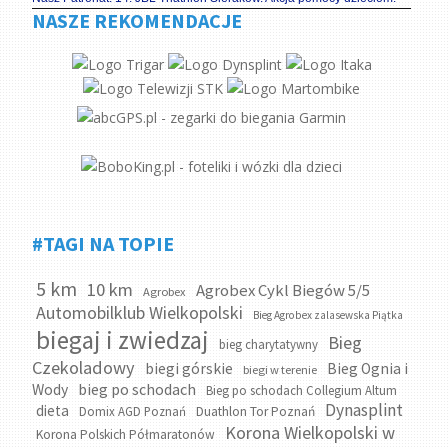
NASZE REKOMENDACJE
#TAGI NA TOPIE
5 km
10 km
Agrobex Cykl Biegów 5/5
Agrobex
Automobilklub Wielkopolski
Bieg Agrobex zalasewska Piątka
biegaj i zwiedzaj
Bieg
bieg charytatywny
Czekoladowy
biegi górskie
Bieg Ognia i
biegi w terenie
bieg po schodach
Wody
Bieg po schodach Collegium Altum
Dynasplint
dieta
Domix AGD Poznań
Duathlon Tor Poznań
Korona Wielkopolski w
Korona Polskich Półmaratonów