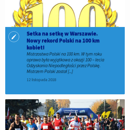
Setka na setkę w Warszawie.
Nowy rekord Polski na 100 km
kobiet!
Mistrzostwa Polski na 100 km. W tym roku
oprawa była wyjątkowa z okazji 100 – lecia
Odzyskania Niepodległości przez Polskę.
Mistrzem Polski został [...]
12 listopada 2018