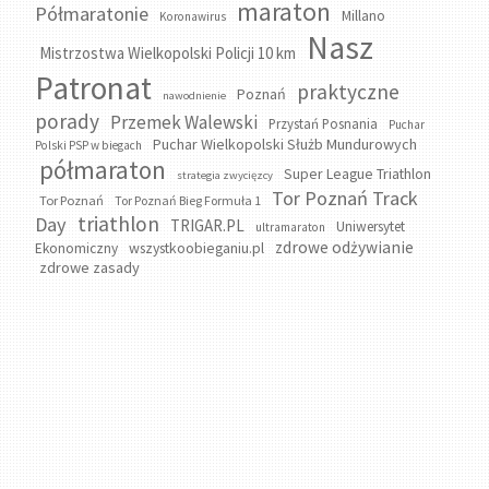
maraton
Półmaratonie
Millano
Koronawirus
Nasz
Mistrzostwa Wielkopolski Policji 10 km
Patronat
praktyczne
Poznań
nawodnienie
porady
Przemek Walewski
Przystań Posnania
Puchar
Puchar Wielkopolski Służb Mundurowych
Polski PSP w biegach
półmaraton
Super League Triathlon
strategia zwycięzcy
Tor Poznań Track
Tor Poznań
Tor Poznań Bieg Formuła 1
triathlon
Day
TRIGAR.PL
Uniwersytet
ultramaraton
zdrowe odżywianie
wszystkoobieganiu.pl
Ekonomiczny
zdrowe zasady