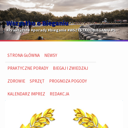
Wszystko o Bieganiu
#Praktyczne #porady #bieganie #WSZYSTKOOBIEGANIU.PL
STRONA GŁÓWNA
NEWSY
PRAKTYCZNE PORADY
BIEGAJ I ZWIEDZAJ
ZDROWIE
SPRZĘT
PROGNOZA POGODY
KALENDARZ IMPREZ
REDAKCJA