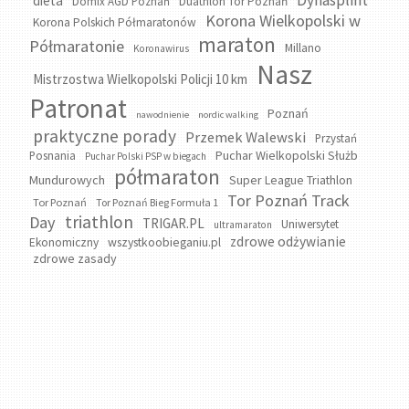
Dynasplint
dieta
Domix AGD Poznań
Duathlon Tor Poznań
Korona Wielkopolski w
Korona Polskich Półmaratonów
maraton
Półmaratonie
Millano
Koronawirus
Nasz
Mistrzostwa Wielkopolski Policji 10 km
Patronat
Poznań
nawodnienie
nordic walking
praktyczne porady
Przemek Walewski
Przystań
Puchar Wielkopolski Służb
Posnania
Puchar Polski PSP w biegach
półmaraton
Mundurowych
Super League Triathlon
Tor Poznań Track
Tor Poznań
Tor Poznań Bieg Formuła 1
triathlon
Day
TRIGAR.PL
Uniwersytet
ultramaraton
zdrowe odżywianie
wszystkoobieganiu.pl
Ekonomiczny
zdrowe zasady