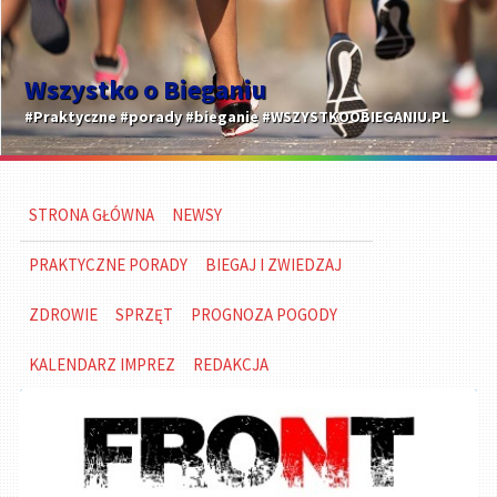
Wszystko o Bieganiu
#Praktyczne #porady #bieganie #WSZYSTKOOBIEGANIU.PL
STRONA GŁÓWNA
NEWSY
PRAKTYCZNE PORADY
BIEGAJ I ZWIEDZAJ
ZDROWIE
SPRZĘT
PROGNOZA POGODY
KALENDARZ IMPREZ
REDAKCJA