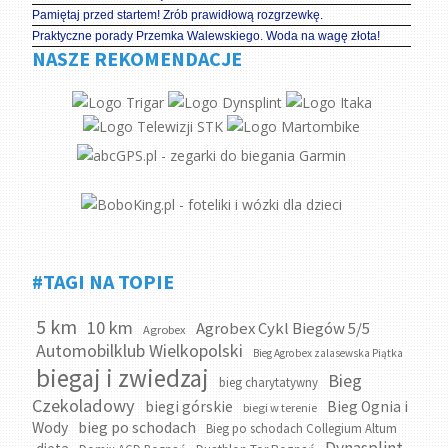
Pamiętaj przed startem! Zrób prawidłową rozgrzewkę.
Praktyczne porady Przemka Walewskiego. Woda na wagę złota!
NASZE REKOMENDACJE
#TAGI NA TOPIE
5 km
10 km
Agrobex Cykl Biegów 5/5
Agrobex
Automobilklub Wielkopolski
Bieg Agrobex zalasewska Piątka
biegaj i zwiedzaj
Bieg
bieg charytatywny
Czekoladowy
biegi górskie
Bieg Ognia i
biegi w terenie
bieg po schodach
Wody
Bieg po schodach Collegium Altum