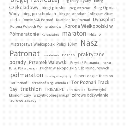
Bieg
bieg charytatywny
Czekoladowy
biegi górskie
Bieg Ognia i
biegi w terenie
bieg po schodach
Wody
Bieg po schodach Collegium Altum
Dynasplint
dieta
Domix AGD Poznań
Duathlon Tor Poznań
Korona Wielkopolski w
Korona Polskich Półmaratonów
maraton
Półmaratonie
Millano
Koronawirus
Nasz
Mistrzostwa Wielkopolski Policji 10 km
Patronat
praktyczne
Poznań
nawodnienie
porady
Przemek Walewski
Przystań Posnania
Puchar
Puchar Wielkopolski Służb Mundurowych
Polski PSP w biegach
półmaraton
Super League Triathlon
strategia zwycięzcy
Tor Poznań Track
Tor Poznań
Tor Poznań Bieg Formuła 1
triathlon
Day
TRIGAR.PL
Uniwersytet
ultramaraton
zdrowe odżywianie
wszystkoobieganiu.pl
Ekonomiczny
zdrowe zasady