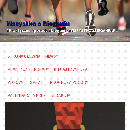
Wszystko o Bieganiu
#Praktyczne #porady #bieganie #WSZYSTKOOBIEGANIU.PL
STRONA GŁÓWNA
NEWSY
PRAKTYCZNE PORADY
BIEGAJ I ZWIEDZAJ
ZDROWIE
SPRZĘT
PROGNOZA POGODY
KALENDARZ IMPREZ
REDAKCJA