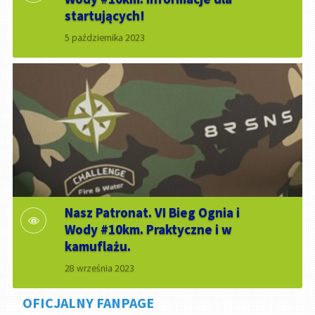
startujących!
5 października 2023
Nasz Patronat. VI Bieg Ognia i
Wody #10km. Praktyczne i w
kamuflażu.
28 września 2023
OFICJALNY FANPAGE