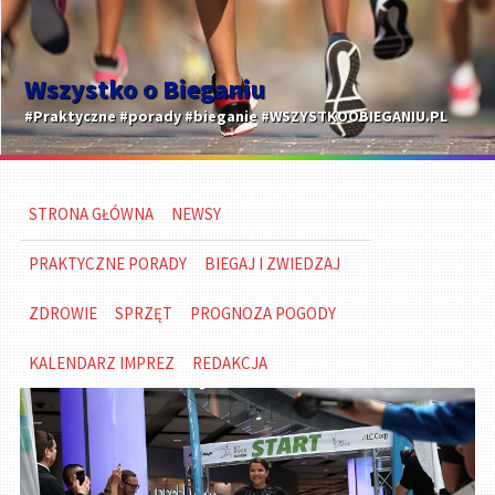
Wszystko o Bieganiu
#Praktyczne #porady #bieganie #WSZYSTKOOBIEGANIU.PL
STRONA GŁÓWNA
NEWSY
PRAKTYCZNE PORADY
BIEGAJ I ZWIEDZAJ
ZDROWIE
SPRZĘT
PROGNOZA POGODY
KALENDARZ IMPREZ
REDAKCJA