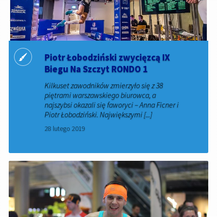
Piotr Łobodziński zwycięzcą IX
Biegu Na Szczyt RONDO 1
Kilkuset zawodników zmierzyło się z 38
piętrami warszawskiego biurowca, a
najszybsi okazali się faworyci – Anna Ficner i
Piotr Łobodziński. Największymi [...]
28 lutego 2019