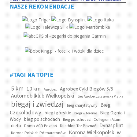
NASZE REKOMENDACJE
#TAGI NA TOPIE
5 km
10 km
Agrobex Cykl Biegów 5/5
Agrobex
Automobilklub Wielkopolski
Bieg Agrobex zalasewska Piątka
biegaj i zwiedzaj
Bieg
bieg charytatywny
Czekoladowy
biegi górskie
Bieg Ognia i
biegi w terenie
bieg po schodach
Wody
Bieg po schodach Collegium Altum
Dynasplint
dieta
Domix AGD Poznań
Duathlon Tor Poznań
Korona Wielkopolski w
Korona Polskich Półmaratonów