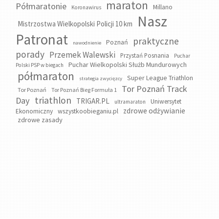
maraton
Półmaratonie
Millano
Koronawirus
Nasz
Mistrzostwa Wielkopolski Policji 10 km
Patronat
praktyczne
Poznań
nawodnienie
porady
Przemek Walewski
Przystań Posnania
Puchar
Puchar Wielkopolski Służb Mundurowych
Polski PSP w biegach
półmaraton
Super League Triathlon
strategia zwycięzcy
Tor Poznań Track
Tor Poznań
Tor Poznań Bieg Formuła 1
triathlon
Day
TRIGAR.PL
Uniwersytet
ultramaraton
zdrowe odżywianie
wszystkoobieganiu.pl
Ekonomiczny
zdrowe zasady