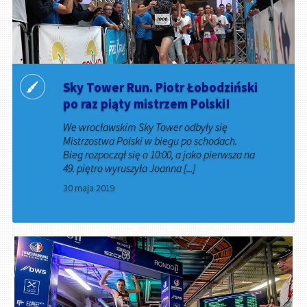
Sky Tower Run. Piotr Łobodziński
po raz piąty mistrzem Polski!
We wrocławskim Sky Tower odbyły się
Mistrzostwa Polski w biegu po schodach.
Bieg rozpoczął się o 10:00, a jako pierwsza na
49. piętro wyruszyła Joanna [...]
30 maja 2019