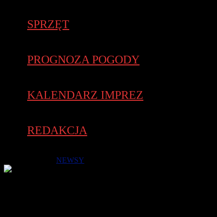
SPRZĘT
PROGNOZA POGODY
KALENDARZ IMPREZ
REDAKCJA
10 lutego 2018 -
NEWSY
Biuro Zawodów mieści się w budynku Przystani Posnania.
Zaraz w pobliżu znajdują się Strefy Startu/Mety. Start Biegów
Dzieci o godz. 10.30, a Biegu na 5 km o godz. 11.00. O godz.
11.05. wystartują miłośnicy nordic walking
.