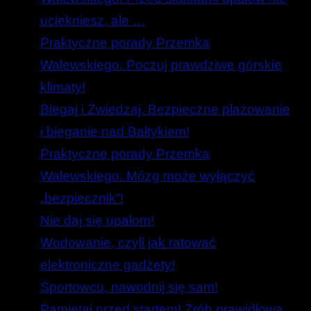
uciekniesz, ale …
Praktyczne porady Przemka
Walewskiego. Poczuj prawdziwe górskie
klimaty!
Biegaj i Zwiedzaj. Bezpieczne plażowanie
i bieganie nad Bałtykiem!
Praktyczne porady Przemka
Walewskiego. Mózg może wyłączyć
„bezpiecznik”!
Nie daj się upałom!
Wodowanie, czyli jak ratować
elektroniczne gadżety!
Sportowcu, nawodnij się sam!
Pamiętaj przed startem! Zrób prawidłową