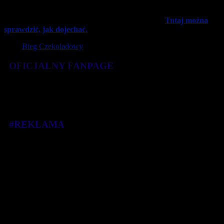
Park nad Wartą, gdzie pobiegną miłośnicy Słodkich Walentynek.
Start i meta znajdują się moście Królowej Jadwigi.
Tutaj można
sprawdzić, jak dojechać.
Tagi:
Bieg Czekoladowy
OFICJALNY FANPAGE
#REKLAMA