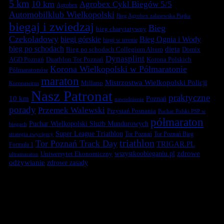
5 km
10 km
Agrobex Cykl Biegów 5/5
Agrobex
Automobilklub Wielkopolski
Bieg Agrobex zalasewska Piątka
biegaj i zwiedzaj
Bieg
bieg charytatywny
Czekoladowy
biegi górskie
Bieg Ognia i Wody
biegi w terenie
bieg po schodach
dieta
Bieg po schodach Collegium Altum
Domix
Dynasplint
Duathlon Tor Poznań
Korona Polskich
AGD Poznań
Korona Wielkopolski w Półmaratonie
Półmaratonów
maraton
Mistrzostwa Wielkopolski Policji
Millano
Koronawirus
Nasz Patronat
praktyczne
10 km
Poznań
nawodnienie
porady
Przemek Walewski
Przystań Posnania
Puchar Polski PSP w
półmaraton
Puchar Wielkopolski Służb Mundurowych
biegach
Super League Triathlon
Tor Poznań
Tor Poznań Bieg
strategia zwycięzcy
triathlon
Tor Poznań Track Day
TRIGAR.PL
Formuła 1
zdrowe
Uniwersytet Ekonomiczny
wszystkoobieganiu.pl
ultramaraton
odżywianie
zdrowe zasady