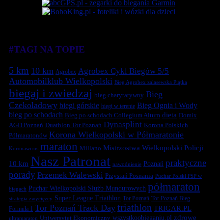
#TAGI NA TOPIE
5 km
10 km
Agrobex Cykl Biegów 5/5
Agrobex
Automobilklub Wielkopolski
Bieg Agrobex zalasewska Piątka
biegaj i zwiedzaj
Bieg
bieg charytatywny
Czekoladowy
biegi górskie
Bieg Ognia i Wody
biegi w terenie
bieg po schodach
dieta
Bieg po schodach Collegium Altum
Domix
Dynasplint
Duathlon Tor Poznań
Korona Polskich
AGD Poznań
Korona Wielkopolski w Półmaratonie
Półmaratonów
maraton
Mistrzostwa Wielkopolski Policji
Millano
Koronawirus
Nasz Patronat
praktyczne
10 km
Poznań
nawodnienie
porady
Przemek Walewski
Przystań Posnania
Puchar Polski PSP w
półmaraton
Puchar Wielkopolski Służb Mundurowych
biegach
Super League Triathlon
Tor Poznań
Tor Poznań Bieg
strategia zwycięzcy
triathlon
Tor Poznań Track Day
TRIGAR.PL
Formuła 1
zdrowe
Uniwersytet Ekonomiczny
wszystkoobieganiu.pl
ultramaraton