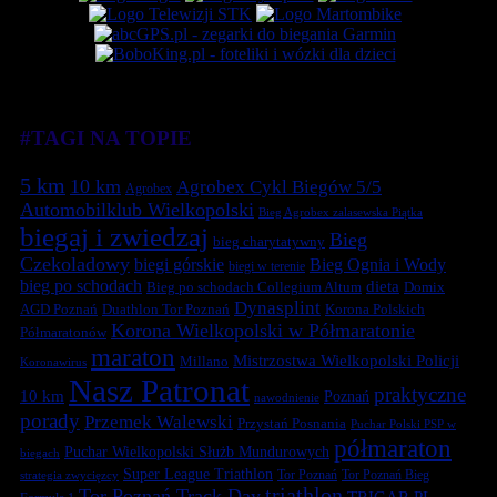
#TAGI NA TOPIE
5 km
10 km
Agrobex Cykl Biegów 5/5
Agrobex
Automobilklub Wielkopolski
Bieg Agrobex zalasewska Piątka
biegaj i zwiedzaj
Bieg
bieg charytatywny
Czekoladowy
biegi górskie
Bieg Ognia i Wody
biegi w terenie
bieg po schodach
dieta
Bieg po schodach Collegium Altum
Domix
Dynasplint
Duathlon Tor Poznań
Korona Polskich
AGD Poznań
Korona Wielkopolski w Półmaratonie
Półmaratonów
maraton
Mistrzostwa Wielkopolski Policji
Millano
Koronawirus
Nasz Patronat
praktyczne
10 km
Poznań
nawodnienie
porady
Przemek Walewski
Przystań Posnania
Puchar Polski PSP w
półmaraton
Puchar Wielkopolski Służb Mundurowych
biegach
Super League Triathlon
Tor Poznań
Tor Poznań Bieg
strategia zwycięzcy
triathlon
Tor Poznań Track Day