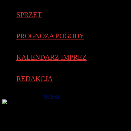
SPRZĘT
PROGNOZA POGODY
KALENDARZ IMPREZ
REDAKCJA
2 października 2018 -
NEWSY
Organizatorzy postanowili przedłużyć zapisy do najbliższej
środy do godziny 9.00. Wiele osób jest chętnych do startu w
sobotę 6 października o godz. 10.30 na Torze Poznań w I Biegu