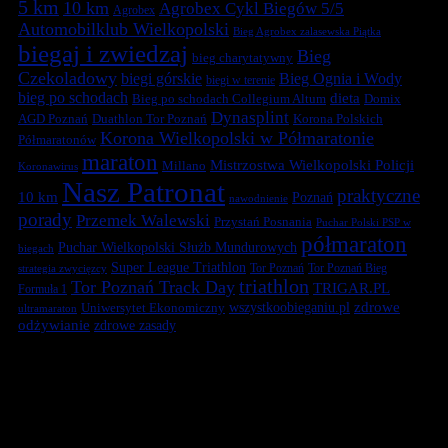
5 km
10 km
Agrobex Cykl Biegów 5/5
Agrobex
Automobilklub Wielkopolski
Bieg Agrobex zalasewska Piątka
biegaj i zwiedzaj
Bieg
bieg charytatywny
Czekoladowy
biegi górskie
Bieg Ognia i Wody
biegi w terenie
bieg po schodach
dieta
Bieg po schodach Collegium Altum
Domix
Dynasplint
Duathlon Tor Poznań
Korona Polskich
AGD Poznań
Korona Wielkopolski w Półmaratonie
Półmaratonów
maraton
Mistrzostwa Wielkopolski Policji
Millano
Koronawirus
Nasz Patronat
praktyczne
10 km
Poznań
nawodnienie
porady
Przemek Walewski
Przystań Posnania
Puchar Polski PSP w
półmaraton
Puchar Wielkopolski Służb Mundurowych
biegach
Super League Triathlon
Tor Poznań
Tor Poznań Bieg
strategia zwycięzcy
triathlon
Tor Poznań Track Day
TRIGAR.PL
Formuła 1
zdrowe
Uniwersytet Ekonomiczny
wszystkoobieganiu.pl
ultramaraton
odżywianie
zdrowe zasady