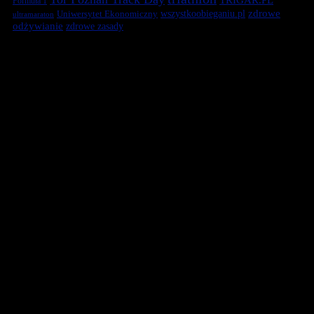
TRIGAR.PL
Formuła 1
zdrowe
Uniwersytet Ekonomiczny
wszystkoobieganiu.pl
ultramaraton
odżywianie
zdrowe zasady