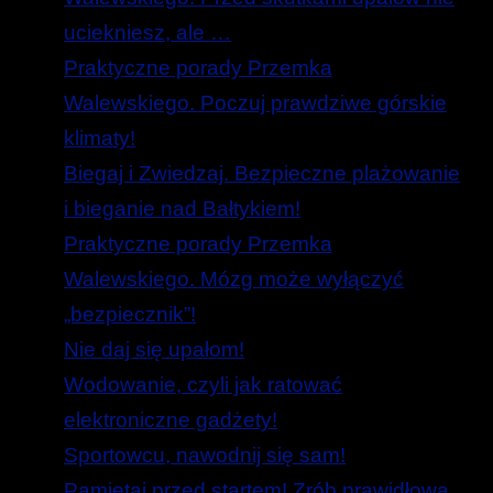
uciekniesz, ale …
Praktyczne porady Przemka
Walewskiego. Poczuj prawdziwe górskie
klimaty!
Biegaj i Zwiedzaj. Bezpieczne plażowanie
i bieganie nad Bałtykiem!
Praktyczne porady Przemka
Walewskiego. Mózg może wyłączyć
„bezpiecznik”!
Nie daj się upałom!
Wodowanie, czyli jak ratować
elektroniczne gadżety!
Sportowcu, nawodnij się sam!
Pamiętaj przed startem! Zrób prawidłową