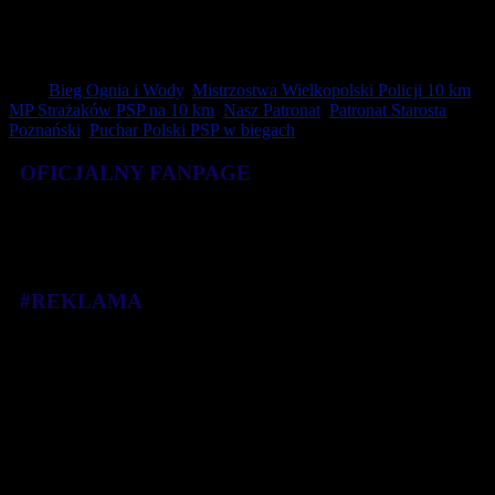
zapewnienie wszechstronnej opieki i kompleksowej pomocy
pacjentom onkologicznym i ich rodzinom oraz ułatwienie dostępu
do diagnostyki i terapii medycznych”.
Tagi:
Bieg Ognia i Wody
,
Mistrzostwa Wielkopolski Policji 10 km
,
MP Strażaków PSP na 10 km
,
Nasz Patronat
,
Patronat Starosta
Poznański
,
Puchar Polski PSP w biegach
OFICJALNY FANPAGE
#REKLAMA