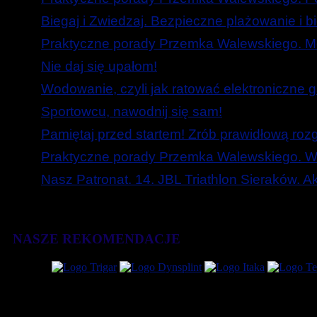
Biegaj i Zwiedzaj. Bezpieczne plażowanie i b
Praktyczne porady Przemka Walewskiego. Mó
Nie daj się upałom!
Wodowanie, czyli jak ratować elektroniczne g
Sportowcu, nawodnij się sam!
Pamiętaj przed startem! Zrób prawidłową roz
Praktyczne porady Przemka Walewskiego. W
Nasz Patronat. 14. JBL Triathlon Sieraków. 
NASZE REKOMENDACJE