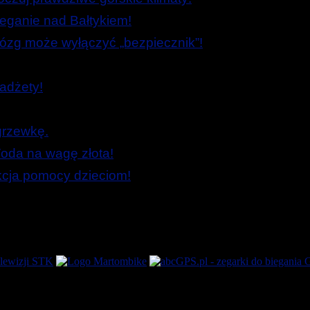
ieganie nad Bałtykiem!
zg może wyłączyć „bezpiecznik”!
adżety!
grzewkę.
oda na wagę złota!
Akcja pomocy dzieciom!