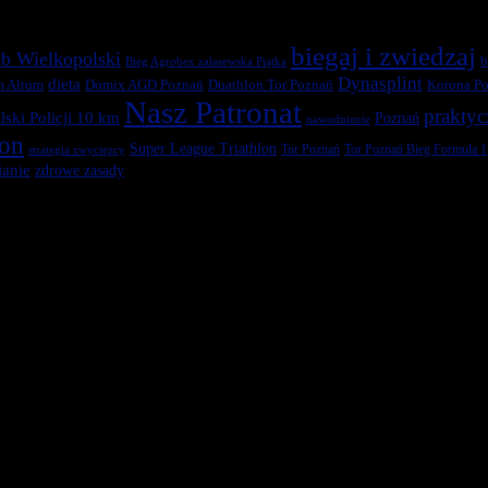
biegaj i zwiedzaj
b Wielkopolski
b
Bieg Agrobex zalasewska Piątka
Dynasplint
dieta
Duathlon Tor Poznań
Korona Po
m Altum
Domix AGD Poznań
Nasz Patronat
praktyc
ski Policji 10 km
Poznań
nawodnienie
ton
Super League Triathlon
Tor Poznań
Tor Poznań Bieg Formuła 1
strategia zwycięzcy
anie
zdrowe zasady