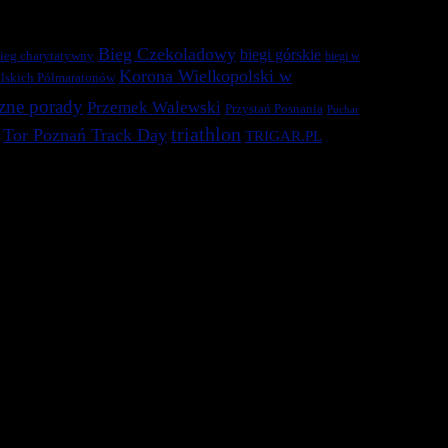
Bieg Czekoladowy
biegi górskie
ieg charytatywny
biegi w
Korona Wielkopolski w
lskich Półmaratonów
zne porady
Przemek Walewski
Przystań Posnania
Puchar
triathlon
Tor Poznań Track Day
TRIGAR.PL