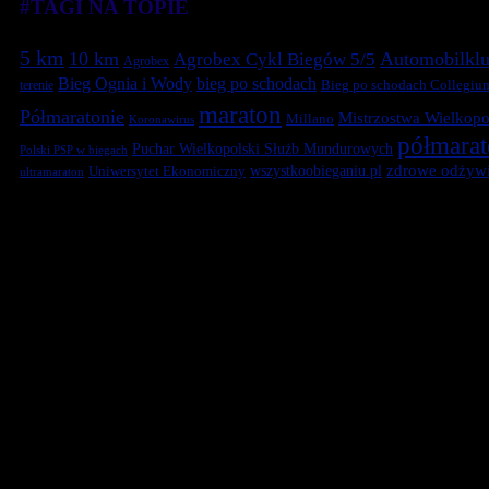
#TAGI NA TOPIE
5 km
10 km
Automobilklu
Agrobex Cykl Biegów 5/5
Agrobex
Bieg Ognia i Wody
bieg po schodach
terenie
Bieg po schodach Collegiu
maraton
Półmaratonie
Mistrzostwa Wielkopol
Millano
Koronawirus
półmara
Puchar Wielkopolski Służb Mundurowych
Polski PSP w biegach
zdrowe odżywi
Uniwersytet Ekonomiczny
wszystkoobieganiu.pl
ultramaraton