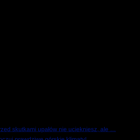
ed skutkami upałów nie uciekniesz, ale …
zuj prawdziwe górskie klimaty!