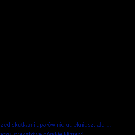
ed skutkami upałów nie uciekniesz, ale …
zuj prawdziwe górskie klimaty!