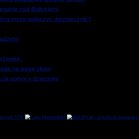
ieganie nad Bałtykiem!
zg może wyłączyć „bezpiecznik”!
adżety!
grzewkę.
oda na wagę złota!
Akcja pomocy dzieciom!