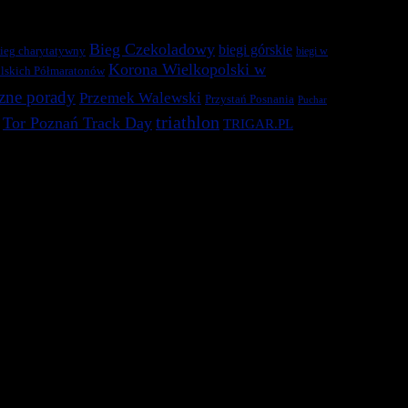
Bieg Czekoladowy
biegi górskie
ieg charytatywny
biegi w
Korona Wielkopolski w
lskich Półmaratonów
zne porady
Przemek Walewski
Przystań Posnania
Puchar
triathlon
Tor Poznań Track Day
TRIGAR.PL