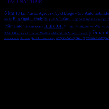
#TAGI NA TOPIE
5 km
10 km
Automobilklu
Agrobex Cykl Biegów 5/5
Agrobex
Bieg Ognia i Wody
bieg po schodach
terenie
Bieg po schodach Collegiu
maraton
Półmaratonie
Mistrzostwa Wielkopol
Millano
Koronawirus
półmara
Puchar Wielkopolski Służb Mundurowych
Polski PSP w biegach
zdrowe odżywi
Uniwersytet Ekonomiczny
wszystkoobieganiu.pl
ultramaraton