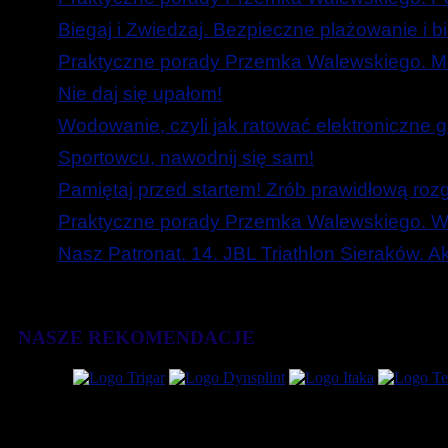
Biegaj i Zwiedzaj. Bezpieczne plażowanie i b
Praktyczne porady Przemka Walewskiego. Mó
Nie daj się upałom!
Wodowanie, czyli jak ratować elektroniczne g
Sportowcu, nawodnij się sam!
Pamiętaj przed startem! Zrób prawidłową roz
Praktyczne porady Przemka Walewskiego. W
Nasz Patronat. 14. JBL Triathlon Sieraków. 
NASZE REKOMENDACJE