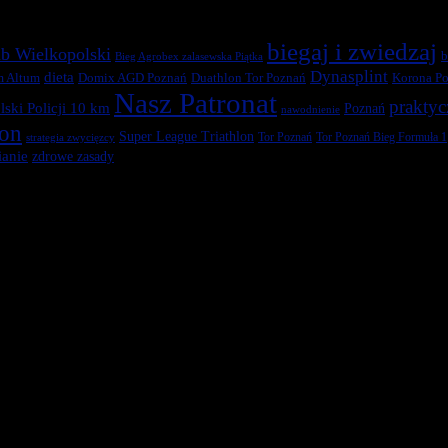
biegaj i zwiedzaj
b Wielkopolski
b
Bieg Agrobex zalasewska Piątka
Dynasplint
dieta
Duathlon Tor Poznań
Korona Po
m Altum
Domix AGD Poznań
Nasz Patronat
praktyc
ski Policji 10 km
Poznań
nawodnienie
ton
Super League Triathlon
Tor Poznań
Tor Poznań Bieg Formuła 1
strategia zwycięzcy
anie
zdrowe zasady