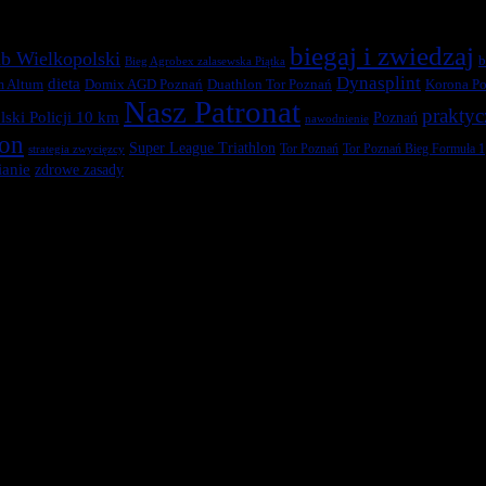
biegaj i zwiedzaj
b Wielkopolski
b
Bieg Agrobex zalasewska Piątka
Dynasplint
dieta
Duathlon Tor Poznań
Korona Po
m Altum
Domix AGD Poznań
Nasz Patronat
praktyc
ski Policji 10 km
Poznań
nawodnienie
ton
Super League Triathlon
Tor Poznań
Tor Poznań Bieg Formuła 1
strategia zwycięzcy
anie
zdrowe zasady