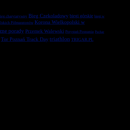
Bieg Czekoladowy
biegi górskie
ieg charytatywny
biegi w
Korona Wielkopolski w
lskich Półmaratonów
zne porady
Przemek Walewski
Przystań Posnania
Puchar
triathlon
Tor Poznań Track Day
TRIGAR.PL