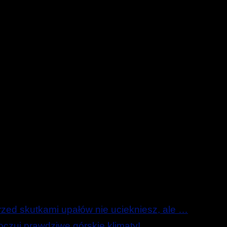
ed skutkami upałów nie uciekniesz, ale …
zuj prawdziwe górskie klimaty!