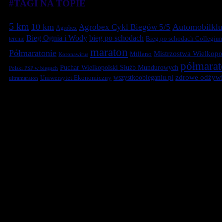
#TAGI NA TOPIE
5 km
10 km
Automobilklu
Agrobex Cykl Biegów 5/5
Agrobex
Bieg Ognia i Wody
bieg po schodach
terenie
Bieg po schodach Collegiu
maraton
Półmaratonie
Mistrzostwa Wielkopol
Millano
Koronawirus
półmara
Puchar Wielkopolski Służb Mundurowych
Polski PSP w biegach
zdrowe odżywi
Uniwersytet Ekonomiczny
wszystkoobieganiu.pl
ultramaraton