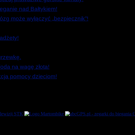
ieganie nad Bałtykiem!
zg może wyłączyć „bezpiecznik”!
adżety!
grzewkę.
oda na wagę złota!
Akcja pomocy dzieciom!