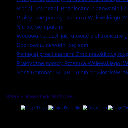
Biegaj i Zwiedzaj. Bezpieczne plażowanie i b
Praktyczne porady Przemka Walewskiego. Mó
Nie daj się upałom!
Wodowanie, czyli jak ratować elektroniczne g
Sportowcu, nawodnij się sam!
Pamiętaj przed startem! Zrób prawidłową roz
Praktyczne porady Przemka Walewskiego. W
Nasz Patronat. 14. JBL Triathlon Sieraków. 
NASZE REKOMENDACJE