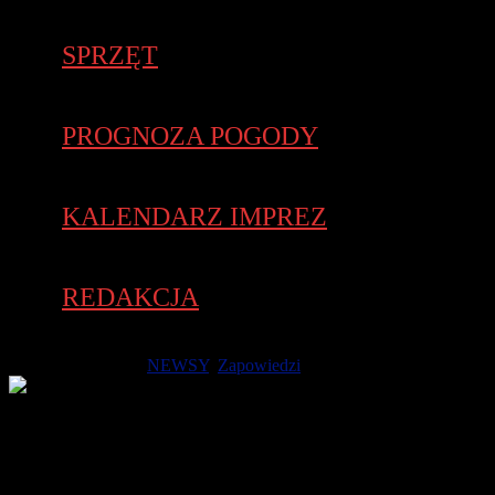
SPRZĘT
PROGNOZA POGODY
KALENDARZ IMPREZ
REDAKCJA
15 września 2017 -
NEWSY
,
Zapowiedzi
Bieg „Kleszczów na Piątkę” odbędzie się 17 września 2017. W
ramach imprezy po raz drugi odbędą się Mistrzostwa Polski
Kobiet na dystansie 5 km. Bieg w Kleszczowie z roku na rok
staje się coraz większy, a do tegorocznej edycji zgłosiła się