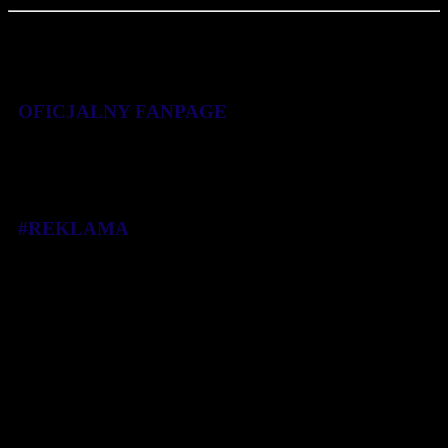
.
Szczegółowe informacje o zawodach dostępne są na stronie
www.kleszczowna5.pl
OFICJALNY FANPAGE
#REKLAMA