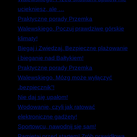
uciekniesz, ale …
Praktyczne porady Przemka
Walewskiego. Poczuj prawdziwe górskie
klimaty!
Biegaj i Zwiedzaj. Bezpieczne plażowanie
i bieganie nad Bałtykiem!
Praktyczne porady Przemka
Walewskiego. Mózg może wyłączyć
„bezpiecznik”!
Nie daj się upałom!
Wodowanie, czyli jak ratować
elektroniczne gadżety!
Sportowcu, nawodnij się sam!
Pamiętaj przed startem! Zrób prawidłową