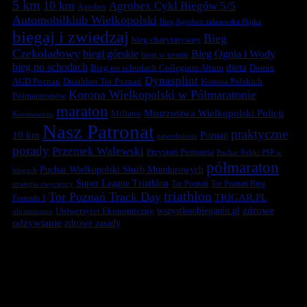
5 km
10 km
Agrobex Cykl Biegów 5/5
Agrobex
Automobilklub Wielkopolski
Bieg Agrobex zalasewska Piątka
biegaj i zwiedzaj
Bieg
bieg charytatywny
Czekoladowy
biegi górskie
Bieg Ognia i Wody
biegi w terenie
bieg po schodach
dieta
Bieg po schodach Collegium Altum
Domix
Dynasplint
Duathlon Tor Poznań
Korona Polskich
AGD Poznań
Korona Wielkopolski w Półmaratonie
Półmaratonów
maraton
Mistrzostwa Wielkopolski Policji
Millano
Koronawirus
Nasz Patronat
praktyczne
10 km
Poznań
nawodnienie
porady
Przemek Walewski
Przystań Posnania
Puchar Polski PSP w
półmaraton
Puchar Wielkopolski Służb Mundurowych
biegach
Super League Triathlon
Tor Poznań
Tor Poznań Bieg
strategia zwycięzcy
triathlon
Tor Poznań Track Day
TRIGAR.PL
Formuła 1
zdrowe
Uniwersytet Ekonomiczny
wszystkoobieganiu.pl
ultramaraton
odżywianie
zdrowe zasady