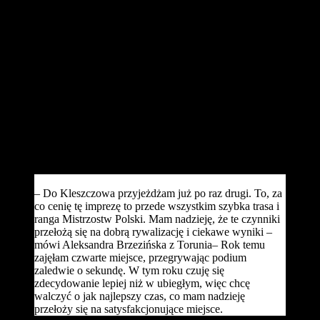
rekordowa liczba ponad 400 zawodników oraz 150 dzieci.
– Cieszymy się, że nasza impreza po raz kolejny notuje rekord
frekwencji, a zapisy zamykają się na długo przez zawodami – mówi
Jan Gurazda, prezes LZS Omega Kleszczów. – Bardzo pozytywnie
zaskoczyła nas frekwencja zapisów do biegów dla dzieci, gdzie po
raz pierwszy został wyczerpany limit.
Podczas zawodów zobaczymy najlepsze zawodniczki w Polsce, na
starcie stanie po raz drugi Aleksandra Brzezińska, która trzy
tygodnie temu podczas Mistrzostw Polski na 10 km rozgrywanych
w ramach Biegu Fabrykanta zdobyła brązowy medal.
– Do Kleszczowa przyjeżdżam już po raz drugi. To, za
co cenię tę imprezę to przede wszystkim szybka trasa i
ranga Mistrzostw Polski. Mam nadzieję, że te czynniki
przełożą się na dobrą rywalizację i ciekawe wyniki –
mówi Aleksandra Brzezińska z Torunia– Rok temu
zajęłam czwarte miejsce, przegrywając podium
zaledwie o sekundę. W tym roku czuję się
zdecydowanie lepiej niż w ubiegłym, więc chcę
walczyć o jak najlepszy czas, co mam nadzieję
przełoży się na satysfakcjonujące miejsce.