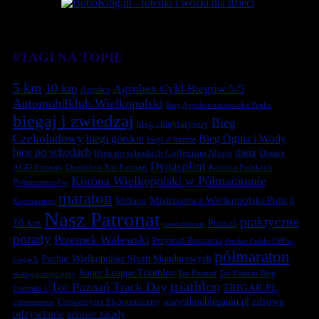
#TAGI NA TOPIE
5 km
10 km
Agrobex Cykl Biegów 5/5
Agrobex
Automobilklub Wielkopolski
Bieg Agrobex zalasewska Piątka
biegaj i zwiedzaj
Bieg
bieg charytatywny
Czekoladowy
biegi górskie
Bieg Ognia i Wody
biegi w terenie
bieg po schodach
dieta
Bieg po schodach Collegium Altum
Domix
Dynasplint
Duathlon Tor Poznań
Korona Polskich
AGD Poznań
Korona Wielkopolski w Półmaratonie
Półmaratonów
maraton
Mistrzostwa Wielkopolski Policji
Millano
Koronawirus
Nasz Patronat
praktyczne
10 km
Poznań
nawodnienie
porady
Przemek Walewski
Przystań Posnania
Puchar Polski PSP w
półmaraton
Puchar Wielkopolski Służb Mundurowych
biegach
Super League Triathlon
Tor Poznań
Tor Poznań Bieg
strategia zwycięzcy
triathlon
Tor Poznań Track Day
TRIGAR.PL
Formuła 1
zdrowe
Uniwersytet Ekonomiczny
wszystkoobieganiu.pl
ultramaraton
odżywianie
zdrowe zasady