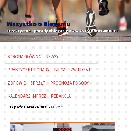
Wszystko o Bieganiu
#Praktyczne #porady #bieganie #WSZYSTKOOBIEGANIU.PL
STRONA GŁÓWNA
NEWSY
PRAKTYCZNE PORADY
BIEGAJ I ZWIEDZAJ
ZDROWIE
SPRZĘT
PROGNOZA POGODY
KALENDARZ IMPREZ
REDAKCJA
17 października 2021 -
NEWSY