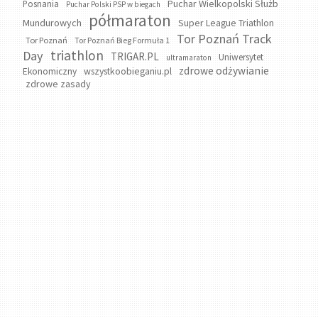
Puchar Wielkopolski Służb
Posnania
Puchar Polski PSP w biegach
półmaraton
Mundurowych
Super League Triathlon
Tor Poznań Track
Tor Poznań
Tor Poznań Bieg Formuła 1
triathlon
Day
TRIGAR.PL
Uniwersytet
ultramaraton
zdrowe odżywianie
wszystkoobieganiu.pl
Ekonomiczny
zdrowe zasady