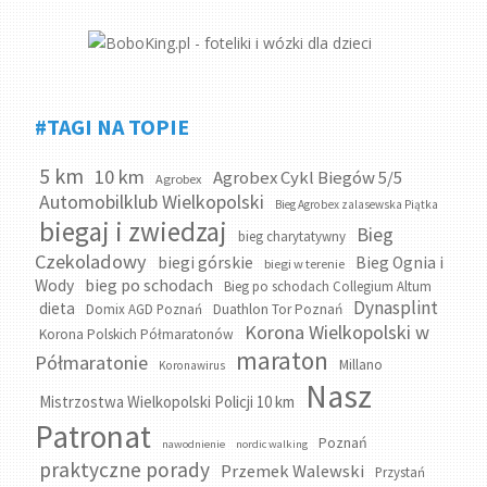
#TAGI NA TOPIE
5 km
10 km
Agrobex Cykl Biegów 5/5
Agrobex
Automobilklub Wielkopolski
Bieg Agrobex zalasewska Piątka
biegaj i zwiedzaj
Bieg
bieg charytatywny
Czekoladowy
biegi górskie
Bieg Ognia i
biegi w terenie
bieg po schodach
Wody
Bieg po schodach Collegium Altum
Dynasplint
dieta
Domix AGD Poznań
Duathlon Tor Poznań
Korona Wielkopolski w
Korona Polskich Półmaratonów
maraton
Półmaratonie
Millano
Koronawirus
Nasz
Mistrzostwa Wielkopolski Policji 10 km
Patronat
Poznań
nawodnienie
nordic walking
praktyczne porady
Przemek Walewski
Przystań