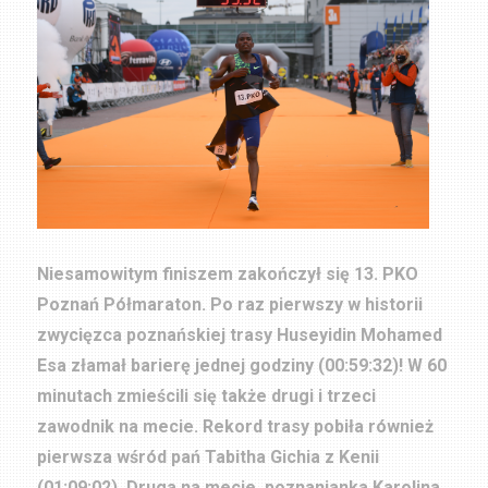
Niesamowitym finiszem zakończył się 13. PKO
Poznań Półmaraton. Po raz pierwszy w historii
zwycięzca poznańskiej trasy Huseyidin Mohamed
Esa złamał barierę jednej godziny (00:59:32)! W 60
minutach zmieścili się także drugi i trzeci
zawodnik na mecie. Rekord trasy pobiła również
pierwsza wśród pań Tabitha Gichia z Kenii
(01:09:02). Druga na mecie, poznanianka Karolina