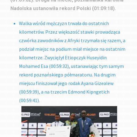
Nadolska ustanowiła rekord Polski (01:09:18).
Walka wśród mężczyzn trwała do ostatnich
kilometrów. Przez większość stawki prowadząca
czwórka zawodników z Afryki trzymała się razem, a
podział miejsc na podium miał miejsce na ostatnim
kilometrze. Zwyciężył Etiopczyk Huseyidin
Mohamed Esa (00:59:32), ustanawiając tym samym
rekord poznańskiego półmaratonu. Na drugim
miejscu finiszował jego rodak Ayana Gizealew
(00:59:39), a na trzecim Edmond Kipngetich
(00:59:41).