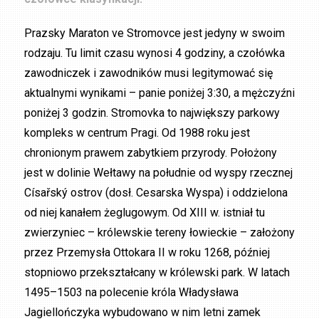
Prazsky Maraton ve Stromovce jest jedyny w swoim
rodzaju. Tu limit czasu wynosi 4 godziny, a czołówka
zawodniczek i zawodników musi legitymować się
aktualnymi wynikami – panie poniżej 3:30, a mężczyźni
poniżej 3 godzin. Stromovka to największy parkowy
kompleks w centrum Pragi. Od 1988 roku jest
chronionym prawem zabytkiem przyrody. Położony
jest w dolinie Wełtawy na południe od wyspy rzecznej
Císařský ostrov (dosł. Cesarska Wyspa) i oddzielona
od niej kanałem żeglugowym. Od XIII w. istniał tu
zwierzyniec – królewskie tereny łowieckie – założony
przez Przemysła Ottokara II w roku 1268, później
stopniowo przekształcany w królewski park. W latach
1495–1503 na polecenie króla Władysława
Jagiellończyka wybudowano w nim letni zamek