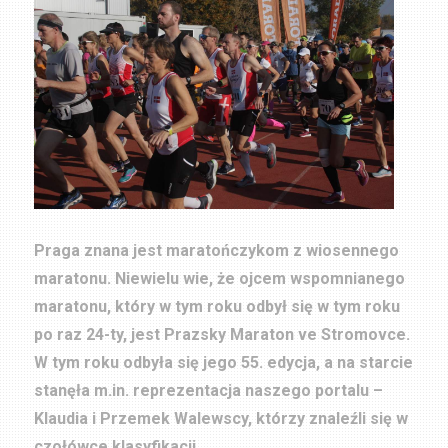
Praga znana jest maratończykom z wiosennego
maratonu. Niewielu wie, że ojcem wspomnianego
maratonu, który w tym roku odbył się w tym roku
po raz 24-ty, jest Prazsky Maraton ve Stromovce.
W tym roku odbyła się jego 55. edycja, a na starcie
stanęła m.in. reprezentacja naszego portalu –
Klaudia i Przemek Walewscy, którzy znaleźli się w
czołówce klasyfikacji.