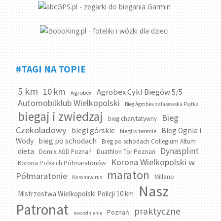
#TAGI NA TOPIE
5 km
10 km
Agrobex Cykl Biegów 5/5
Agrobex
Automobilklub Wielkopolski
Bieg Agrobex zalasewska Piątka
biegaj i zwiedzaj
Bieg
bieg charytatywny
Czekoladowy
biegi górskie
Bieg Ognia i
biegi w terenie
bieg po schodach
Wody
Bieg po schodach Collegium Altum
Dynasplint
dieta
Domix AGD Poznań
Duathlon Tor Poznań
Korona Wielkopolski w
Korona Polskich Półmaratonów
maraton
Półmaratonie
Millano
Koronawirus
Nasz
Mistrzostwa Wielkopolski Policji 10 km
Patronat
praktyczne
Poznań
nawodnienie