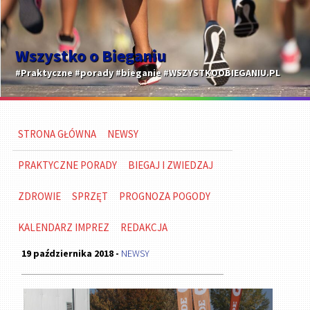
Wszystko o Bieganiu
#Praktyczne #porady #bieganie #WSZYSTKOOBIEGANIU.PL
STRONA GŁÓWNA
NEWSY
PRAKTYCZNE PORADY
BIEGAJ I ZWIEDZAJ
ZDROWIE
SPRZĘT
PROGNOZA POGODY
KALENDARZ IMPREZ
REDAKCJA
19 października 2018 -
NEWSY