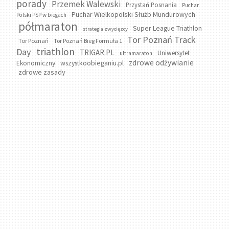
porady
Przemek Walewski
Przystań Posnania
Puchar
Puchar Wielkopolski Służb Mundurowych
Polski PSP w biegach
półmaraton
Super League Triathlon
strategia zwycięzcy
Tor Poznań Track
Tor Poznań
Tor Poznań Bieg Formuła 1
triathlon
Day
TRIGAR.PL
Uniwersytet
ultramaraton
zdrowe odżywianie
wszystkoobieganiu.pl
Ekonomiczny
zdrowe zasady