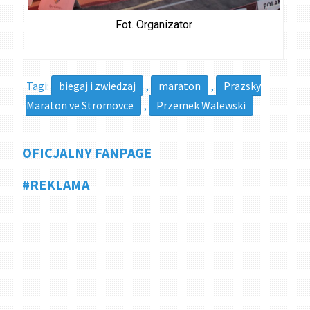
Fot. Organizator
Tagi:
biegaj i zwiedzaj
,
maraton
,
Prazsky
Maraton ve Stromovce
,
Przemek Walewski
OFICJALNY FANPAGE
#REKLAMA