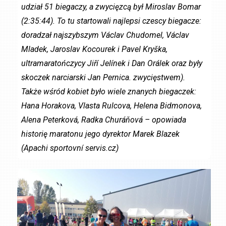
udział 51 biegaczy, a zwycięzcą był Miroslav Bomar
(2:35:44). To tu startowali najlepsi czescy biegacze:
doradzał najszybszym Václav Chudomel, Václav
Mladek, Jaroslav Kocourek i Pavel Kryška,
ultramaratończycy Jiří Jelínek i Dan Orálek oraz były
skoczek narciarski Jan Pernica. zwycięstwem).
Także wśród kobiet było wiele znanych biegaczek:
Hana Horakova, Vlasta Rulcova, Helena Bidmonova,
Alena Peterková, Radka Churáňová – opowiada
historię maratonu jego dyrektor Marek Blazek
(Apachi sportovní servis.cz)