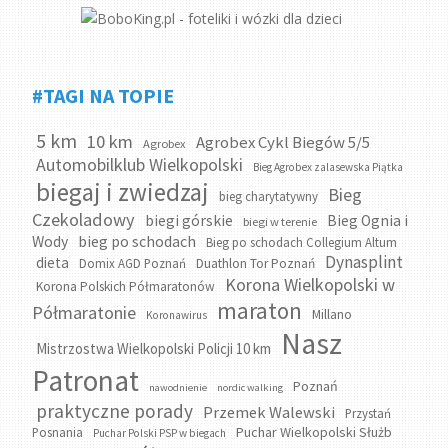
#TAGI NA TOPIE
5 km
10 km
Agrobex Cykl Biegów 5/5
Agrobex
Automobilklub Wielkopolski
Bieg Agrobex zalasewska Piątka
biegaj i zwiedzaj
Bieg
bieg charytatywny
Czekoladowy
biegi górskie
Bieg Ognia i
biegi w terenie
bieg po schodach
Wody
Bieg po schodach Collegium Altum
Dynasplint
dieta
Domix AGD Poznań
Duathlon Tor Poznań
Korona Wielkopolski w
Korona Polskich Półmaratonów
maraton
Półmaratonie
Millano
Koronawirus
Nasz
Mistrzostwa Wielkopolski Policji 10 km
Patronat
Poznań
nawodnienie
nordic walking
praktyczne porady
Przemek Walewski
Przystań
Puchar Wielkopolski Służb
Posnania
Puchar Polski PSP w biegach