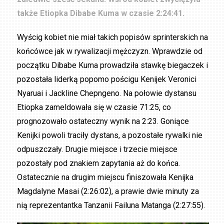
także Etiopka Dibabe Kuma w czasie 2:24:41.
Wyścig kobiet nie miał takich popisów sprinterskich na
końcówce jak w rywalizacji mężczyzn. Wprawdzie od
początku Dibabe Kuma prowadziła stawkę biegaczek i
pozostała liderką popomo pościgu Kenijek Veronici
Nyaruai i Jackline Chepngeno. Na połowie dystansu
Etiopka zameldowała się w czasie 71:25, co
prognozowało ostateczny wynik na 2:23. Goniące
Kenijki powoli traciły dystans, a pozostałe rywalki nie
odpuszczały. Drugie miejsce i trzecie miejsce
pozostały pod znakiem zapytania aż do końca.
Ostatecznie na drugim miejscu finiszowała Kenijka
Magdalyne Masai (2:26:02), a prawie dwie minuty za
nią reprezentantka Tanzanii Failuna Matanga (2:27:55).