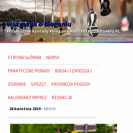
Wszystko o Bieganiu
#Praktyczne #porady #bieganie #WSZYSTKOOBIEGANIU.PL
STRONA GŁÓWNA
NEWSY
PRAKTYCZNE PORADY
BIEGAJ I ZWIEDZAJ
ZDROWIE
SPRZĘT
PROGNOZA POGODY
KALENDARZ IMPREZ
REDAKCJA
28 kwietnia 2019 -
NEWSY