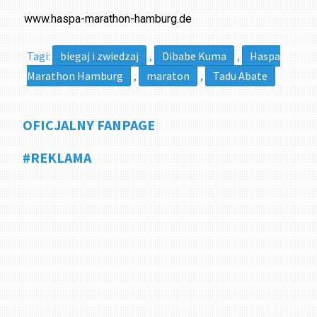
www.haspa-marathon-hamburg.de
Tagi:
biegaj i zwiedzaj
,
Dibabe Kuma
,
Haspa
Marathon Hamburg
,
maraton
,
Tadu Abate
OFICJALNY FANPAGE
#REKLAMA