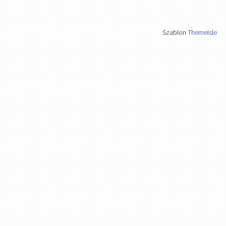
Szablon
ThemeIsle