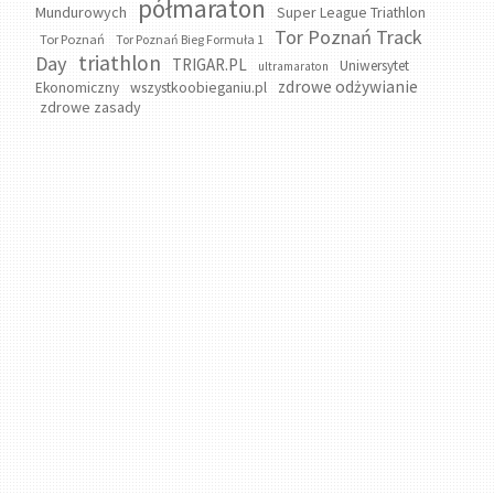
półmaraton
Mundurowych
Super League Triathlon
Tor Poznań Track
Tor Poznań
Tor Poznań Bieg Formuła 1
triathlon
Day
TRIGAR.PL
Uniwersytet
ultramaraton
zdrowe odżywianie
wszystkoobieganiu.pl
Ekonomiczny
zdrowe zasady