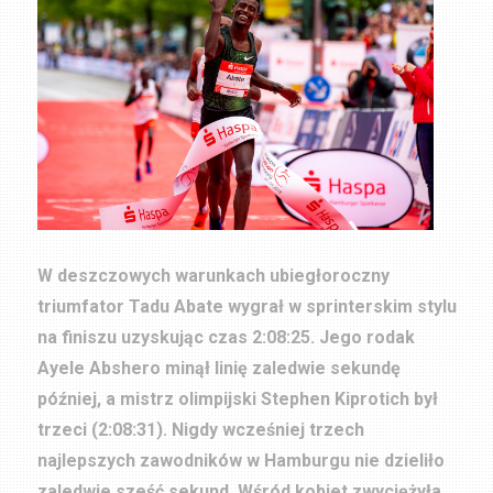
W deszczowych warunkach ubiegłoroczny
triumfator Tadu Abate wygrał w sprinterskim stylu
na finiszu uzyskując czas 2:08:25. Jego rodak
Ayele Abshero minął linię zaledwie sekundę
później, a mistrz olimpijski Stephen Kiprotich był
trzeci (2:08:31). Nigdy wcześniej trzech
najlepszych zawodników w Hamburgu nie dzieliło
zaledwie sześć sekund. Wśród kobiet zwyciężyła