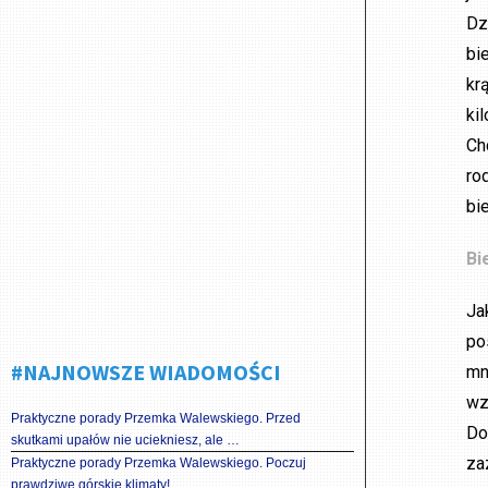
Dz
bi
kr
ki
Ch
ro
bi
Bi
Ja
po
#NAJNOWSZE WIADOMOŚCI
mn
wz
Praktyczne porady Przemka Walewskiego. Przed
Do
skutkami upałów nie uciekniesz, ale …
za
Praktyczne porady Przemka Walewskiego. Poczuj
prawdziwe górskie klimaty!