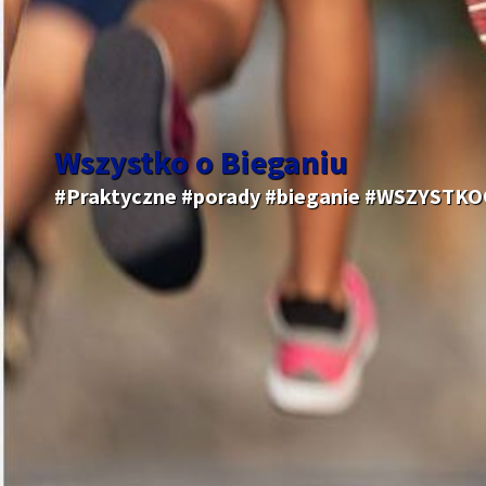
Wszystko o Bieganiu
#Praktyczne #porady #bieganie #WSZYSTK