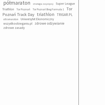
półmaraton
Super League
strategia zwycięzcy
Tor
Triathlon
Tor Poznań
Tor Poznań Bieg Formuła 1
triathlon
Poznań Track Day
TRIGAR.PL
Uniwersytet Ekonomiczny
ultramaraton
zdrowe odżywianie
wszystkoobieganiu.pl
zdrowe zasady