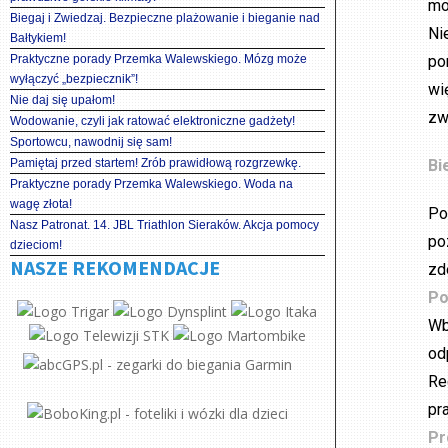
mo
Biegaj i Zwiedzaj. Bezpieczne plażowanie i bieganie nad
Ni
Bałtykiem!
Praktyczne porady Przemka Walewskiego. Mózg może
po
wyłączyć „bezpiecznik”!
wi
Nie daj się upałom!
zw
Wodowanie, czyli jak ratować elektroniczne gadżety!
Sportowcu, nawodnij się sam!
Pamiętaj przed startem! Zrób prawidłową rozgrzewkę.
Bi
Praktyczne porady Przemka Walewskiego. Woda na
wagę złota!
Po
Nasz Patronat. 14. JBL Triathlon Sieraków. Akcja pomocy
po
dzieciom!
NASZE REKOMENDACJE
zd
Po
Wb
od
Re
pra
Pr