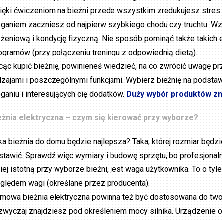
ięki ćwiczeniom na bieżni przede wszystkim zredukujesz stres 
eganiem zaczniesz od najpierw szybkiego chodu czy truchtu. W
ążeniową i kondycję fizyczną. Nie sposób pominąć także takich e
logramów (przy połączeniu treningu z odpowiednią dietą).
cąc kupić bieżnię, powinieneś wiedzieć, na co zwrócić uwagę p
dzajami i poszczególnymi funkcjami. Wybierz bieżnię na podst
eganiu i interesujących cię dodatków.
Duży wybór produktów zna
eżnia elektryczna – czym się kierować przy wyborze?
ka bieżnia do domu będzie najlepsza? Taka, której rozmiar będz
stawić. Sprawdź więc wymiary i budowę sprzętu, bo profesjonaln
iej istotną przy wyborze bieżni, jest waga użytkownika. To o tyle 
ględem wagi (określane przez producenta).
mowa bieżnia elektryczna powinna też być dostosowana do two
zwyczaj znajdziesz pod określeniem mocy silnika. Urządzenie o