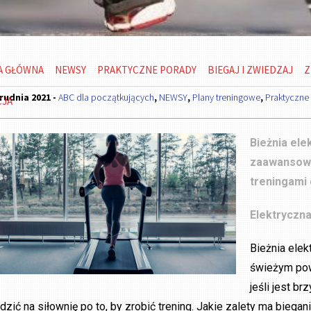
A GŁÓWNA
NEWSY
PRAKTYCZNE PORADY
BIEGAJ I ZWIEDZAJ
Z
rudnia 2021 -
ABC dla początkujących
,
NEWSY
,
Plany treningowe
,
Praktyczne
CJA
Bieżnia ele
zaawansowan
treningami
Elektryczna
Bieżnia elek
świeżym powi
jeśli jest b
ździć na siłownię po to, by zrobić trening. Jakie zalety ma biegan