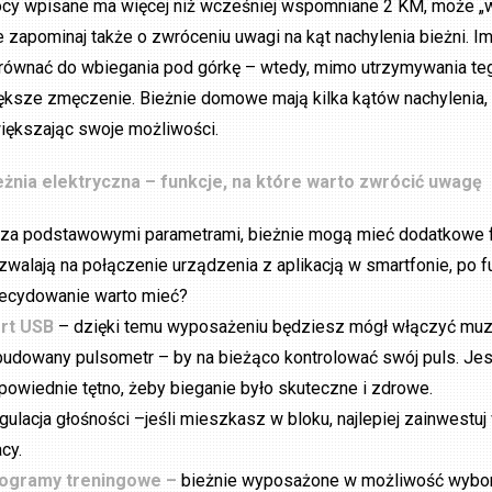
cy wpisane ma więcej niż wcześniej wspomniane 2 KM, może „w
e zapominaj także o zwróceniu uwagi na kąt nachylenia bieżni. Im
równać do wbiegania pod górkę – wtedy, mimo utrzymywania teg
ększe zmęczenie. Bieżnie domowe mają kilka kątów nachylenia,
iększając swoje możliwości.
eżnia elektryczna – funkcje, na które warto zwrócić uwagę
za podstawowymi parametrami, bieżnie mogą mieć dodatkowe funk
zwalają na połączenie urządzenia z aplikacją w smartfonie, po fun
ecydowanie warto mieć?
rt USB
– dzięki temu wyposażeniu będziesz mógł włączyć muzyk
udowany pulsometr – by na bieżąco kontrolować swój puls. Je
powiednie tętno, żeby bieganie było skuteczne i zdrowe.
gulacja głośności –jeśli mieszkasz w bloku, najlepiej zainwestu
cy.
ogramy treningowe –
bieżnie wyposażone w możliwość wybor