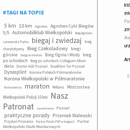
kt
#TAGI NA TOPIE
in
Fu
5 km
10 km
Agrobex Cykl Biegów
Agrobex
zm
Automobilklub Wielkopolski
5/5
Bieg Agrobex
Au
biegaj i zwiedzaj
bieg
zalasewska Piątka
ur
Bieg Czekoladowy
biegi
charytatywny
bieg
górskie
Bieg Ognia i Wody
biegi w terenie
Ar
po schodach
Bieg po schodach Collegium Altum
dieta
Domix AGD Poznań
Duathlon Tor Poznań
Dynasplint
Korona Polskich Półmaratonów
T
Korona Wielkopolski w Półmaratonie
maraton
Mistrzostwa
Millano
Koronawirus
Nasz
Wielkopolski Policji 10 km
Patronat
Poznań
nawodnienie
praktyczne porady
Przemek Walewski
Puchar
Przystań Posnania
Puchar Polski PSP w biegach
Wielkopolski Służb Mundurowych