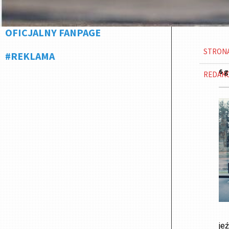
OFICJALNY FANPAGE
STRON
#REKLAMA
6 g
REDAK
je