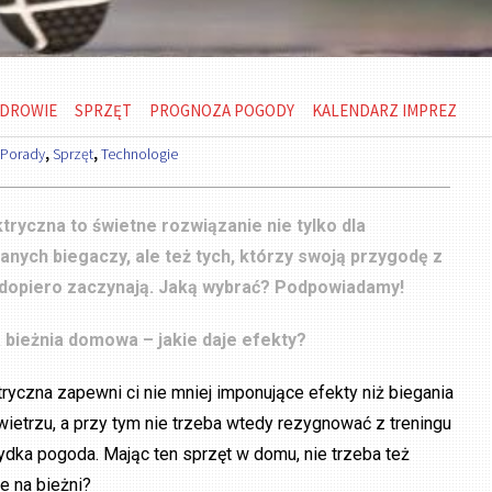
DROWIE
SPRZĘT
PROGNOZA POGODY
KALENDARZ IMPREZ
 Porady
,
Sprzęt
,
Technologie
ktryczna to świetne rozwiązanie nie tylko dla
ych biegaczy, ale też tych, którzy swoją przygodę z
 dopiero zaczynają. Jaką wybrać? Podpowiadamy!
 bieżnia domowa – jakie daje efekty?
tryczna zapewni ci nie mniej imponujące efekty niż biegania
etrzu, a przy tym nie trzeba wtedy rezygnować z treningu
rzydka pogoda. Mając ten sprzęt w domu, nie trzeba też
ie na bieżni?