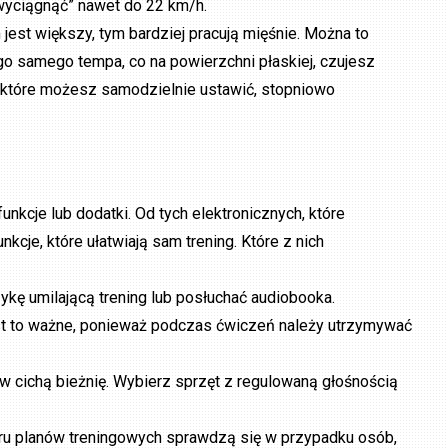
yciągnąć” nawet do 22 km/h.
 jest większy, tym bardziej pracują mięśnie. Można to
o samego tempa, co na powierzchni płaskiej, czujesz
 które możesz samodzielnie ustawić, stopniowo
cje lub dodatki. Od tych elektronicznych, które
kcje, które ułatwiają sam trening. Które z nich
ę umilającą trening lub posłuchać audiobooka.
st to ważne, ponieważ podczas ćwiczeń należy utrzymywać
j w cichą bieżnię. Wybierz sprzęt z regulowaną głośnością
u planów treningowych sprawdzą się w przypadku osób,