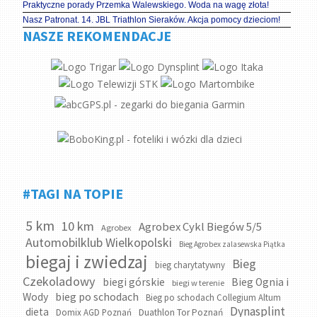
Praktyczne porady Przemka Walewskiego. Woda na wagę złota!
Nasz Patronat. 14. JBL Triathlon Sieraków. Akcja pomocy dzieciom!
NASZE REKOMENDACJE
#TAGI NA TOPIE
5 km
10 km
Agrobex Cykl Biegów 5/5
Agrobex
Automobilklub Wielkopolski
Bieg Agrobex zalasewska Piątka
biegaj i zwiedzaj
Bieg
bieg charytatywny
Czekoladowy
biegi górskie
Bieg Ognia i
biegi w terenie
bieg po schodach
Wody
Bieg po schodach Collegium Altum
Dynasplint
dieta
Domix AGD Poznań
Duathlon Tor Poznań