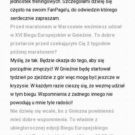
jednostek treningowych. Szczegółami dzielę się
często na swoim FanPage’u, do odwiedzin którego
serdecznie zapraszam.
Przed maratonem w Warszawie weźmiesz udział
w XVI Biegu Europejskim w Gnieźnie. To dobre
przetarcie przed czekającym Cię 2 tygodnie
później maratonem?
Myślę, że tak. Będzie okazja do tego, aby się
porządnie zmęczyć! W Gnieźnie będę startował
tydzień po zjeździe z gór więc mogę być jeszcze w
kryzysie. W każdym razie cieszę się, że wezmę udział
w tym biegu. Wspomnienia z żadnego innego nie
powodują u mnie tyle radości!
Nie dziwię się wcale, bo z Gniezna powinieneś
mieć dobre wspomnienia. To właśnie z
ubiegłorocznej edycji Biegu Europejskiego