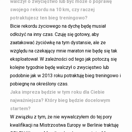
walczył o zwycięstwo lub być może o poprawę
swojego rekordu na 10 km, czy raczej
potraktujesz ten bieg treningowo?
Bicie rekordu życiowego na dychę będę musiał
odłożyć na inny czas. Czuję się gotowy, aby
zaatakować życiówkę na tym dystansie, ale ze
względu na czekający mnie maraton nie będę się tak
eksploatował. W zależności od tego jak potoczą się
kolejne tygodnie będę walczył o zwycięstwo lub
podobnie jak w 2013 roku potraktuję bieg treningowo i
pobiegnę na określony czas.
Jaka impreza będzie w tym roku dla Ciebie
najważniejsza? Który bieg będzie docelowym
startem?
W związku z tym, że nie wywalczyłem do tej pory
kwalifikacji na Mistrzostwa Europy w Berlinie traktuję