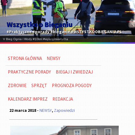
Wszystko o Bieganiu
#Praktyczne #porady #bieganie #WSZYSTKOOBIEGANIU.PL
STRONA GŁÓWNA
NEWSY
PRAKTYCZNE PORADY
BIEGAJ I ZWIEDZAJ
ZDROWIE
SPRZĘT
PROGNOZA POGODY
KALENDARZ IMPREZ
REDAKCJA
22 marca 2018 -
NEWSY
,
Zapowiedzi