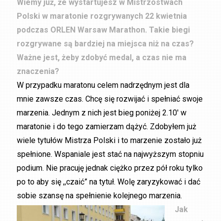
Wiemy już, że wystartujesz w Mistrzostwach
Polski w maratonie rozgrywanych 22 kwietnia
podczas ORLEN Warsaw Marathon. Takie biegi
rozgrywane są bardziej na miejsca niż na czas?
Ważne jest, żeby zdobyć medal, a czas nie ma
znaczenia?
W przypadku maratonu celem nadrzędnym jest dla
mnie zawsze czas. Chcę się rozwijać i spełniać swoje
marzenia. Jednym z nich jest bieg poniżej 2.10′ w
maratonie i do tego zamierzam dążyć. Zdobyłem już
wiele tytułów Mistrza Polski i to marzenie zostało już
spełnione. Wspaniale jest stać na najwyższym stopniu
podium. Nie pracuję jednak ciężko przez pół roku tylko
po to aby się ,,czaić” na tytuł. Wolę zaryzykować i dać
sobie szansę na spełnienie kolejnego marzenia.
Jak