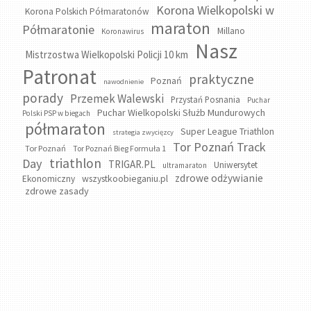
Korona Wielkopolski w
Korona Polskich Półmaratonów
maraton
Półmaratonie
Millano
Koronawirus
Nasz
Mistrzostwa Wielkopolski Policji 10 km
Patronat
praktyczne
Poznań
nawodnienie
porady
Przemek Walewski
Przystań Posnania
Puchar
Puchar Wielkopolski Służb Mundurowych
Polski PSP w biegach
półmaraton
Super League Triathlon
strategia zwycięzcy
Tor Poznań Track
Tor Poznań
Tor Poznań Bieg Formuła 1
triathlon
Day
TRIGAR.PL
Uniwersytet
ultramaraton
zdrowe odżywianie
wszystkoobieganiu.pl
Ekonomiczny
zdrowe zasady