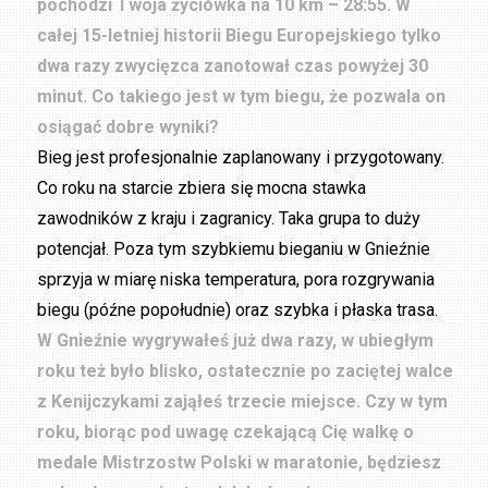
pochodzi Twoja życiówka na 10 km – 28:55. W
całej 15-letniej historii Biegu Europejskiego tylko
dwa razy zwycięzca zanotował czas powyżej 30
minut. Co takiego jest w tym biegu, że pozwala on
osiągać dobre wyniki?
Bieg jest profesjonalnie zaplanowany i przygotowany.
Co roku na starcie zbiera się mocna stawka
zawodników z kraju i zagranicy. Taka grupa to duży
potencjał. Poza tym szybkiemu bieganiu w Gnieźnie
sprzyja w miarę niska temperatura, pora rozgrywania
biegu (późne popołudnie) oraz szybka i płaska trasa.
W Gnieźnie wygrywałeś już dwa razy, w ubiegłym
roku też było blisko, ostatecznie po zaciętej walce
z Kenijczykami zająłeś trzecie miejsce. Czy w tym
roku, biorąc pod uwagę czekającą Cię walkę o
medale Mistrzostw Polski w maratonie, będziesz