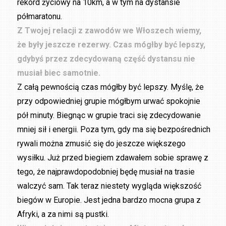
rekord życiowy na 10km, a w tym na dystansie
półmaratonu.
Z Twojej relacji z zawodów we Włoszech wiemy,
że były jeszcze rezerwy. Czas mógłby być lepszy,
gdybyś przez zdecydowaną część dystansu nie
musiał biec samotnie.
Z całą pewnością czas mógłby być lepszy. Myślę, że
przy odpowiedniej grupie mógłbym urwać spokojnie
pół minuty. Biegnąc w grupie traci się zdecydowanie
mniej sił i energii. Poza tym, gdy ma się bezpośrednich
rywali można zmusić się do jeszcze większego
wysiłku. Już przed biegiem zdawałem sobie sprawę z
tego, że najprawdopodobniej będę musiał na trasie
walczyć sam. Tak teraz niestety wygląda większość
biegów w Europie. Jest jedna bardzo mocna grupa z
Afryki, a za nimi są pustki.