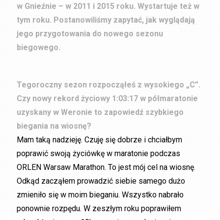
w Gnieźnie – w 2011 i 2015 roku. Wystartuje też w
tym roku. Postanowiliśmy zapytać, jak wyglądają
jego przygotowania do nowego sezonu
biegowego.
Tegoroczny sezon rozpocząłeś z wysokiego „C”.
Czy nowy rekord życiowy 1:03:17 w półmaratonie
uzyskany w Weronie to zapowiedź szybkiego
biegania na wiosnę?
Mam taką nadzieję. Czuję się dobrze i chciałbym
poprawić swoją życiówkę w maratonie podczas
ORLEN Warsaw Marathon. To jest mój cel na wiosnę.
Odkąd zacząłem prowadzić siebie samego dużo
zmieniło się w moim bieganiu. Wszystko nabrało
ponownie rozpędu. W zeszłym roku poprawiłem