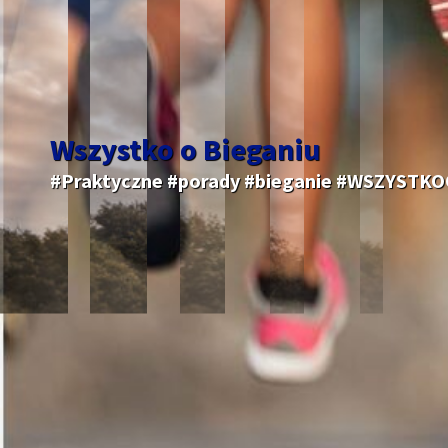
Wszystko o Bieganiu
#Praktyczne #porady #bieganie #WSZYSTK