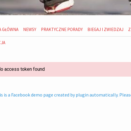
A GŁÓWNA
NEWSY
PRAKTYCZNE PORADY
BIEGAJ I ZWIEDZAJ
Z
CJA
o access token found
is is a Facebook demo page created by plugin automatically. Pleas