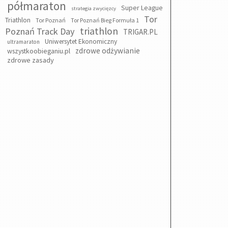
półmaraton
Super League
strategia zwycięzcy
Tor
Triathlon
Tor Poznań
Tor Poznań Bieg Formuła 1
triathlon
Poznań Track Day
TRIGAR.PL
Uniwersytet Ekonomiczny
ultramaraton
zdrowe odżywianie
wszystkoobieganiu.pl
zdrowe zasady