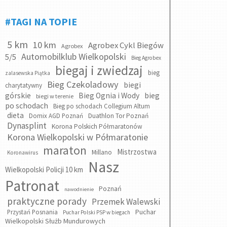
#TAGI NA TOPIE
5 km
10 km
Agrobex Cykl Biegów
Agrobex
Automobilklub Wielkopolski
5/5
Bieg Agrobex
biegaj i zwiedzaj
bieg
zalasewska Piątka
Bieg Czekoladowy
biegi
charytatywny
bieg
górskie
Bieg Ognia i Wody
biegi w terenie
po schodach
Bieg po schodach Collegium Altum
dieta
Domix AGD Poznań
Duathlon Tor Poznań
Dynasplint
Korona Polskich Półmaratonów
Korona Wielkopolski w Półmaratonie
maraton
Mistrzostwa
Millano
Koronawirus
Nasz
Wielkopolski Policji 10 km
Patronat
Poznań
nawodnienie
praktyczne porady
Przemek Walewski
Puchar
Przystań Posnania
Puchar Polski PSP w biegach
Wielkopolski Służb Mundurowych