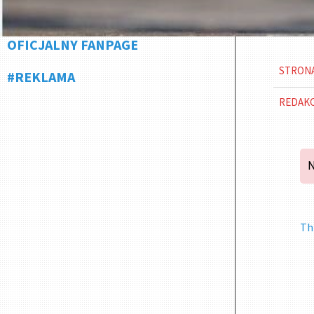
OFICJALNY FANPAGE
STRON
#REKLAMA
REDAK
N
Th