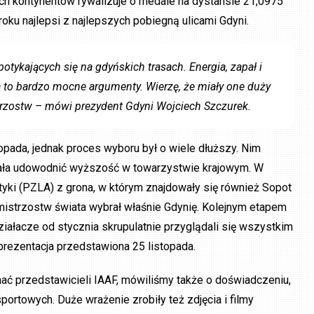
ch kontynentów rywalizuje o medale na dystansie 21,0975
oku najlepsi z najlepszych pobiegną ulicami Gdyni.
potykających się na gdyńskich trasach. Energia, zapał i
a to bardzo mocne argumenty. Wierzę, że miały one duży
trzostw – mówi prezydent Gdyni Wojciech Szczurek.
pada, jednak proces wyboru był o wiele dłuższy. Nim
iała udowodnić wyższość w towarzystwie krajowym. W
tyki (PZLA) z grona, w którym znajdowały się również Sopot
 mistrzostw świata wybrał właśnie Gdynię. Kolejnym etapem
ziałacze od stycznia skrupulatnie przyglądali się wszystkim
rezentacja przedstawiona 25 listopada.
ać przedstawicieli IAAF, mówiliśmy także o doświadczeniu,
rtowych. Duże wrażenie zrobiły też zdjęcia i filmy