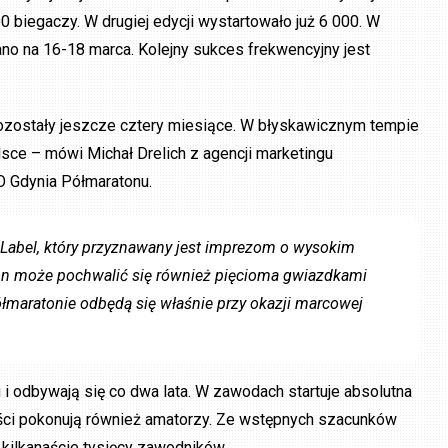
0 biegaczy. W drugiej edycji wystartowało już 6 000. W
o na 16-18 marca. Kolejny sukces frekwencyjny jest
 pozostały jeszcze cztery miesiące. W błyskawicznym tempie
ce – mówi Michał Drelich z agencji marketingu
O Gdynia Półmaratonu.
e Label, który przyznawany jest imprezom o wysokim
on może pochwalić się również pięcioma gwiazdkami
ółmaratonie odbędą się właśnie przy okazji marcowej
i odbywają się co dwa lata. W zawodach startuje absolutna
iści pokonują również amatorzy. Ze wstępnych szacunków
 kilkanaście tysięcy zawodników.