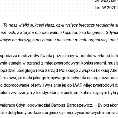
ze wszystki
km. W 2020 r
– To nasz wielki sukces! Nasz, czyli tysięcy biegaczy regularnie s
uśmiech, z którymi nierozerwalnie kojarzone są bieganie i Gdyni
wpływ na decyzję o przyznaniu naszemu miastu organizacji mis
spodarza mistrzostw świata poznaliśmy w ostatni weekend listo
ynia stanęła w szranki z międzynarodowymi konkurentami, mus
stopadzie ubiegłego roku zarząd Polskiego Związku Lekkiej Atle
Warszawa, jako oficjalnego krajowego kandydata na organizatora
ło dopracowanie oferty i wysłanie jej do IAAF. Międzynarodowi d
talom związanym z kandydaturą, a punktem kulminacyjnym była p
walorach Gdyni opowiedział Bartosz Bartoszewicz. – By przekon
óre zdobyliśmy podczas organizacji międzynarodowych imprez spo