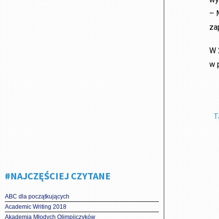
– 
za
W 
w 
T
#NAJCZĘŚCIEJ CZYTANE
ABC dla początkujących
Academic Writing 2018
Akademia Młodych Olimpijczyków