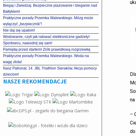
uk
Biegaj i Zwiedzaj. Bezpieczne plażowanie i bieganie nad
Bałtykiem!
Praktyczne porady Przemka Walewskiego. Mózg może
wyłączyć „bezpiecznik”!
Nie daj się upałom!
Wodowanie, czyli jak ratować elektroniczne gadżety!
Sportowcu, nawodnij się sam!
Pamiętaj przed startem! Zrób prawidłową rozgrzewkę.
Praktyczne porady Przemka Walewskiego. Woda na
wagę złota!
Nasz Patronat. 14. JBL Triathlon Sieraków. Akcja pomocy
Dl
dzieciom!
NASZE REKOMENDACJE
Mo
So
na
– 
Ci
do