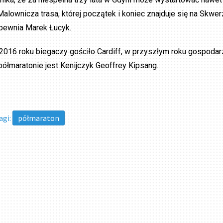
Malownicza trasa, której początek i koniec znajduje się na Skwe
pewnia Marek Łucyk.
2016 roku biegaczy gościło Cardiff, w przyszłym roku gospoda
półmaratonie jest Kenijczyk Geoffrey Kipsang.
agi:
półmaraton