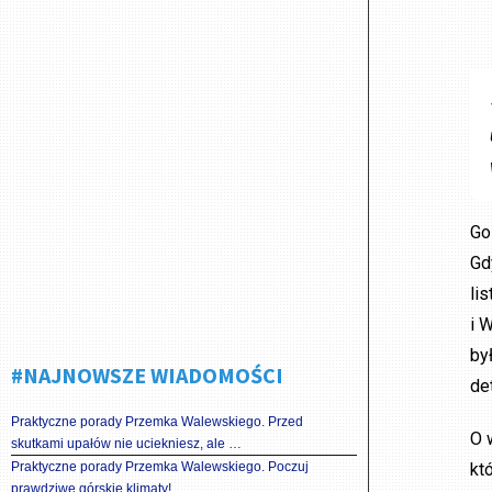
Go
Gd
li
i 
by
#NAJNOWSZE WIADOMOŚCI
de
Praktyczne porady Przemka Walewskiego. Przed
O 
skutkami upałów nie uciekniesz, ale …
Praktyczne porady Przemka Walewskiego. Poczuj
kt
prawdziwe górskie klimaty!