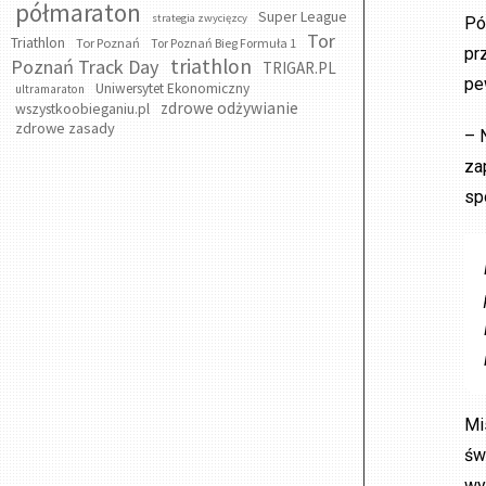
półmaraton
Super League
strategia zwycięzcy
Pó
Tor
Triathlon
Tor Poznań
Tor Poznań Bieg Formuła 1
pr
triathlon
Poznań Track Day
TRIGAR.PL
pe
Uniwersytet Ekonomiczny
ultramaraton
zdrowe odżywianie
wszystkoobieganiu.pl
zdrowe zasady
– 
za
sp
Mi
św
wy