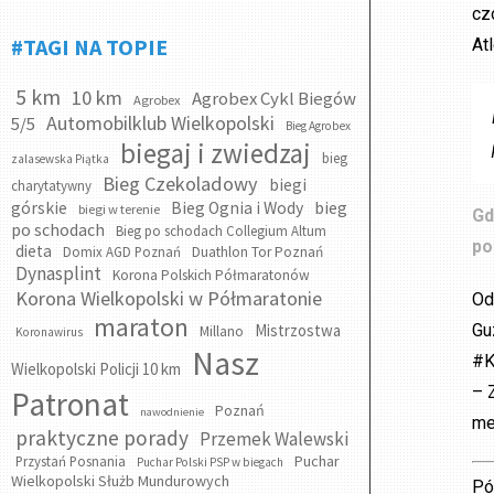
cz
#TAGI NA TOPIE
Atl
5 km
10 km
Agrobex Cykl Biegów
Agrobex
Automobilklub Wielkopolski
5/5
Bieg Agrobex
biegaj i zwiedzaj
bieg
zalasewska Piątka
Bieg Czekoladowy
biegi
charytatywny
bieg
górskie
Bieg Ognia i Wody
biegi w terenie
Gd
po schodach
Bieg po schodach Collegium Altum
po
dieta
Domix AGD Poznań
Duathlon Tor Poznań
Dynasplint
Korona Polskich Półmaratonów
Korona Wielkopolski w Półmaratonie
Od
maraton
Gu
Mistrzostwa
Millano
Koronawirus
Nasz
#K
Wielkopolski Policji 10 km
– 
Patronat
Poznań
nawodnienie
me
praktyczne porady
Przemek Walewski
Puchar
Przystań Posnania
Puchar Polski PSP w biegach
Wielkopolski Służb Mundurowych
Pó