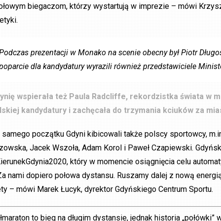
ołowym biegaczom, którzy wystartują w imprezie – mówi Krzysz
etyki.
Podczas prezentacji w Monako na scenie obecny był Piotr Długos
poparcie dla kandydatury wyrazili również przedstawiciele Ministe
ynię wspierała też Paula Radcliffe, rekordzistka świata w 
lskiej kandydatury i zachęcała do trzymania kciuków za mia
 samego początku Gdyni kibicowali także polscy sportowcy, m.i
zowska, Jacek Wszoła, Adam Korol i Paweł Czapiewski. Gdyńsk
ierunekGdynia2020, który w momencie osiągnięcia celu automat
Za nami dopiero połowa dystansu. Ruszamy dalej z nową energią 
ty – mówi Marek Łucyk, dyrektor Gdyńskiego Centrum Sportu.
łmaraton to bieg na długim dystansie, jednak historia „połówki” w