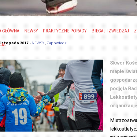
A GŁÓWNA
NEWSY
PRAKTYCZNE PORADY
BIEGAJ I ZWIEDZAJ
Z
listopada 2017 -
NEWSY
,
Zapowiedzi
CJA
Skwer Kośc
mapie świat
gospodarze
podjęła Ra
Lekkoatlet
organizację
Mistrzostwa
lekkoatlety