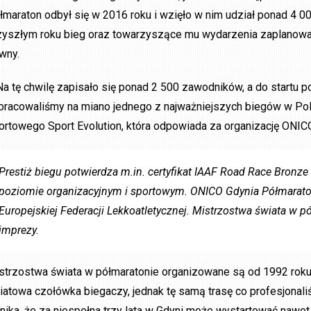
łmaraton odbył się w 2016 roku i wzięło w nim udział ponad 4 00
zyszłym roku bieg oraz towarzyszące mu wydarzenia zaplanowan
wny.
Na tę chwilę zapisało się ponad 2 500 zawodników, a do startu
pracowaliśmy na miano jednego z najważniejszych biegów w Pols
ortowego Sport Evolution, która odpowiada za organizację ONIC
Prestiż biegu potwierdza m.in. certyfikat IAAF Road Race Bronz
poziomie organizacyjnym i sportowym. ONICO Gdynia Półmarat
Europejskiej Federacji Lekkoatletycznej. Mistrzostwa świata w p
imprezy.
strzostwa świata w półmaratonie organizowane są od 1992 roku 
iatowa czołówka biegaczy, jednak tę samą trasę co profesjonal
nika, że za niespełna trzy lata w Gdyni może wystartować nawet