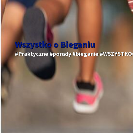
Wszystko o Bieganiu
#Praktyczne #porady #bieganie #WSZYSTK