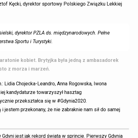
tof Kęcki, dyrektor sportowy Polskiego Związku Lekkiej
ielski, dyrektor PZLA ds. międzynarodowych. Pełne
rstwa Sportu i Turystyki.
maratonie kobiet. Brytyjka była jedną z ambasadorek
sto z morza i marzeń.
n.: Lidia Chojecka-Leandro, Anna Rogowska, Iwona
iej kandydaturze towarzyszył hasztag
ycznie przekształca się w #Gdynia2020.
i jestem przekonany, że nie zabraknie nam sił do samej
 Gdyni jest jak rekord świata w sprincie. Pierwszy Gdynia