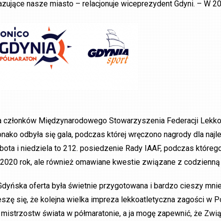
azujące nasze miasto – relacjonuje wiceprezydent Gdyni. – W 20
a członków Międzynarodowego Stowarzyszenia Federacji Lekkoa
nako odbyła się gala, podczas której wręczono nagrody dla naj
bota i niedziela to 212. posiedzenie Rady IAAF, podczas które
 2020 rok, ale również omawiane kwestie związane z codzienną 
Gdyńska oferta była świetnie przygotowana i bardzo cieszy mnie
eszę się, że kolejna wielka impreza lekkoatletyczna zagości w
 mistrzostw świata w półmaratonie, a ja mogę zapewnić, że Zw