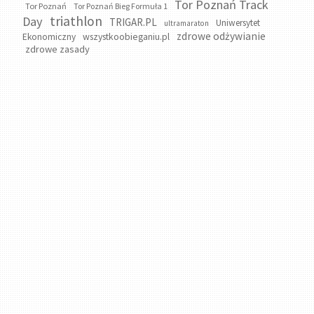
Tor Poznań Track
Tor Poznań
Tor Poznań Bieg Formuła 1
triathlon
Day
TRIGAR.PL
Uniwersytet
ultramaraton
zdrowe odżywianie
wszystkoobieganiu.pl
Ekonomiczny
zdrowe zasady