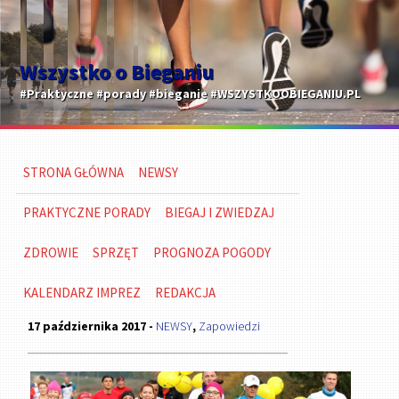
Wszystko o Bieganiu
#Praktyczne #porady #bieganie #WSZYSTKOOBIEGANIU.PL
STRONA GŁÓWNA
NEWSY
PRAKTYCZNE PORADY
BIEGAJ I ZWIEDZAJ
ZDROWIE
SPRZĘT
PROGNOZA POGODY
KALENDARZ IMPREZ
REDAKCJA
17 października 2017 -
NEWSY
,
Zapowiedzi