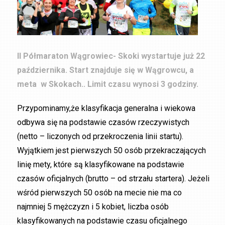
II Półmaraton Wągrowiec- Skoki wystartuje już 22
października. Start znajduje się w Wągrowcu, a
meta w Skokach.. Limit czasu wynosi 3 godziny.
Przypominamy,że klasyfikacja generalna i wiekowa
odbywa się na podstawie czasów rzeczywistych
(netto – liczonych od przekroczenia linii startu).
Wyjątkiem jest pierwszych 50 osób przekraczających
linię mety, które są klasyfikowane na podstawie
czasów oficjalnych (brutto – od strzału startera). Jeżeli
wśród pierwszych 50 osób na mecie nie ma co
najmniej 5 mężczyzn i 5 kobiet, liczba osób
klasyfikowanych na podstawie czasu oficjalnego