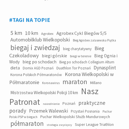
#TAGI NA TOPIE
5 km
10 km
Agrobex Cykl Biegów 5/5
Agrobex
Automobilklub Wielkopolski
Bieg Agrobex zalasewska Piątka
biegaj i zwiedzaj
Bieg
bieg charytatywny
Czekoladowy
biegi górskie
Bieg Ognia i
biegi w terenie
bieg po schodach
Wody
Bieg po schodach Collegium Altum
Dynasplint
dieta
Domix AGD Poznań
Duathlon Tor Poznań
Korona Wielkopolski w
Korona Polskich Półmaratonów
maraton
Półmaratonie
Millano
Koronawirus
Nasz
Mistrzostwa Wielkopolski Policji 10 km
Patronat
praktyczne
Poznań
nawodnienie
porady
Przemek Walewski
Przystań Posnania
Puchar
Puchar Wielkopolski Służb Mundurowych
Polski PSP w biegach
półmaraton
Super League Triathlon
strategia zwycięzcy