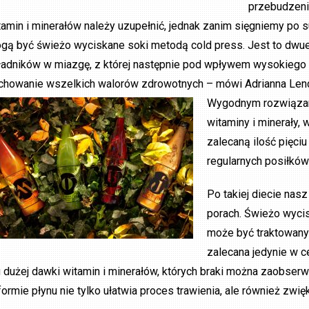
przebudzeni
tamin i minerałów należy uzupełnić, jednak zanim sięgniemy po 
gą być świeżo wyciskane soki metodą cold press. Jest to dwuet
ładników w miazgę, z której następnie pod wpływem wysokiego ci
chowanie wszelkich walorów zdrowotnych – mówi Adrianna Lende
Wygodnym rozwiązani
witaminy i minerały
zalecaną ilość pięci
regularnych posiłków
Po takiej diecie nas
porach. Świeżo wyci
może być traktowany 
zalecana jedynie w c
 dużej dawki witamin i minerałów, których braki można zaobse
formie płynu nie tylko ułatwia proces trawienia, ale również zwi