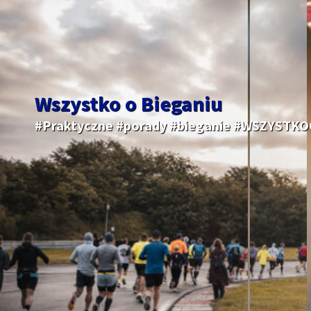
Wszystko o Bieganiu
#Praktyczne #porady #bieganie #WSZYSTK