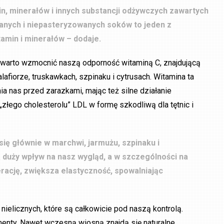
n, minerałów i innych substancji odżywczych zawartych
kanych i niepasteryzowanych soków to jeden z
amin i minerałów – dodaje.
 warto wzmocnić naszą odporność witaminą C, znajdującą
alafiorze, truskawkach, szpinaku i cytrusach. Witamina ta
nia nas przed zarazkami, mając też silne działanie
złego cholesterolu” LDL w formę szkodliwą dla tętnic i
ię głównie w marchwi, jarmużu, szpinaku i
duży wpływ na nasz wygląd, a w szczególności na
rację, zwiększa elastyczność, spowalniając
nielicznych, które są całkowicie pod naszą kontrolą.
menty. Nawet wczesną wiosną znajdą się naturalne