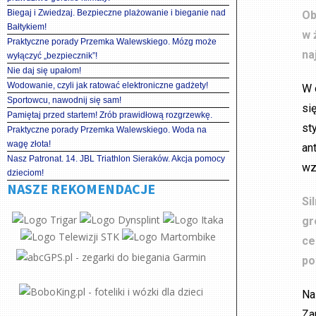
Biegaj i Zwiedzaj. Bezpieczne plażowanie i bieganie nad
Ob
Bałtykiem!
w 
Praktyczne porady Przemka Walewskiego. Mózg może
na
wyłączyć „bezpiecznik”!
Nie daj się upałom!
Wodowanie, czyli jak ratować elektroniczne gadżety!
W 
Sportowcu, nawodnij się sam!
si
Pamiętaj przed startem! Zrób prawidłową rozgrzewkę.
st
Praktyczne porady Przemka Walewskiego. Woda na
wagę złota!
an
Nasz Patronat. 14. JBL Triathlon Sieraków. Akcja pomocy
wz
dzieciom!
NASZE REKOMENDACJE
Si
gr
ce
po
Na
Za