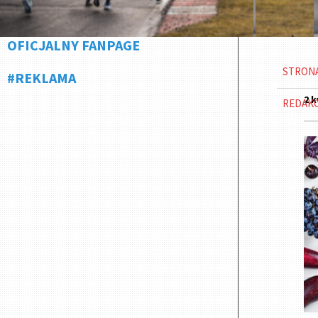
OFICJALNY FANPAGE
STRON
#REKLAMA
2 k
REDAK