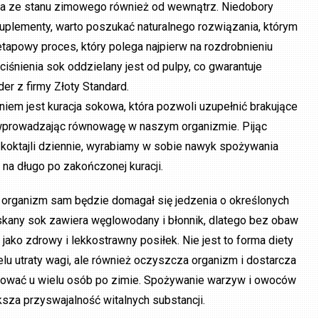
a ze stanu zimowego również od wewnątrz. Niedobory
suplementy, warto poszukać naturalnego rozwiązania, którym
apowy proces, który polega najpierw na rozdrobnieniu
śnienia sok oddzielany jest od pulpy, co gwarantuje
r z firmy Złoty Standard.
em jest kuracja sokowa, która pozwoli uzupełnić brakujące
, wprowadzając równowagę w naszym organizmie. Pijąc
u koktajli dziennie, wyrabiamy w sobie nawyk spożywania
 na długo po zakończonej kuracji.
z organizm sam będzie domagał się jedzenia o określonych
skany sok zawiera węglowodany i błonnik, dlatego bez obaw
jako zdrowy i lekkostrawny posiłek. Nie jest to forma diety
elu utraty wagi, ale również oczyszcza organizm i dostarcza
rwować u wielu osób po zimie. Spożywanie warzyw i owoców
ększa przyswajalność witalnych substancji.