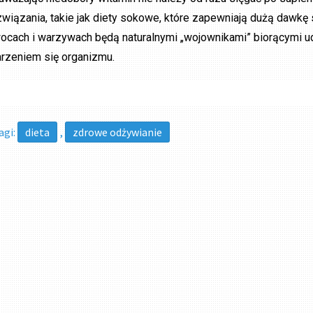
związania, takie jak diety sokowe, które zapewniają dużą dawkę
ocach i warzywach będą naturalnymi „wojownikami” biorącymi ud
arzeniem się organizmu.
agi:
dieta
,
zdrowe odżywianie