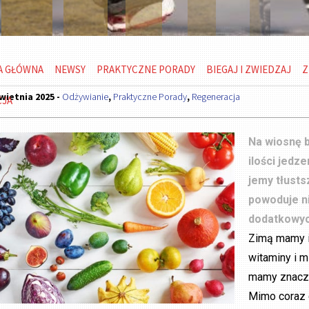
A GŁÓWNA
NEWSY
PRAKTYCZNE PORADY
BIEGAJ I ZWIEDZAJ
Z
wietnia 2025 -
Odżywianie
,
Praktyczne Porady
,
Regeneracja
CJA
Na wiosnę 
ilości jedz
jemy tłusts
powoduje ni
dodatkowyc
Zimą mamy i
witaminy i m
mamy znaczn
Mimo coraz c