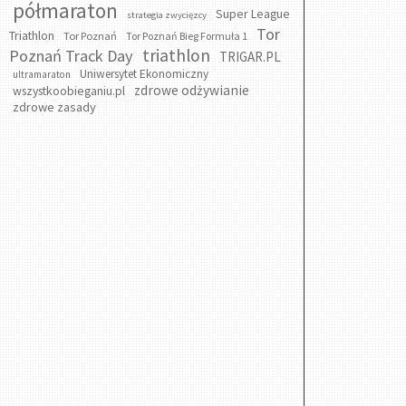
półmaraton
Super League
strategia zwycięzcy
Tor
Triathlon
Tor Poznań
Tor Poznań Bieg Formuła 1
triathlon
Poznań Track Day
TRIGAR.PL
Uniwersytet Ekonomiczny
ultramaraton
zdrowe odżywianie
wszystkoobieganiu.pl
zdrowe zasady