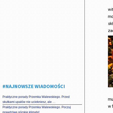
wi
mo
sk
za
#NAJNOWSZE WIADOMOŚCI
Praktyczne porady Przemka Walewskiego. Przed
mu
skutkami upałów nie uciekniesz, ale …
w 
Praktyczne porady Przemka Walewskiego. Poczuj
prawdziwe górskie klimaty!