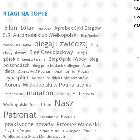
ro
#TAGI NA TOPIE
ow
st
5 km
10 km
Agrobex Cykl Biegów
Agrobex
Automobilklub Wielkopolski
5/5
Bieg Agrobex
biegaj i zwiedzaj
bieg
zalasewska Piątka
Bieg Czekoladowy
biegi
charytatywny
bieg
górskie
Bieg Ognia i Wody
T
biegi w terenie
po schodach
Bieg po schodach Collegium Altum
dieta
Domix AGD Poznań
Duathlon Tor Poznań
Dynasplint
Korona Polskich Półmaratonów
Korona Wielkopolski w Półmaratonie
maraton
Mistrzostwa
Millano
Koronawirus
Nasz
Wielkopolski Policji 10 km
Patronat
Poznań
nawodnienie
praktyczne porady
Przemek Walewski
Puchar
Przystań Posnania
Puchar Polski PSP w biegach
Wielkopolski Służb Mundurowych