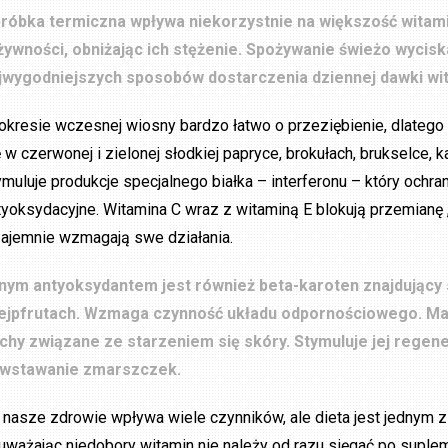
róbka termiczna wpływa niekorzystnie na większość witami
żywności, obniżając ich stężenie. Spożywanie świeżo wycis
jwygodniejszych sposobów dostarczenia dziennej dawki wit
okresie wczesnej wiosny bardzo łatwo o przeziębienie, dlatego
ę w czerwonej i zielonej słodkiej papryce, brokułach, brukselce, k
ymuluje produkcje specjalnego białka – interferonu – który ochra
tyoksydacyjne. Witamina C wraz z witaminą E blokują przemianę „
ajemnie wzmagają swe działania.
lnym antyoksydantem jest również beta-karoten znajdujący s
ejpfrutach. Wzmaga czynność układu odpornościowego. Ma 
chy związane ze starzeniem się skóry. Stymuluje jej regene
wstawanie zmarszczek.
 nasze zdrowie wpływa wiele czynników, ale dieta jest jednym z 
uważając niedobory witamin nie należy od razu sięgać po suple