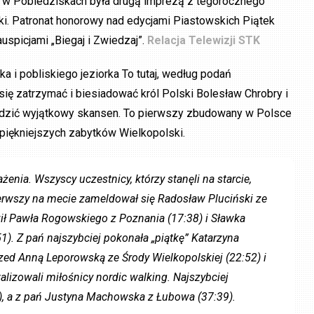
a” w Pobiedziskach była drugą imprezą z tegorocznego
ki. Patronat honorowy nad edycjami Piastowskich Piątek
uspicjami „Biegaj i Zwiedzaj”.
Relacja Telewizji STK
 i pobliskiego jeziorka To tutaj, według podań
się zatrzymać i biesiadować król Polski Bolesław Chrobry i
zwiedzić wyjątkowy skansen. To pierwszy zbudowany w Polsce
jpiękniejszych zabytków Wielkopolski.
nia. Wszyscy uczestnicy, którzy stanęli na starcie,
ierwszy na mecie zameldował się Radosław Pluciński ze
ził Pawła Rogowskiego z Poznania (17:38) i Sławka
1). Z pań najszybciej pokonała „piątkę” Katarzyna
zed Anną Leporowską ze Środy Wielkopolskiej (22:52) i
alizowali miłośnicy nordic walking. Najszybciej
, a z pań Justyna Machowska z Łubowa (37:39).