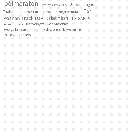
półmaraton
Super League
strategia zwycięzcy
Tor
Triathlon
Tor Poznań
Tor Poznań Bieg Formuła 1
triathlon
Poznań Track Day
TRIGAR.PL
Uniwersytet Ekonomiczny
ultramaraton
zdrowe odżywianie
wszystkoobieganiu.pl
zdrowe zasady