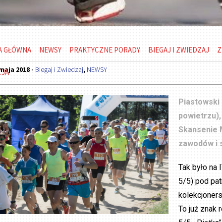
A GŁÓWNA
NEWSY
PRAKTYCZNE PORADY
BIEGAJ I ZWIEDZAJ
Z
maja 2018 -
Biegaj i Zwiedzaj
,
NEWSY
CJA
Piastowski 
powietrzu),
Skansenie M
zawodów i s
Tak było na
5/5) pod pat
kolekcjoners
To już znak