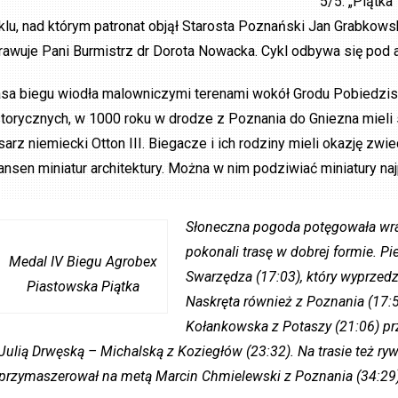
5/5. „Piątk
klu, nad którym patronat objął Starosta Poznański Jan Grabkows
rawuje Pani Burmistrz dr Dorota Nowacka. Cykl odbywa się pod a
asa biegu wiodła malowniczymi terenami wokół Grodu Pobiedziska
storycznych, w 1000 roku w drodze z Poznania do Gniezna mieli 
sarz niemiecki Otton III. Biegacze i ich rodziny mieli okazję 
ansen miniatur architektury. Można w nim podziwiać miniatury na
Słoneczna pogoda potęgowała wraże
pokonali trasę w dobrej formie. P
Medal IV Biegu Agrobex
Swarzędza (17:03), który wyprzed
Piastowska Piątka
Naskręta również z Poznania (17:5
Kołankowska z Potaszy (21:06) pr
Julią Drwęską – Michalską z Koziegłów (23:32). Na trasie też ryw
przymaszerował na metą Marcin Chmielewski z Poznania (34:29)