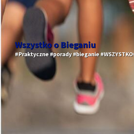
Wszystko o Bieganiu
#Praktyczne #porady #bieganie #WSZYSTK