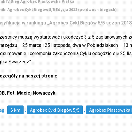
nik IV Bieg Agrobex Piastowska Piątka
niki Agrobex Cykl Biegów 5/5 Edycja 2018 (po dwóch biegach)
asyfikacja w rankingu „Agrobex Cykl Biegów 5/5 sezon 2018
zestnicy muszą wystartować i ukończyć 3 z 5 zaplanowanych z
arzędzu – 25 marca i 25 listopada, dwa w Pobiedziskach – 13 maj
dsumowanie i ceremonia zakończenia Cyklu odbędzie się 25 li
ątka Swarzędz”.
czegóły na naszej stronie
B, Fot. Maciej Nowaczyk
agi:
5 km
,
Agrobex Cykl Biegów 5/5
,
Agrobex Piastowska 