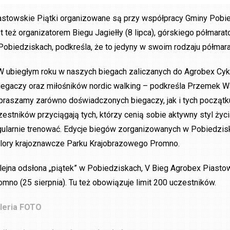
astowskie Piątki organizowane są przy współpracy Gminy Pobied
st też organizatorem Biegu Jagiełły (8 lipca), górskiego półmarat
Pobiedziskach, podkreśla, że to jedyny w swoim rodzaju półmara
W ubiegłym roku w naszych biegach zaliczanych do Agrobex Cyk
biegaczy oraz miłośników nordic walking – podkreśla Przemek W
praszamy zarówno doświadczonych biegaczy, jak i tych początku
zestników przyciągają tych, którzy cenią sobie aktywny styl ży
gularnie trenować. Edycje biegów zorganizowanych w Pobiedzisk
lory krajoznawcze Parku Krajobrazowego Promno.
lejna odsłona „piątek” w Pobiedziskach, V Bieg Agrobex Piast
omno (25 sierpnia). Tu też obowiązuje limit 200 uczestników.
leria FOTO