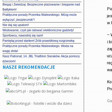
Biegaj i Zwiedzaj. Bezpieczne plażowanie i bieganie nad
Pi
Bałtykiem!
Praktyczne porady Przemka Walewskiego. Mózg może
je
wyłączyć „bezpiecznik”!
w 
Nie daj się upałom!
Wodowanie, czyli jak ratować elektroniczne gadżety!
– 
Sportowcu, nawodnij się sam!
Pamiętaj przed startem! Zrób prawidłową rozgrzewkę.
i 
Praktyczne porady Przemka Walewskiego. Woda na
za
wagę złota!
uc
Nasz Patronat. 14. JBL Triathlon Sieraków. Akcja pomocy
dzieciom!
re
NASZE REKOMENDACJE
wa
Ko
Pr
Ga