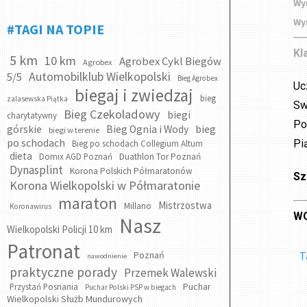
Wy
Wy
#TAGI NA TOPIE
Kl
5 km
10 km
Agrobex Cykl Biegów
Agrobex
Automobilklub Wielkopolski
5/5
Bieg Agrobex
Uc
biegaj i zwiedzaj
bieg
zalasewska Piątka
Sw
Bieg Czekoladowy
biegi
charytatywny
Po
bieg
górskie
Bieg Ognia i Wody
biegi w terenie
po schodach
Pi
Bieg po schodach Collegium Altum
dieta
Domix AGD Poznań
Duathlon Tor Poznań
Dynasplint
Korona Polskich Półmaratonów
Sz
Korona Wielkopolski w Półmaratonie
maraton
Mistrzostwa
Millano
Koronawirus
WO
Nasz
Wielkopolski Policji 10 km
Patronat
Poznań
T
nawodnienie
praktyczne porady
Przemek Walewski
Puchar
Przystań Posnania
Puchar Polski PSP w biegach
Wielkopolski Służb Mundurowych