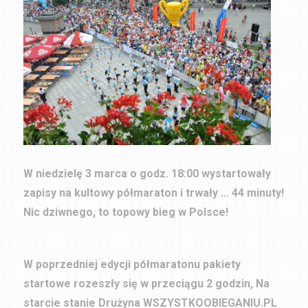
W niedzielę 3 marca o godz. 18:00 wystartowały
zapisy na kultowy półmaraton i trwały … 44 minuty!
Nic dziwnego, to topowy bieg w Polsce!
W poprzedniej edycji półmaratonu pakiety
startowe rozeszły się w przeciągu 2 godzin, Na
starcie stanie Drużyna WSZYSTKOOBIEGANIU.PL