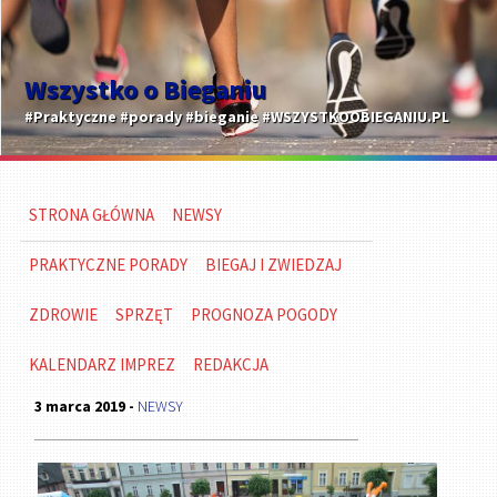
Wszystko o Bieganiu
#Praktyczne #porady #bieganie #WSZYSTKOOBIEGANIU.PL
STRONA GŁÓWNA
NEWSY
PRAKTYCZNE PORADY
BIEGAJ I ZWIEDZAJ
ZDROWIE
SPRZĘT
PROGNOZA POGODY
KALENDARZ IMPREZ
REDAKCJA
3 marca 2019 -
NEWSY