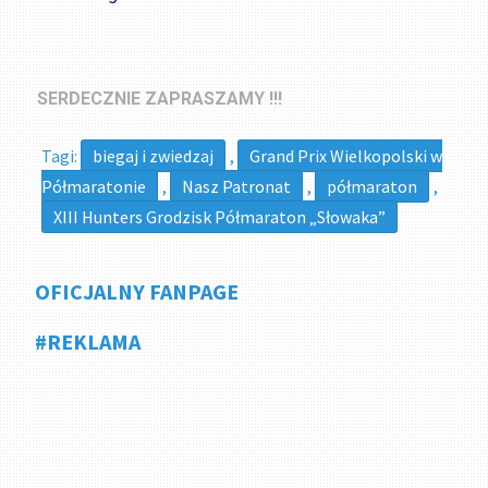
SERDECZNIE ZAPRASZAMY !!!
Tagi:
biegaj i zwiedzaj
,
Grand Prix Wielkopolski w
Półmaratonie
,
Nasz Patronat
,
półmaraton
,
XIII Hunters Grodzisk Półmaraton „Słowaka”
OFICJALNY FANPAGE
#REKLAMA