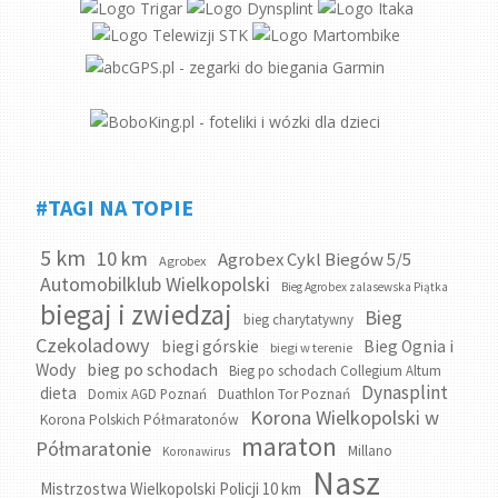
#TAGI NA TOPIE
5 km
10 km
Agrobex Cykl Biegów 5/5
Agrobex
Automobilklub Wielkopolski
Bieg Agrobex zalasewska Piątka
biegaj i zwiedzaj
Bieg
bieg charytatywny
Czekoladowy
biegi górskie
Bieg Ognia i
biegi w terenie
bieg po schodach
Wody
Bieg po schodach Collegium Altum
Dynasplint
dieta
Domix AGD Poznań
Duathlon Tor Poznań
Korona Wielkopolski w
Korona Polskich Półmaratonów
maraton
Półmaratonie
Millano
Koronawirus
Nasz
Mistrzostwa Wielkopolski Policji 10 km