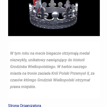
W tym roku na mecie biegacze otrzymają medal
niezwykły, unikatowy nawiązujący do historii
Grodziska Wielkopolskiego. W herbie naszego
miasta na tronie zasiada Król Polski Przemysł II, za
czasów którego Grodzisk Wielkopolski otrzymał
prawa miejskie.
Strona Organizatora