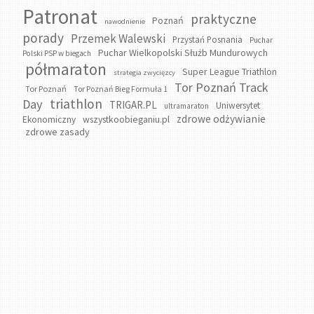
Patronat
praktyczne
Poznań
nawodnienie
porady
Przemek Walewski
Przystań Posnania
Puchar
Puchar Wielkopolski Służb Mundurowych
Polski PSP w biegach
półmaraton
Super League Triathlon
strategia zwycięzcy
Tor Poznań Track
Tor Poznań
Tor Poznań Bieg Formuła 1
triathlon
Day
TRIGAR.PL
Uniwersytet
ultramaraton
zdrowe odżywianie
wszystkoobieganiu.pl
Ekonomiczny
zdrowe zasady