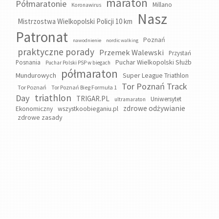
maraton
Półmaratonie
Millano
Koronawirus
Nasz
Mistrzostwa Wielkopolski Policji 10 km
Patronat
Poznań
nawodnienie
nordic walking
praktyczne porady
Przemek Walewski
Przystań
Puchar Wielkopolski Służb
Posnania
Puchar Polski PSP w biegach
półmaraton
Mundurowych
Super League Triathlon
Tor Poznań Track
Tor Poznań
Tor Poznań Bieg Formuła 1
triathlon
Day
TRIGAR.PL
Uniwersytet
ultramaraton
zdrowe odżywianie
wszystkoobieganiu.pl
Ekonomiczny
zdrowe zasady