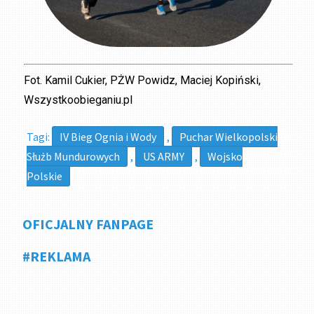
Fot. Kamil Cukier, PŻW Powidz, Maciej Kopiński,
Wszystkoobieganiu.pl
Tagi:
IV Bieg Ognia i Wody
,
Puchar Wielkopolski
Służb Mundurowych
,
US ARMY
,
Wojsko
Polskie
OFICJALNY FANPAGE
#REKLAMA