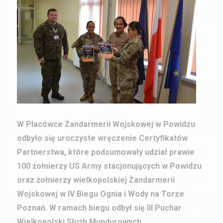
W Placówce Żandarmerii Wojskowej w Powidzu
odbyło się uroczyste wręczenie Certyfikatów
Partnerstwa, które podsumowały udział prawie
100 żołnierzy US Army stacjonujących w Powidzu
oraz żołnierzy wielkopolskiej Żandarmerii
Wojskowej w IV Biegu Ognia i Wody na Torze
Poznań. W ramach biegu odbył się III Puchar
Wielkopolski Służb Mundurowych.