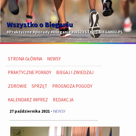
Wszystko o Bieganiu
#Praktyczne #porady #bieganie #WSZYSTKOOBIEGANIU.PL
STRONA GŁÓWNA
NEWSY
PRAKTYCZNE PORADY
BIEGAJ I ZWIEDZAJ
ZDROWIE
SPRZĘT
PROGNOZA POGODY
KALENDARZ IMPREZ
REDAKCJA
27 października 2021 -
NEWSY