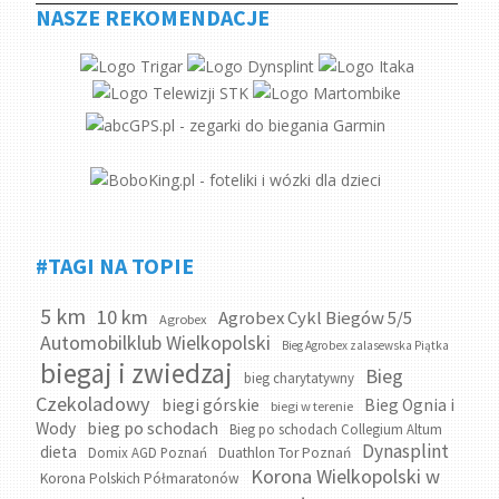
NASZE REKOMENDACJE
#TAGI NA TOPIE
5 km
10 km
Agrobex Cykl Biegów 5/5
Agrobex
Automobilklub Wielkopolski
Bieg Agrobex zalasewska Piątka
biegaj i zwiedzaj
Bieg
bieg charytatywny
Czekoladowy
biegi górskie
Bieg Ognia i
biegi w terenie
bieg po schodach
Wody
Bieg po schodach Collegium Altum
Dynasplint
dieta
Domix AGD Poznań
Duathlon Tor Poznań
Korona Wielkopolski w
Korona Polskich Półmaratonów