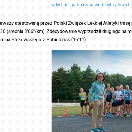
wdychali spalin i zapewnili hybrydową C
erwszy atestowaną przez Polski Związek Lekkiej Atletyki tras
:30 (średnia 3’06″/km). Zdecydowanie wyprzedził drugiego na me
rcina Stokowskiego z Pobiedzisk (16:11).