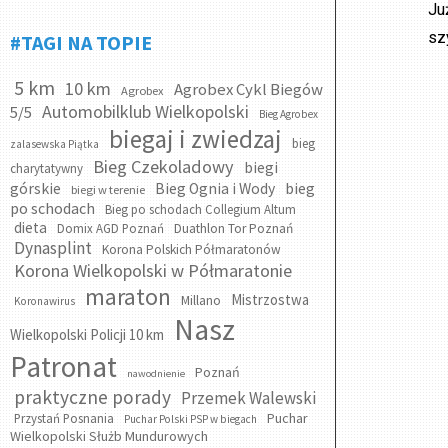
Ju
sz
#TAGI NA TOPIE
5 km
10 km
Agrobex Cykl Biegów
Agrobex
Automobilklub Wielkopolski
5/5
Bieg Agrobex
biegaj i zwiedzaj
bieg
zalasewska Piątka
Bieg Czekoladowy
biegi
charytatywny
bieg
górskie
Bieg Ognia i Wody
biegi w terenie
po schodach
Bieg po schodach Collegium Altum
dieta
Domix AGD Poznań
Duathlon Tor Poznań
Dynasplint
Korona Polskich Półmaratonów
Korona Wielkopolski w Półmaratonie
maraton
Mistrzostwa
Millano
Koronawirus
Nasz
Wielkopolski Policji 10 km
Patronat
Poznań
nawodnienie
praktyczne porady
Przemek Walewski
Puchar
Przystań Posnania
Puchar Polski PSP w biegach
Wielkopolski Służb Mundurowych