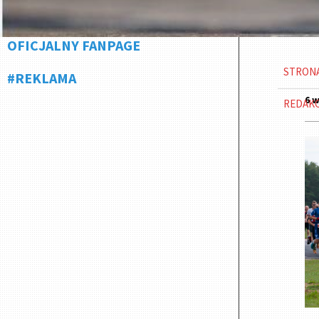
OFICJALNY FANPAGE
STRON
#REKLAMA
6 w
REDAK