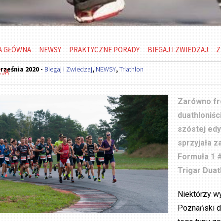
A GŁÓWNA
NEWSY
PRAKTYCZNE PORADY
BIEGAJ I ZWIEDZAJ
Z
rześnia 2020 -
Biegaj i Zwiedzaj
,
NEWSY
,
Triathlon
CJA
Zarówno fre
duathloniśc
szóstej ed
sprzyjała 
Formuła 1 #
Trigar Dua
Niektórzy wy
Poznański d