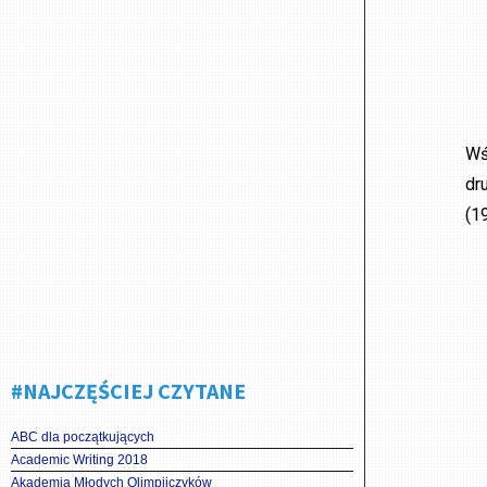
Wś
dr
(19
#NAJCZĘŚCIEJ CZYTANE
ABC dla początkujących
Academic Writing 2018
Akademia Młodych Olimpijczyków