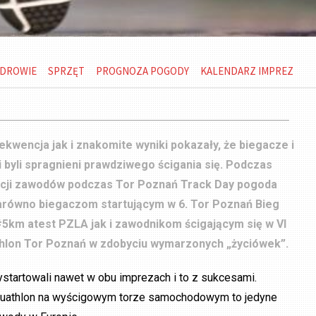
DROWIE
SPRZĘT
PROGNOZA POGODY
KALENDARZ IMPREZ
kwencja jak i znakomite wyniki pokazały, że biegacze i
i byli spragnieni prawdziwego ścigania się. Podczas
ycji zawodów podczas Tor Poznań Track Day pogoda
zarówno biegaczom startującym w 6. Tor Poznań Bieg
5km atest PZLA jak i zawodnikom ścigającym się w VI
thlon Tor Poznań w zdobyciu wymarzonych „życiówek”.
startowali nawet w obu imprezach i to z sukcesami.
uathlon na wyścigowym torze samochodowym to jedyne