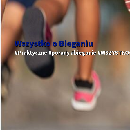
Wszystko o Bieganiu
#Praktyczne #porady #bieganie #WSZYSTK