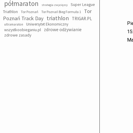
półmaraton
Super League
strategia zwycięzcy
Tor
Triathlon
Tor Poznań
Tor Poznań Bieg Formuła 1
triathlon
Poznań Track Day
TRIGAR.PL
Pi
Uniwersytet Ekonomiczny
ultramaraton
zdrowe odżywianie
wszystkoobieganiu.pl
15
zdrowe zasady
Ma