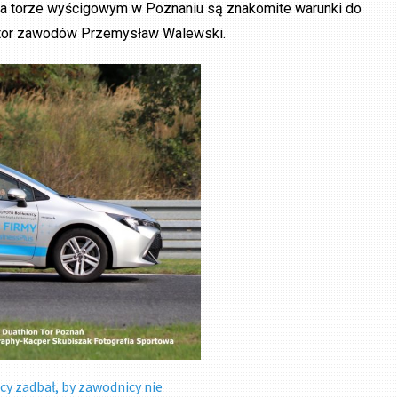
 na torze wyścigowym w Poznaniu są znakomite warunki do
ektor zawodów Przemysław Walewski.
y zadbał, by zawodnicy nie