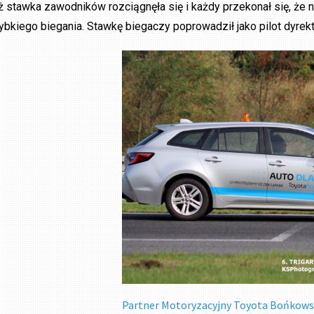
ż stawka zawodników rozciągnęła się i każdy przekonał się, że
ybkiego biegania. Stawkę biegaczy poprowadził jako pilot dyr
Partner Motoryzacyjny Toyota Bońkowsc