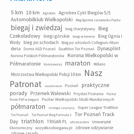
5 km
10 km
Agrobex Cykl Biegów 5/5
Agrobex
Automobilklub Wielkopolski
Bieg Agrobex zalasewska Piątka
biegaj i zwiedzaj
Bieg
bieg charytatywny
Czekoladowy
biegi górskie
Bieg Ognia i
biegi w terenie
bieg po schodach
Wody
Bieg po schodach Collegium Altum
Dynasplint
dieta
Domix AGD Poznań
Duathlon Tor Poznań
Korona Wielkopolski w
Korona Polskich Półmaratonów
maraton
Półmaratonie
Millano
Koronawirus
Nasz
Mistrzostwa Wielkopolski Policji 10 km
Patronat
praktyczne
Poznań
nawodnienie
porady
Przemek Walewski
Przystań Posnania
Puchar
Puchar Wielkopolski Służb Mundurowych
Polski PSP w biegach
półmaraton
Super League Triathlon
strategia zwycięzcy
Tor Poznań Track
Tor Poznań
Tor Poznań Bieg Formuła 1
triathlon
Day
TRIGAR.PL
Uniwersytet
ultramaraton
zdrowe odżywianie
wszystkoobieganiu.pl
Ekonomiczny
zdrowe zasady