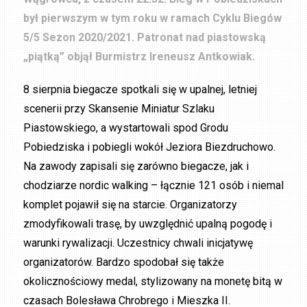
był pierwszym w tym roku w ramach Cyklu Biegów
5/5 Sezon 2020/2021. Patronat nad piastowską
„piątką” objął Burmistrz Ireneusz Antkowiak.
8 sierpnia biegacze spotkali się w upalnej, letniej
scenerii przy Skansenie Miniatur Szlaku
Piastowskiego, a wystartowali spod Grodu
Pobiedziska i pobiegli wokół Jeziora Biezdruchowo.
Na zawody zapisali się zarówno biegacze, jak i
chodziarze nordic walking – łącznie 121 osób i niemal
komplet pojawił się na starcie. Organizatorzy
zmodyfikowali trasę, by uwzględnić upalną pogodę i
warunki rywalizacji. Uczestnicy chwali inicjatywę
organizatorów. Bardzo spodobał się także
okolicznościowy medal, stylizowany na monetę bitą w
czasach Bolesława Chrobrego i Mieszka II.