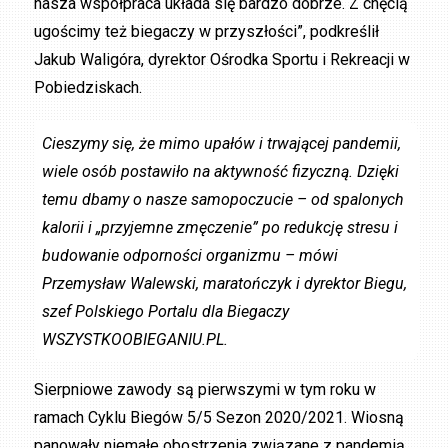
nasza współpraca układa się bardzo dobrze. Z chęcią
ugościmy też biegaczy w przyszłości”, podkreślił
Jakub Waligóra, dyrektor Ośrodka Sportu i Rekreacji w
Pobiedziskach.
Cieszymy się, że mimo upałów i trwającej pandemii,
wiele osób postawiło na aktywność fizyczną. Dzięki
temu dbamy o nasze samopoczucie – od spalonych
kalorii i „przyjemne zmęczenie” po redukcję stresu i
budowanie odporności organizmu – mówi
Przemysław Walewski, maratończyk i dyrektor Biegu,
szef Polskiego Portalu dla Biegaczy
WSZYSTKOOBIEGANIU.PL.
Sierpniowe zawody są pierwszymi w tym roku w
ramach Cyklu Biegów 5/5 Sezon 2020/2021. Wiosną
panowały niemałe obostrzenia związane z pandemią