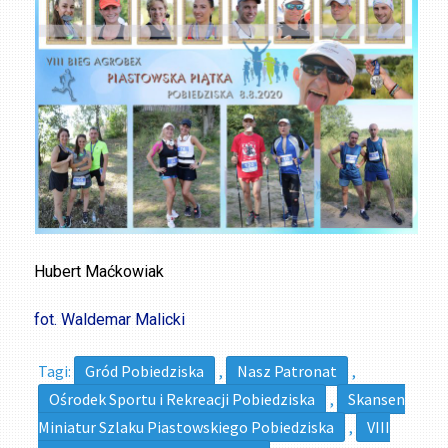
Hubert Maćkowiak
fot. Waldemar Malicki
Tagi:
Gród Pobiedziska
,
Nasz Patronat
,
Ośrodek Sportu i Rekreacji Pobiedziska
,
Skansen
Miniatur Szlaku Piastowskiego Pobiedziska
,
VIII