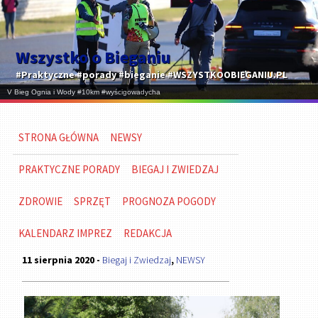
Wszystko o Bieganiu
#Praktyczne #porady #bieganie #WSZYSTKOOBIEGANIU.PL
STRONA GŁÓWNA
NEWSY
PRAKTYCZNE PORADY
BIEGAJ I ZWIEDZAJ
ZDROWIE
SPRZĘT
PROGNOZA POGODY
KALENDARZ IMPREZ
REDAKCJA
11 sierpnia 2020 -
Biegaj i Zwiedzaj
,
NEWSY