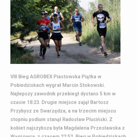
VIII Bieg AGROBEX Piastowska Piątka w
Pobiedziskach wygrał Marcin Stokowski.
Najlepszy zawodnik przebiegł dystans 5 km w
czasie 18:23. Drugie miejsce zajął Bartosz
Przybysz ze Swarzędza, a na trzecim miejscu
stopniu podium stanął Radosław Pluciński. Z
kobiet najszybsza była Magdalena Przesławska z
Wągrowca, z czasem 22:52.
Bieg w Pobiedziskach