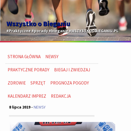
Wszystko o Bieganiu
#Praktyczne #porady #bieganie #WSZYSTKOOBIEGANIU.PL
STRONA GŁÓWNA
NEWSY
PRAKTYCZNE PORADY
BIEGAJ I ZWIEDZAJ
ZDROWIE
SPRZĘT
PROGNOZA POGODY
KALENDARZ IMPREZ
REDAKCJA
8 lipca 2019 -
NEWSY