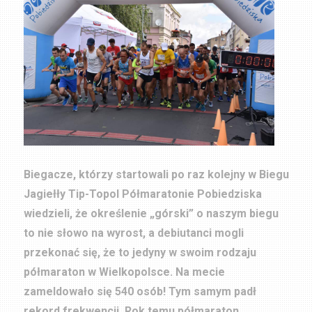
Biegacze, którzy startowali po raz kolejny w Biegu
Jagiełły Tip-Topol Półmaratonie Pobiedziska
wiedzieli, że określenie „górski” o naszym biegu
to nie słowo na wyrost, a debiutanci mogli
przekonać się, że to jedyny w swoim rodzaju
półmaraton w Wielkopolsce. Na mecie
zameldowało się 540 osób! Tym samym padł
rekord frekwencji. Rok temu półmaraton