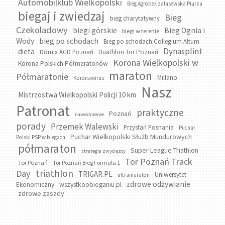
Automobilklub Wielkopolski
Bieg Agrobex zalasewska Piątka
biegaj i zwiedzaj
Bieg
bieg charytatywny
Czekoladowy
biegi górskie
Bieg Ognia i
biegi w terenie
bieg po schodach
Wody
Bieg po schodach Collegium Altum
Dynasplint
dieta
Domix AGD Poznań
Duathlon Tor Poznań
Korona Wielkopolski w
Korona Polskich Półmaratonów
maraton
Półmaratonie
Millano
Koronawirus
Nasz
Mistrzostwa Wielkopolski Policji 10 km
Patronat
praktyczne
Poznań
nawodnienie
porady
Przemek Walewski
Przystań Posnania
Puchar
Puchar Wielkopolski Służb Mundurowych
Polski PSP w biegach
półmaraton
Super League Triathlon
strategia zwycięzcy
Tor Poznań Track
Tor Poznań
Tor Poznań Bieg Formuła 1
triathlon
Day
TRIGAR.PL
Uniwersytet
ultramaraton
zdrowe odżywianie
wszystkoobieganiu.pl
Ekonomiczny
zdrowe zasady