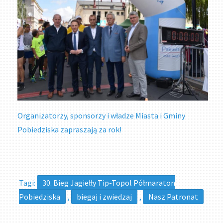
Organizatorzy, sponsorzy i władze Miasta i Gminy
Pobiedziska zapraszają za rok!
Tagi:
30. Bieg Jagiełły Tip-Topol Półmaraton
Pobiedziska
,
biegaj i zwiedzaj
,
Nasz Patronat