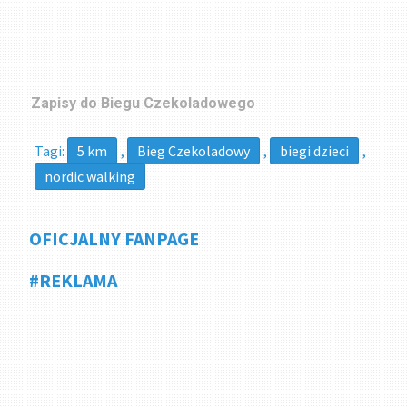
Zapisy do Biegu Czekoladowego
Tagi:
5 km
,
Bieg Czekoladowy
,
biegi dzieci
,
nordic walking
OFICJALNY FANPAGE
#REKLAMA