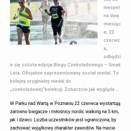
niespeł
na dwa
miesiąc
e, 22
czerwc
a,
odbędzi
e się szósta edycja Biegu Czekoladowego – Smak
Lata. Oficjalnie zaprezentowany został medal. To
kolejny oryginalny medal do
„czekoladowej”kolekcji. Zobaczcie jak wygląda …
W Parku nad Wartą w Poznaniu 22 czerwca wystartują
zarówno biegacze i miłośnicy nordic walking na 5 km,
jak i dzieci. Liczba uczestników jest ograniczona, by
zachować wyjątkowy charakter zawodów. Na mecie