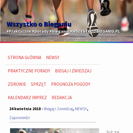
Wszystko o Bieganiu
#Praktyczne #porady #bieganie #WSZYSTKOOBIEGANIU.PL
STRONA GŁÓWNA
NEWSY
PRAKTYCZNE PORADY
BIEGAJ I ZWIEDZAJ
ZDROWIE
SPRZĘT
PROGNOZA POGODY
KALENDARZ IMPREZ
REDAKCJA
24 kwietnia 2018 -
Biegaj i Zwiedzaj
,
NEWSY
,
Zapowiedzi
Już za