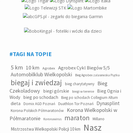
#TAGI NA TOPIE
5 km
10 km
Agrobex Cykl Biegów 5/5
Agrobex
Automobilklub Wielkopolski
Bieg Agrobex zalasewska Piątka
biegaj i zwiedzaj
Bieg
bieg charytatywny
Czekoladowy
biegi górskie
Bieg Ognia i
biegi w terenie
bieg po schodach
Wody
Bieg po schodach Collegium Altum
Dynasplint
dieta
Domix AGD Poznań
Duathlon Tor Poznań
Korona Wielkopolski w
Korona Polskich Półmaratonów
maraton
Półmaratonie
Millano
Koronawirus
Nasz
Mistrzostwa Wielkopolski Policji 10 km