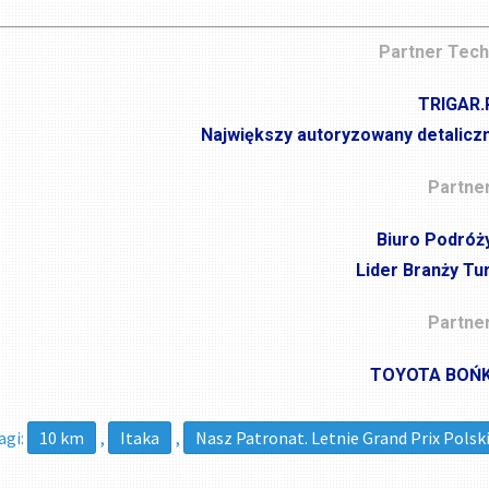
Partner Tech
TRIGAR.
Największy autoryzowany detalicz
Partner
Biuro Podróż
Lider Branży Tu
Partner
TOYOTA BOŃ
agi:
10 km
,
Itaka
,
Nasz Patronat. Letnie Grand Prix Polsk