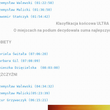
zemysław Walewski (01:22:58)

zemysław Malicki (01:36:50)

awomir Stańczyk (01:54:42)
Klasyfikacja końcowa ULTR
O miejscach na podium decydowała suma najlepszy
BIETY
briela Świtała (07:06:20)    

nieszka Dzięcielska  (08:03:00)
ŻCZYŹNI
zemysław Walewski (04:34:32)

zemysław Malicki(05:23:39)

tur Grzywaczyk (06:15:21)