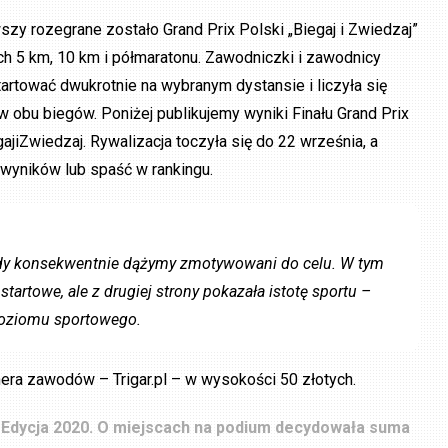
szy rozegrane zostało Grand Prix Polski „Biegaj i Zwiedzaj”
h 5 km, 10 km i półmaratonu. Zawodniczki i zawodnicy
artować dwukrotnie na wybranym dystansie i liczyła się
obu biegów. Poniżej publikujemy wyniki Finału Grand Prix
ajiZwiedzaj. Rywalizacja toczyła się do 22 września, a
 wyników lub spaść w rankingu.
iedy konsekwentnie dążymy zmotywowani do celu. W tym
artowe, ale z drugiej strony pokazała istotę sportu –
poziomu sportowego.
nera zawodów – Trigar.pl – w wysokości 50 złotych.
!” Edycja 2020. O miejscach na podium decydowała suma