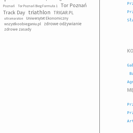
Pr
Tor Poznań
Poznań
Tor Poznań Bieg Formuła 1
triathlon
Track Day
Pr
TRIGAR.PL
Uniwersytet Ekonomiczny
ultramaraton
Sł
zdrowe odżywianie
wszystkoobieganiu.pl
zdrowe zasady
KO
Ga
 Barbara Gil (07:08:09)

Ag
MĘ
Pr
Pr
Ar