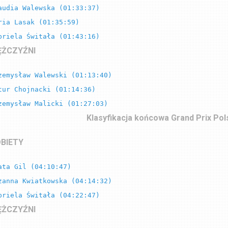
audia Walewska (01:33:37)

ria Lasak (01:35:59)

briela Świtała (01:43:16)
ŻCZYŹNI
zemysław Walewski (01:13:40)

tur Chojnacki (01:14:36)    

zemysław Malicki (01:27:03)
Klasyfikacja końcowa Grand Prix Pol
BIETY
ata Gil (04:10:47)

zanna Kwiatkowska (04:14:32)

briela Świtała (04:22:47)
ŻCZYŹNI