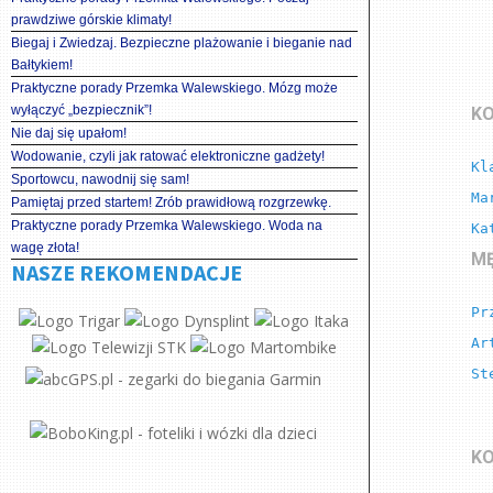
prawdziwe górskie klimaty!
Biegaj i Zwiedzaj. Bezpieczne plażowanie i bieganie nad
Bałtykiem!
Praktyczne porady Przemka Walewskiego. Mózg może
wyłączyć „bezpiecznik”!
KO
Nie daj się upałom!
Wodowanie, czyli jak ratować elektroniczne gadżety!
Kl
Sportowcu, nawodnij się sam!
Ma
Pamiętaj przed startem! Zrób prawidłową rozgrzewkę.
Praktyczne porady Przemka Walewskiego. Woda na
Ka
wagę złota!
MĘ
NASZE REKOMENDACJE
Pr
Ar
St
KO