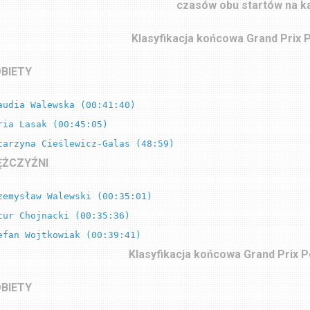
czasów obu startów na k
Klasyfikacja końcowa Grand Prix P
BIETY
audia Walewska (00:41:40)

ria Lasak (00:45:05)

tarzyna Cieślewicz-Galas (48:59)
ŻCZYŹNI
zemysław Walewski (00:35:01)

tur Chojnacki (00:35:36)

efan Wojtkowiak (00:39:41)
Klasyfikacja końcowa Grand Prix P
BIETY