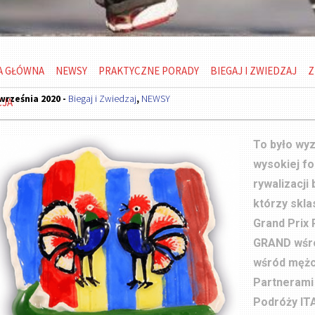
A GŁÓWNA
NEWSY
PRAKTYCZNE PORADY
BIEGAJ I ZWIEDZAJ
Z
września 2020 -
Biegaj i Zwiedzaj
,
NEWSY
CJA
To było wyz
wysokiej f
rywalizacji
którzy skla
Grand Prix 
GRAND wśród
wśród mężc
Partnerami 
Podróży IT