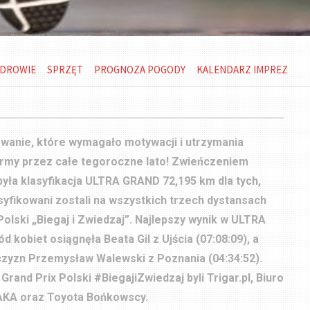
DROWIE
SPRZĘT
PROGNOZA POGODY
KALENDARZ IMPREZ
wanie, które wymagało motywacji i utrzymania
ormy przez całe tegoroczne lato! Zwieńczeniem
 była klasyfikacja ULTRA GRAND 72,195 km dla tych,
syfikowani zostali na wszystkich trzech dystansach
Polski „Biegaj i Zwiedzaj”. Najlepszy wynik w ULTRA
 kobiet osiągnęła Beata Gil z Ujścia
(07:08:09), a
zyzn Przemysław Walewski z Poznania (04:34:52).
Grand Prix Polski #BiegajiZwiedzaj byli Trigar.pl, Biuro
AKA oraz Toyota Bońkowscy.