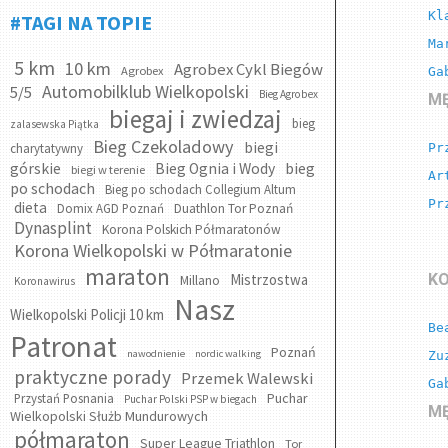
Kl
#TAGI NA TOPIE
Ma
5 km
10 km
Agrobex Cykl Biegów
Agrobex
Ga
Automobilklub Wielkopolski
5/5
Bieg Agrobex
MĘ
biegaj i zwiedzaj
bieg
zalasewska Piątka
Bieg Czekoladowy
biegi
charytatywny
Pr
bieg
górskie
Bieg Ognia i Wody
biegi w terenie
Ar
po schodach
Bieg po schodach Collegium Altum
Pr
dieta
Domix AGD Poznań
Duathlon Tor Poznań
Dynasplint
Korona Polskich Półmaratonów
Korona Wielkopolski w Półmaratonie
maraton
Mistrzostwa
KO
Millano
Koronawirus
Nasz
Wielkopolski Policji 10 km
Be
Patronat
Poznań
nawodnienie
nordic walking
Zu
praktyczne porady
Przemek Walewski
Ga
Puchar
Przystań Posnania
Puchar Polski PSP w biegach
MĘ
Wielkopolski Służb Mundurowych
półmaraton
Super League Triathlon
Tor