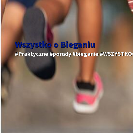
Wszystko o Bieganiu
#Praktyczne #porady #bieganie #WSZYSTK