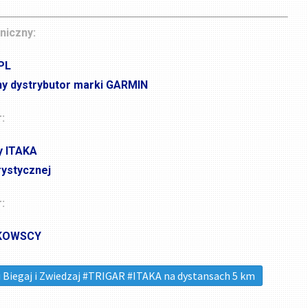
niczny:
PL
ny dystrybutor marki GARMIN
:
y ITAKA
rystycznej
:
KOWSCY
i Biegaj i Zwiedzaj #TRIGAR #ITAKA na dystansach 5 km