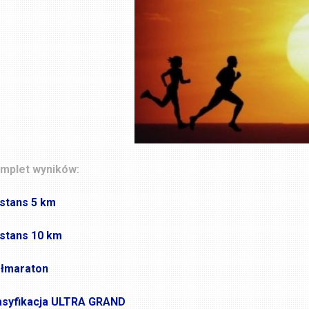
mplet wyników:
stans 5 km
stans 10 km
łmaraton
asyfikacja ULTRA GRAND