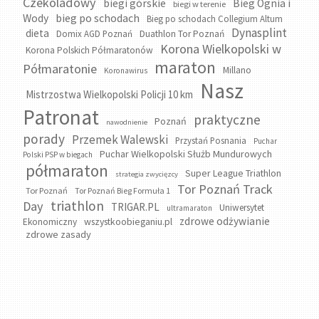
Czekoladowy
biegi górskie
Bieg Ognia i
biegi w terenie
bieg po schodach
Wody
Bieg po schodach Collegium Altum
Dynasplint
dieta
Domix AGD Poznań
Duathlon Tor Poznań
Korona Wielkopolski w
Korona Polskich Półmaratonów
maraton
Półmaratonie
Millano
Koronawirus
Nasz
Mistrzostwa Wielkopolski Policji 10 km
Patronat
praktyczne
Poznań
nawodnienie
porady
Przemek Walewski
Przystań Posnania
Puchar
Puchar Wielkopolski Służb Mundurowych
Polski PSP w biegach
półmaraton
Super League Triathlon
strategia zwycięzcy
Tor Poznań Track
Tor Poznań
Tor Poznań Bieg Formuła 1
triathlon
Day
TRIGAR.PL
Uniwersytet
ultramaraton
zdrowe odżywianie
wszystkoobieganiu.pl
Ekonomiczny
zdrowe zasady