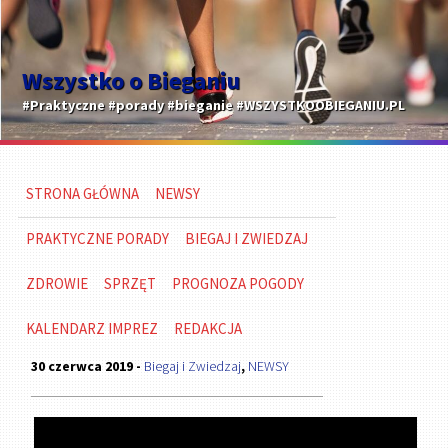
Wszystko o Bieganiu
#Praktyczne #porady #bieganie #WSZYSTKOOBIEGANIU.PL
STRONA GŁÓWNA
NEWSY
PRAKTYCZNE PORADY
BIEGAJ I ZWIEDZAJ
ZDROWIE
SPRZĘT
PROGNOZA POGODY
KALENDARZ IMPREZ
REDAKCJA
30 czerwca 2019 -
Biegaj i Zwiedzaj
,
NEWSY