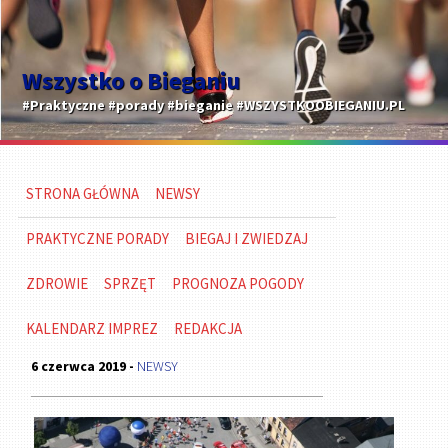
Wszystko o Bieganiu
#Praktyczne #porady #bieganie #WSZYSTKOOBIEGANIU.PL
STRONA GŁÓWNA
NEWSY
PRAKTYCZNE PORADY
BIEGAJ I ZWIEDZAJ
ZDROWIE
SPRZĘT
PROGNOZA POGODY
KALENDARZ IMPREZ
REDAKCJA
6 czerwca 2019 -
NEWSY