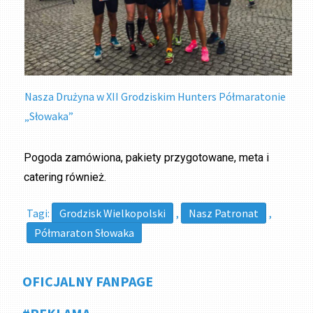
Nasza Drużyna w XII Grodziskim Hunters Półmaratonie
„Słowaka”
Pogoda zamówiona, pakiety przygotowane, meta i
catering również.
Tagi:
Grodzisk Wielkopolski
,
Nasz Patronat
,
Półmaraton Słowaka
OFICJALNY FANPAGE