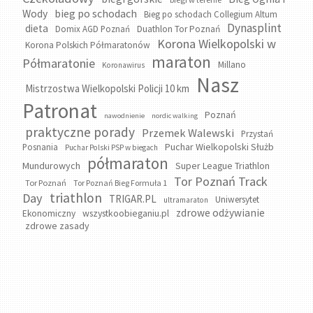
bieg po schodach
Wody
Bieg po schodach Collegium Altum
Dynasplint
dieta
Domix AGD Poznań
Duathlon Tor Poznań
Korona Wielkopolski w
Korona Polskich Półmaratonów
maraton
Półmaratonie
Millano
Koronawirus
Nasz
Mistrzostwa Wielkopolski Policji 10 km
Patronat
Poznań
nawodnienie
nordic walking
praktyczne porady
Przemek Walewski
Przystań
Puchar Wielkopolski Służb
Posnania
Puchar Polski PSP w biegach
półmaraton
Mundurowych
Super League Triathlon
Tor Poznań Track
Tor Poznań
Tor Poznań Bieg Formuła 1
triathlon
Day
TRIGAR.PL
Uniwersytet
ultramaraton
zdrowe odżywianie
wszystkoobieganiu.pl
Ekonomiczny
zdrowe zasady