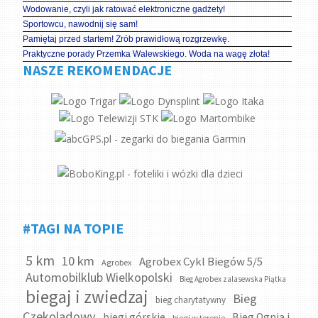
Wodowanie, czyli jak ratować elektroniczne gadżety!
Sportowcu, nawodnij się sam!
Pamiętaj przed startem! Zrób prawidłową rozgrzewkę.
Praktyczne porady Przemka Walewskiego. Woda na wagę złota!
NASZE REKOMENDACJE
#TAGI NA TOPIE
5 km
10 km
Agrobex Cykl Biegów 5/5
Agrobex
Automobilklub Wielkopolski
Bieg Agrobex zalasewska Piątka
biegaj i zwiedzaj
Bieg
bieg charytatywny
Czekoladowy
biegi górskie
Bieg Ognia i
biegi w terenie