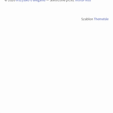
Szablon
ThemeIsle