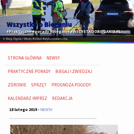
Wszystko o Bieganiu
#Praktyczne #porady #bieganie #WSZYSTKOOBIEGANIU.PL
STRONA GŁÓWNA
NEWSY
PRAKTYCZNE PORADY
BIEGAJ I ZWIEDZAJ
ZDROWIE
SPRZĘT
PROGNOZA POGODY
KALENDARZ IMPREZ
REDAKCJA
18 lutego 2019 -
NEWSY