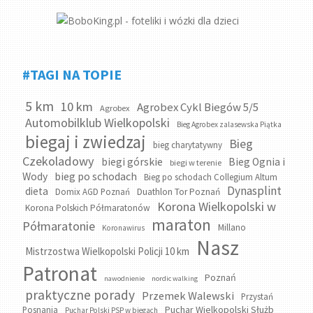
#TAGI NA TOPIE
5 km
10 km
Agrobex Cykl Biegów 5/5
Agrobex
Automobilklub Wielkopolski
Bieg Agrobex zalasewska Piątka
biegaj i zwiedzaj
Bieg
bieg charytatywny
Czekoladowy
biegi górskie
Bieg Ognia i
biegi w terenie
bieg po schodach
Wody
Bieg po schodach Collegium Altum
Dynasplint
dieta
Domix AGD Poznań
Duathlon Tor Poznań
Korona Wielkopolski w
Korona Polskich Półmaratonów
maraton
Półmaratonie
Millano
Koronawirus
Nasz
Mistrzostwa Wielkopolski Policji 10 km
Patronat
Poznań
nawodnienie
nordic walking
praktyczne porady
Przemek Walewski
Przystań
Puchar Wielkopolski Służb
Posnania
Puchar Polski PSP w biegach