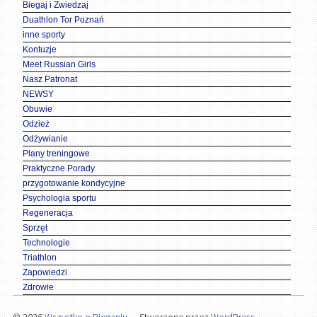
Biegaj i Zwiedzaj
Duathlon Tor Poznań
inne sporty
Kontuzje
Meet Russian Girls
Nasz Patronat
NEWSY
Obuwie
Odzież
Odżywianie
Plany treningowe
Praktyczne Porady
przygotowanie kondycyjne
Psychologia sportu
Regeneracja
Sprzęt
Technologie
Triathlon
Zapowiedzi
Zdrowie
© 2026
Wszystko o Bieganiu
— Stworzone przez
WordPress