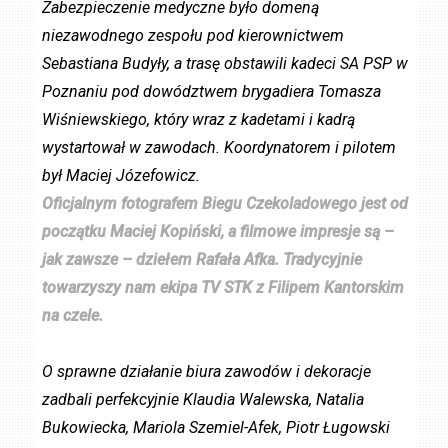
Zabezpieczenie medyczne było domeną
niezawodnego zespołu pod kierownictwem
Sebastiana Budyły, a trasę obstawili kadeci SA PSP w
Poznaniu pod dowództwem brygadiera Tomasza
Wiśniewskiego, który wraz z kadetami i kadrą
wystartował w zawodach. Koordynatorem i pilotem
był Maciej Józefowicz.
Oficjalnym fotografem Biegu Czekoladowego jest od
początku Maciej Kopiński, a filmowe impresje są –
jak zawsze – dziełem Rafała Afka. Tradycyjnie
towarzyszy nam ekipa TV STK z Filipem Kantorskim
na czele.
O sprawne działanie biura zawodów i dekoracje
zadbali perfekcyjnie Klaudia Walewska, Natalia
Bukowiecka, Mariola Szemiel-Afek, Piotr Ługowski