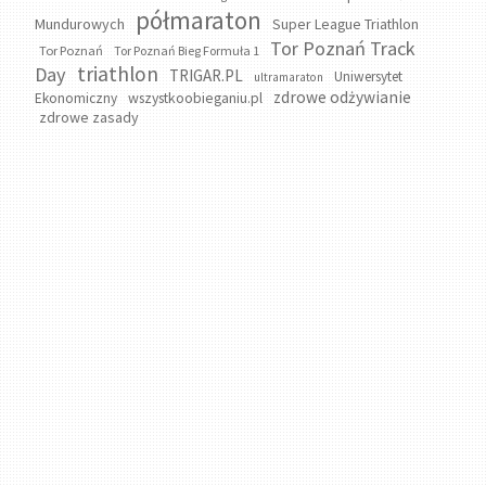
półmaraton
Mundurowych
Super League Triathlon
Tor Poznań Track
Tor Poznań
Tor Poznań Bieg Formuła 1
triathlon
Day
TRIGAR.PL
Uniwersytet
ultramaraton
zdrowe odżywianie
wszystkoobieganiu.pl
Ekonomiczny
zdrowe zasady