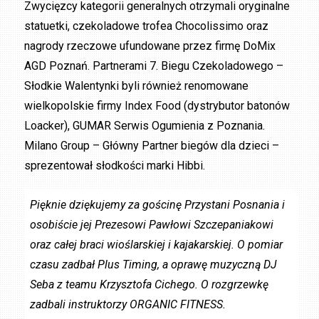
Zwycięzcy kategorii generalnych otrzymali oryginalne
statuetki, czekoladowe trofea Chocolissimo oraz
nagrody rzeczowe ufundowane przez firmę DoMix
AGD Poznań. Partnerami 7. Biegu Czekoladowego –
Słodkie Walentynki byli również renomowane
wielkopolskie firmy Index Food (dystrybutor batonów
Loacker), GUMAR Serwis Ogumienia z Poznania.
Milano Group – Główny Partner biegów dla dzieci –
sprezentował słodkości marki Hibbi.
Pięknie dziękujemy za gościnę Przystani Posnania i
osobiście jej Prezesowi Pawłowi Szczepaniakowi
oraz całej braci wioślarskiej i kajakarskiej. O pomiar
czasu zadbał Plus Timing, a oprawę muzyczną DJ
Seba z teamu Krzysztofa Cichego. O rozgrzewkę
zadbali instruktorzy ORGANIC FITNESS.