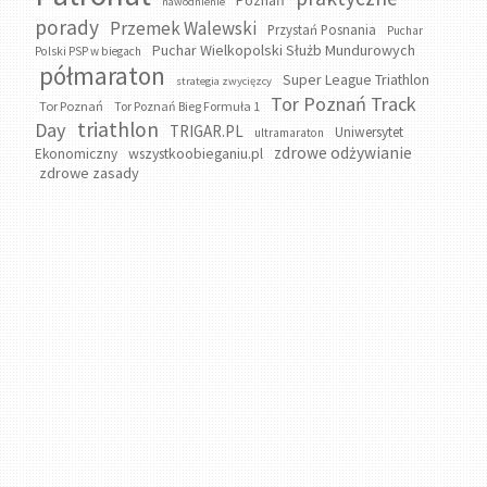
nawodnienie
porady
Przemek Walewski
Przystań Posnania
Puchar
Puchar Wielkopolski Służb Mundurowych
Polski PSP w biegach
półmaraton
Super League Triathlon
strategia zwycięzcy
Tor Poznań Track
Tor Poznań
Tor Poznań Bieg Formuła 1
triathlon
Day
TRIGAR.PL
Uniwersytet
ultramaraton
zdrowe odżywianie
wszystkoobieganiu.pl
Ekonomiczny
zdrowe zasady