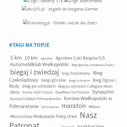
#TAGI NA TOPIE
5 km
10 km
Agrobex Cykl Biegów 5/5
Agrobex
Automobilklub Wielkopolski
Bieg Agrobex zalasewska Piątka
biegaj i zwiedzaj
Bieg
bieg charytatywny
Czekoladowy
biegi górskie
Bieg Ognia i
biegi w terenie
bieg po schodach
Wody
Bieg po schodach Collegium Altum
Dynasplint
dieta
Domix AGD Poznań
Duathlon Tor Poznań
Korona Wielkopolski w
Korona Polskich Półmaratonów
maraton
Półmaratonie
Millano
Koronawirus
Nasz
Mistrzostwa Wielkopolski Policji 10 km
Patronat
praktyczne
Poznań