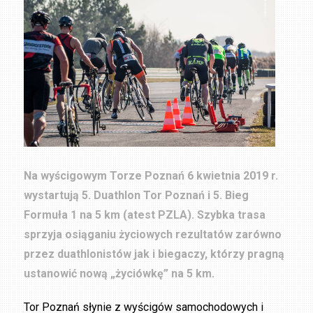
Na wyścigowym Torze Poznań 6 kwietnia 2019 r.
wystartują 5. Duathlon Tor Poznań i 5. Bieg
Formuła 1 na 5 km (atest PZLA). Szybka trasa
sprzyja osiąganiu życiowych rezultatów zarówno
przez duathlonistów jak i biegaczy, którzy pragną
ustanowić nową „życiówkę” na 5 km.
Tor Poznań słynie z wyścigów samochodowych i