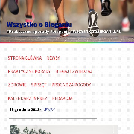
Wszystko o Bieganiu
#Praktyczne #porady #bieganie #WSZYSTKOOBIEGANIU.PL
STRONA GŁÓWNA
NEWSY
PRAKTYCZNE PORADY
BIEGAJ I ZWIEDZAJ
ZDROWIE
SPRZĘT
PROGNOZA POGODY
KALENDARZ IMPREZ
REDAKCJA
18 grudnia 2018 -
NEWSY