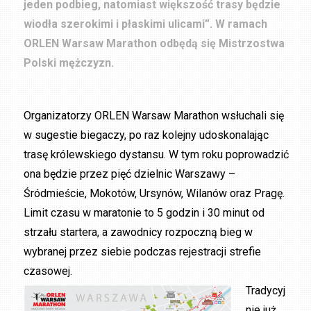
jeden podbieg, natomiast większość trasy będzie
wiodła szerokimi i płaskimi ulicami”. W ramach
ORLEN Warsaw Marathon odbędą się Mistrzostwa
Polski mężczyzn.
Organizatorzy ORLEN Warsaw Marathon wsłuchali się
w sugestie biegaczy, po raz kolejny udoskonalając
trasę królewskiego dystansu. W tym roku poprowadzić
ona będzie przez pięć dzielnic Warszawy –
Śródmieście, Mokotów, Ursynów, Wilanów oraz Pragę.
Limit czasu w maratonie to 5 godzin i 30 minut od
strzału startera, a zawodnicy rozpoczną bieg w
wybranej przez siebie podczas rejestracji strefie
czasowej.
Tradycyj
nie już