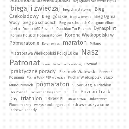
Automobilklub Wielkopolski
Bieg Agrobex zalasewska Piątka
biegaj i zwiedzaj
Bieg
bieg charytatywny
Czekoladowy
biegi górskie
Bieg Ognia i
biegi w terenie
bieg po schodach
Wody
Bieg po schodach Collegium Altum
Dynasplint
dieta
Domix AGD Poznań
Duathlon Tor Poznań
Korona Wielkopolski w
Korona Polskich Półmaratonów
maraton
Półmaratonie
Millano
Koronawirus
Nasz
Mistrzostwa Wielkopolski Policji 10 km
Patronat
Poznań
nawodnienie
nordic walking
praktyczne porady
Przemek Walewski
Przystań
Puchar Wielkopolski Służb
Posnania
Puchar Polski PSP w biegach
półmaraton
Mundurowych
Super League Triathlon
Tor Poznań Track
Tor Poznań
Tor Poznań Bieg Formuła 1
triathlon
Day
TRIGAR.PL
Uniwersytet
ultramaraton
zdrowe odżywianie
wszystkoobieganiu.pl
Ekonomiczny
zdrowe zasady