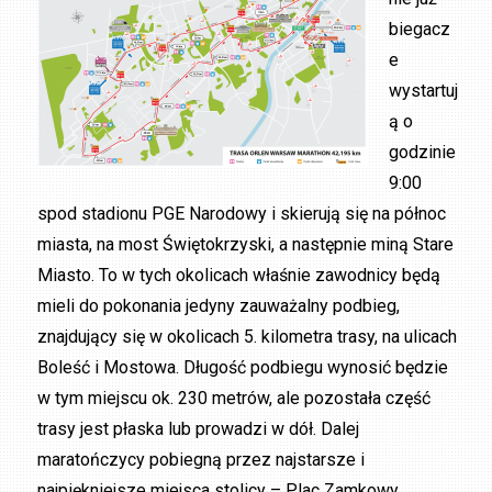
biegacz
e
wystartuj
ą o
godzinie
9:00
spod stadionu PGE Narodowy i skierują się na północ
miasta, na most Świętokrzyski, a następnie miną Stare
Miasto. To w tych okolicach właśnie zawodnicy będą
mieli do pokonania jedyny zauważalny podbieg,
znajdujący się w okolicach 5. kilometra trasy, na ulicach
Boleść i Mostowa.
Długość podbiegu wynosić będzie
w tym miejscu ok. 230 metrów, ale pozostała część
trasy jest płaska lub prowadzi w dół.
Dalej
maratończycy pobiegną przez najstarsze i
najpiękniejsze miejsca stolicy – Plac Zamkowy,