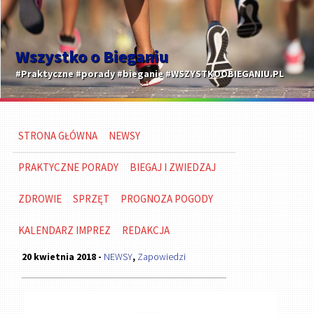
Wszystko o Bieganiu
#Praktyczne #porady #bieganie #WSZYSTKOOBIEGANIU.PL
STRONA GŁÓWNA
NEWSY
PRAKTYCZNE PORADY
BIEGAJ I ZWIEDZAJ
ZDROWIE
SPRZĘT
PROGNOZA POGODY
KALENDARZ IMPREZ
REDAKCJA
20 kwietnia 2018 -
NEWSY
,
Zapowiedzi