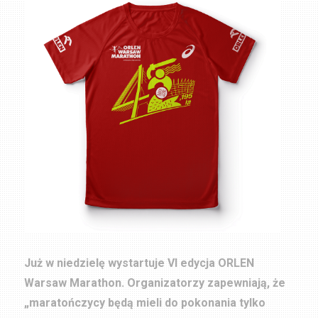
Już w niedzielę wystartuje VI edycja ORLEN
Warsaw Marathon. Organizatorzy zapewniają, że
„maratończycy będą mieli do pokonania tylko