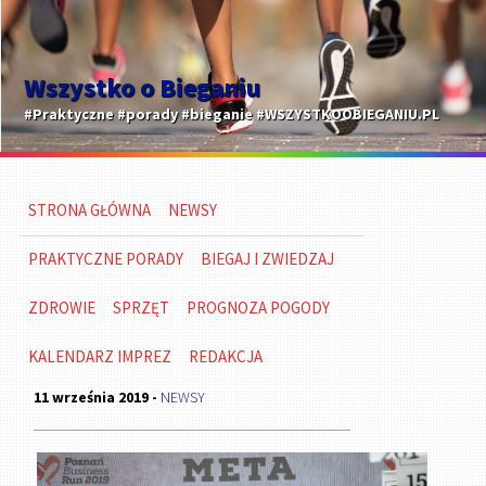
Wszystko o Bieganiu
#Praktyczne #porady #bieganie #WSZYSTKOOBIEGANIU.PL
STRONA GŁÓWNA
NEWSY
PRAKTYCZNE PORADY
BIEGAJ I ZWIEDZAJ
ZDROWIE
SPRZĘT
PROGNOZA POGODY
KALENDARZ IMPREZ
REDAKCJA
11 września 2019 -
NEWSY