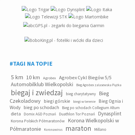
#TAGI NA TOPIE
5 km
10 km
Agrobex Cykl Biegów 5/5
Agrobex
Automobilklub Wielkopolski
Bieg Agrobex zalasewska Piątka
biegaj i zwiedzaj
Bieg
bieg charytatywny
Czekoladowy
biegi górskie
Bieg Ognia i
biegi w terenie
bieg po schodach
Wody
Bieg po schodach Collegium Altum
Dynasplint
dieta
Domix AGD Poznań
Duathlon Tor Poznań
Korona Wielkopolski w
Korona Polskich Półmaratonów
maraton
Półmaratonie
Millano
Koronawirus