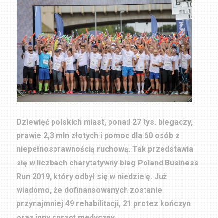
Dziewięć polskich miast, ponad 27 tys. biegaczy,
prawie 2,3 mln złotych i pomoc dla 60 osób z
niepełnosprawnością ruchową. Tak przedstawia
się w liczbach charytatywny bieg Poland Business
Run 2019, który odbył się w niedzielę. Już
wiadomo, że dofinansowanych zostanie
przynajmniej 49 rehabilitacji, 21 protez kończyn
oraz inny sprzęt medyczny.