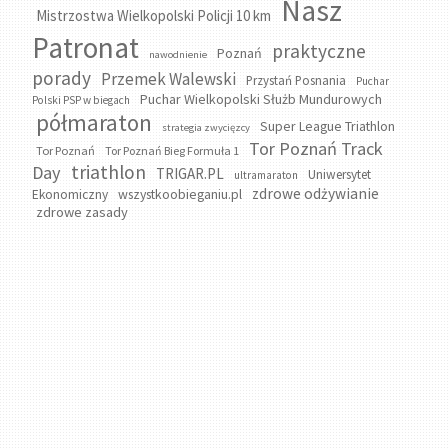
Nasz
Mistrzostwa Wielkopolski Policji 10 km
Patronat
praktyczne
Poznań
nawodnienie
porady
Przemek Walewski
Przystań Posnania
Puchar
Puchar Wielkopolski Służb Mundurowych
Polski PSP w biegach
półmaraton
Super League Triathlon
strategia zwycięzcy
Tor Poznań Track
Tor Poznań
Tor Poznań Bieg Formuła 1
triathlon
Day
TRIGAR.PL
Uniwersytet
ultramaraton
zdrowe odżywianie
wszystkoobieganiu.pl
Ekonomiczny
zdrowe zasady