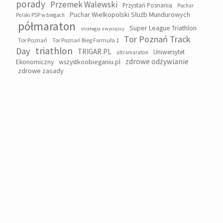
porady
Przemek Walewski
Przystań Posnania
Puchar
Puchar Wielkopolski Służb Mundurowych
Polski PSP w biegach
półmaraton
Super League Triathlon
strategia zwycięzcy
Tor Poznań Track
Tor Poznań
Tor Poznań Bieg Formuła 1
triathlon
Day
TRIGAR.PL
Uniwersytet
ultramaraton
zdrowe odżywianie
wszystkoobieganiu.pl
Ekonomiczny
zdrowe zasady