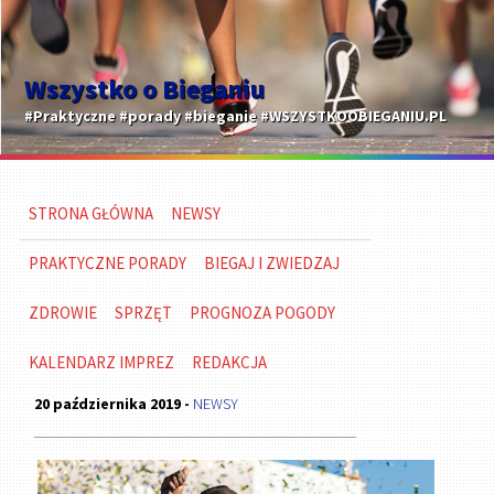
Wszystko o Bieganiu
#Praktyczne #porady #bieganie #WSZYSTKOOBIEGANIU.PL
STRONA GŁÓWNA
NEWSY
PRAKTYCZNE PORADY
BIEGAJ I ZWIEDZAJ
ZDROWIE
SPRZĘT
PROGNOZA POGODY
KALENDARZ IMPREZ
REDAKCJA
20 października 2019 -
NEWSY