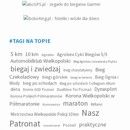
#TAGI NA TOPIE
5 km
10 km
Agrobex Cykl Biegów 5/5
Agrobex
Automobilklub Wielkopolski
Bieg Agrobex zalasewska Piątka
biegaj i zwiedzaj
Bieg
bieg charytatywny
Czekoladowy
biegi górskie
Bieg Ognia i
biegi w terenie
bieg po schodach
Wody
Bieg po schodach Collegium Altum
Dynasplint
dieta
Domix AGD Poznań
Duathlon Tor Poznań
Korona Wielkopolski w
Korona Polskich Półmaratonów
maraton
Półmaratonie
Millano
Koronawirus
Nasz
Mistrzostwa Wielkopolski Policji 10 km
Patronat
praktyczne
Poznań
nawodnienie