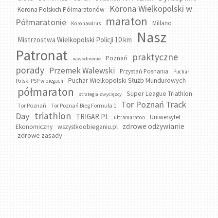
Korona Wielkopolski w
Korona Polskich Półmaratonów
maraton
Półmaratonie
Millano
Koronawirus
Nasz
Mistrzostwa Wielkopolski Policji 10 km
Patronat
praktyczne
Poznań
nawodnienie
porady
Przemek Walewski
Przystań Posnania
Puchar
Puchar Wielkopolski Służb Mundurowych
Polski PSP w biegach
półmaraton
Super League Triathlon
strategia zwycięzcy
Tor Poznań Track
Tor Poznań
Tor Poznań Bieg Formuła 1
triathlon
Day
TRIGAR.PL
Uniwersytet
ultramaraton
zdrowe odżywianie
wszystkoobieganiu.pl
Ekonomiczny
zdrowe zasady