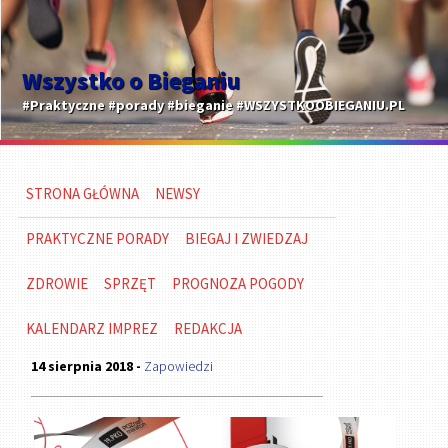
Wszystko o Bieganiu
#Praktyczne #porady #bieganie #WSZYSTKOOBIEGANIU.PL
STRONA GŁÓWNA
NEWSY
PRAKTYCZNE PORADY
BIEGAJ I ZWIEDZAJ
ZDROWIE
SPRZĘT
PROGNOZA POGODY
KALENDARZ IMPREZ
REDAKCJA
14 sierpnia 2018 -
Zapowiedzi