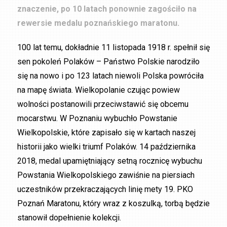
znaczenie, po 10 latach ponownie zagościło na
rewersie medalu poznańskiego maratonu.
100 lat temu, dokładnie 11 listopada 1918 r. spełnił się
sen pokoleń Polaków – Państwo Polskie narodziło
się na nowo i po 123 latach niewoli Polska powróciła
na mapę świata. Wielkopolanie czując powiew
wolności postanowili przeciwstawić się obcemu
mocarstwu. W Poznaniu wybuchło Powstanie
Wielkopolskie, które zapisało się w kartach naszej
historii jako wielki triumf Polaków. 14 października
2018, medal upamiętniający setną rocznicę wybuchu
Powstania Wielkopolskiego zawiśnie na piersiach
uczestników przekraczających linię mety 19. PKO
Poznań Maratonu, który wraz z koszulką, torbą będzie
stanowił dopełnienie kolekcji.