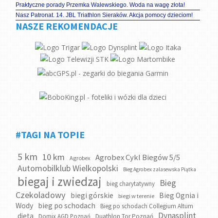
Praktyczne porady Przemka Walewskiego. Woda na wagę złota!
Nasz Patronat. 14. JBL Triathlon Sieraków. Akcja pomocy dzieciom!
NASZE REKOMENDACJE
#TAGI NA TOPIE
5 km
10 km
Agrobex Cykl Biegów 5/5
Agrobex
Automobilklub Wielkopolski
Bieg Agrobex zalasewska Piątka
biegaj i zwiedzaj
Bieg
bieg charytatywny
Czekoladowy
biegi górskie
Bieg Ognia i
biegi w terenie
bieg po schodach
Wody
Bieg po schodach Collegium Altum
Dynasplint
dieta
Domix AGD Poznań
Duathlon Tor Poznań