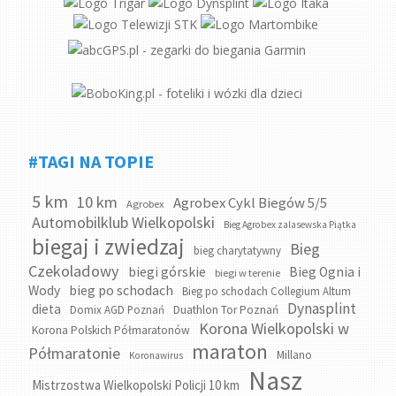
#TAGI NA TOPIE
5 km
10 km
Agrobex Cykl Biegów 5/5
Agrobex
Automobilklub Wielkopolski
Bieg Agrobex zalasewska Piątka
biegaj i zwiedzaj
Bieg
bieg charytatywny
Czekoladowy
biegi górskie
Bieg Ognia i
biegi w terenie
bieg po schodach
Wody
Bieg po schodach Collegium Altum
Dynasplint
dieta
Domix AGD Poznań
Duathlon Tor Poznań
Korona Wielkopolski w
Korona Polskich Półmaratonów
maraton
Półmaratonie
Millano
Koronawirus
Nasz
Mistrzostwa Wielkopolski Policji 10 km