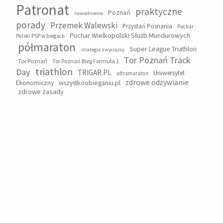
Patronat
praktyczne
Poznań
nawodnienie
porady
Przemek Walewski
Przystań Posnania
Puchar
Puchar Wielkopolski Służb Mundurowych
Polski PSP w biegach
półmaraton
Super League Triathlon
strategia zwycięzcy
Tor Poznań Track
Tor Poznań
Tor Poznań Bieg Formuła 1
triathlon
Day
TRIGAR.PL
Uniwersytet
ultramaraton
zdrowe odżywianie
wszystkoobieganiu.pl
Ekonomiczny
zdrowe zasady