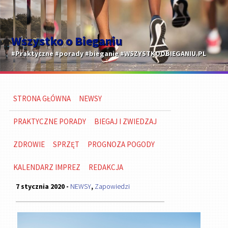
Wszystko o Bieganiu
#Praktyczne #porady #bieganie #WSZYSTKOOBIEGANIU.PL
STRONA GŁÓWNA
NEWSY
PRAKTYCZNE PORADY
BIEGAJ I ZWIEDZAJ
ZDROWIE
SPRZĘT
PROGNOZA POGODY
KALENDARZ IMPREZ
REDAKCJA
7 stycznia 2020 -
NEWSY
,
Zapowiedzi