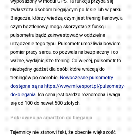
wyposażony w moduł GPS. Ta funkcja przyda się
zwłaszcza osobom biegającym po lesie lub w parku.
Biegacze, którzy wiedzą czym jest trening tlenowy, a
czym beztlenowy, mogą skorzystać z funkcji
pulsometru bądź zainwestować w oddzielne
urządzenie tego typu. Pulsometr umożliwia bowiem
pomiar pracy serca, co pozwala na bezpieczny i co
ważne, wydajniejsze trening. Co więcej, pulsometr to
niezbędny gadżet dla osób, które wracają do
treningów po chorobie.
Nowoczesne pulsometry
dostępne są na https://www.mikesport.pl/pulsometry-
do-biegania
. Ich cena jest bardzo różnorodna i waga
się od 100 do nawet 500 złotych.
Pokrowiec na smartfon do biegania
Tajemnicy nie stanowi fakt, że obecnie większość