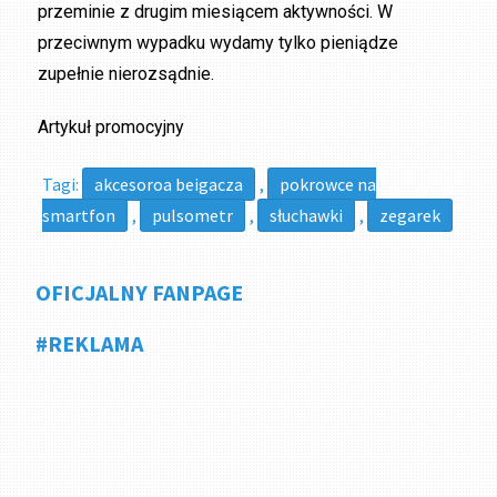
przeminie z drugim miesiącem aktywności. W
przeciwnym wypadku wydamy tylko pieniądze
zupełnie nierozsądnie.
Artykuł promocyjny
Tagi:
akcesoroa beigacza
,
pokrowce na
smartfon
,
pulsometr
,
słuchawki
,
zegarek
OFICJALNY FANPAGE
#REKLAMA