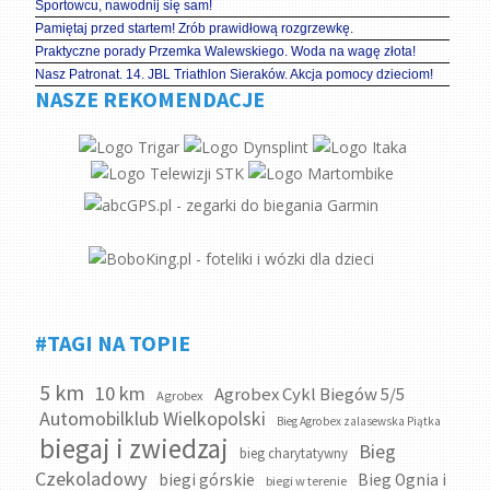
Sportowcu, nawodnij się sam!
Pamiętaj przed startem! Zrób prawidłową rozgrzewkę.
Praktyczne porady Przemka Walewskiego. Woda na wagę złota!
Nasz Patronat. 14. JBL Triathlon Sieraków. Akcja pomocy dzieciom!
NASZE REKOMENDACJE
#TAGI NA TOPIE
5 km
10 km
Agrobex Cykl Biegów 5/5
Agrobex
Automobilklub Wielkopolski
Bieg Agrobex zalasewska Piątka
biegaj i zwiedzaj
Bieg
bieg charytatywny
Czekoladowy
biegi górskie
Bieg Ognia i
biegi w terenie