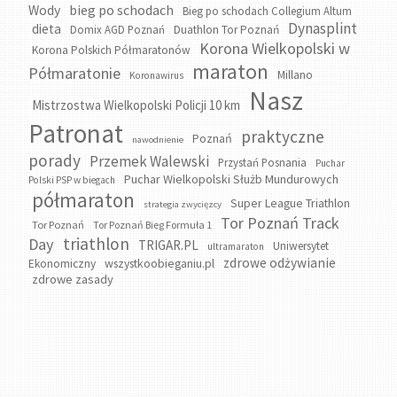
bieg po schodach
Wody
Bieg po schodach Collegium Altum
Dynasplint
dieta
Domix AGD Poznań
Duathlon Tor Poznań
Korona Wielkopolski w
Korona Polskich Półmaratonów
maraton
Półmaratonie
Millano
Koronawirus
Nasz
Mistrzostwa Wielkopolski Policji 10 km
Patronat
praktyczne
Poznań
nawodnienie
porady
Przemek Walewski
Przystań Posnania
Puchar
Puchar Wielkopolski Służb Mundurowych
Polski PSP w biegach
półmaraton
Super League Triathlon
strategia zwycięzcy
Tor Poznań Track
Tor Poznań
Tor Poznań Bieg Formuła 1
triathlon
Day
TRIGAR.PL
Uniwersytet
ultramaraton
zdrowe odżywianie
wszystkoobieganiu.pl
Ekonomiczny
zdrowe zasady