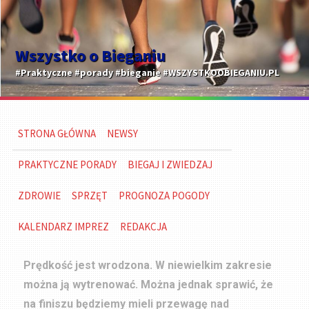
Wszystko o Bieganiu
#Praktyczne #porady #bieganie #WSZYSTKOOBIEGANIU.PL
STRONA GŁÓWNA
NEWSY
PRAKTYCZNE PORADY
BIEGAJ I ZWIEDZAJ
ZDROWIE
SPRZĘT
PROGNOZA POGODY
KALENDARZ IMPREZ
REDAKCJA
Prędkość jest wrodzona. W niewielkim zakresie
można ją wytrenować. Można jednak sprawić, że
na finiszu będziemy mieli przewagę nad