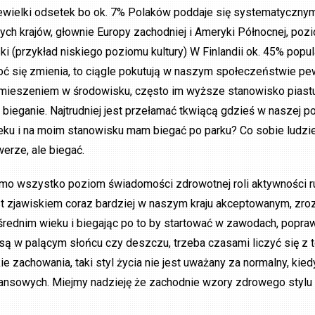
ewielki odsetek bo ok. 7% Polaków poddaje się systematyczn
nych krajów, głownie Europy zachodniej i Ameryki Północnej, poz
ski (przykład niskiego poziomu kultury) W Finlandii ok. 45% popul
oć się zmienia, to ciągle pokutują w naszym społeczeństwie pe
mieszeniem w środowisku, często im wyższe stanowisko piastuje
. bieganie. Najtrudniej jest przełamać tkwiącą gdzieś w naszej
eku i na moim stanowisku mam biegać po parku? Co sobie ludzie
werze, ale biegać.
mo wszystko poziom świadomości zdrowotnej roli aktywności ruch
st zjawiskiem coraz bardziej w naszym kraju akceptowanym, zroz
średnim wieku i biegając po to by startować w zawodach, popra
asą w palącym słońcu czy deszczu, trzeba czasami liczyć się z t
kie zachowania, taki styl życia nie jest uważany za normalny, k
nansowych. Miejmy nadzieję że zachodnie wzory zdrowego stylu 