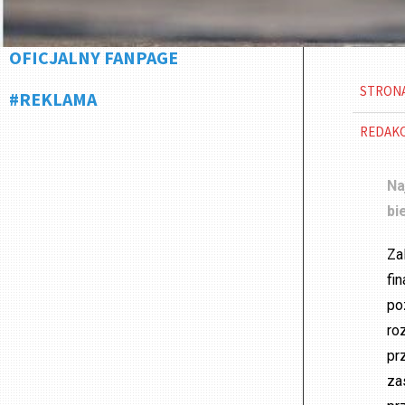
OFICJALNY FANPAGE
STRON
#REKLAMA
REDAK
Na
bi
Za
fi
po
ro
pr
za