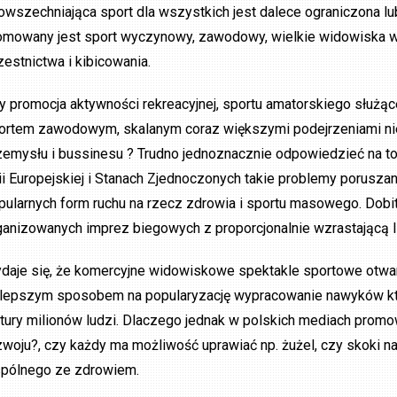
owszechniająca sport dla wszystkich jest dalece ograniczona lu
omowany jest sport wyczynowy, zawodowy, wielkie widowiska w 
zestnictwa i kibicowania.
y promocja aktywności rekreacyjnej, sportu amatorskiego służąc
ortem zawodowym, skalanym coraz większymi podejrzeniami nie
zemysłu i bussinesu ? Trudno jednoznacznie odpowiedzieć na to
ii Europejskiej i Stanach Zjednoczonych takie problemy poruszan
pularnych form ruchu na rzecz zdrowia i sportu masowego. Dobit
ganizowanych imprez biegowych z proporcjonalnie wzrastającą 
daje się, że komercyjne widowiskowe spektakle sportowe otwar
jlepszym sposobem na popularyzację wypracowanie nawyków które
ltury milionów ludzi. Dlaczego jednak w polskich mediach pro
zwoju?, czy każdy ma możliwość uprawiać np. żużel, czy skoki narc
pólnego ze zdrowiem.