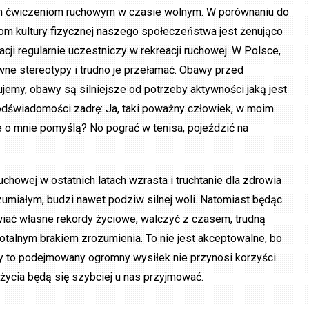
ym ćwiczeniom ruchowym w czasie wolnym. W porównaniu do
iom kultury fizycznej naszego społeczeństwa jest żenująco
acji regularnie uczestniczy w rekreacji ruchowej. W Polsce,
wne stereotypy i trudno je przełamać. Obawy przed
my, obawy są silniejsze od potrzeby aktywności jaką jest
 podświadomości zadrę: Ja, taki poważny człowiek, w moim
 o mnie pomyślą? No pograć w tenisa, pojeździć na
owej w ostatnich latach wzrasta i truchtanie dla zdrowia
umiałym, budzi nawet podziw silnej woli. Natomiast będąc
wiać własne rekordy życiowe, walczyć z czasem, trudną
otalnym brakiem zrozumienia. To nie jest akceptowalne, bo
iedy to podejmowany ogromny wysiłek nie przynosi korzyści
życia będą się szybciej u nas przyjmować.