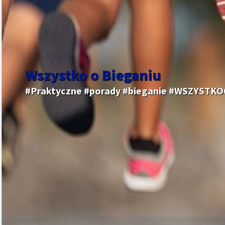
Wszystko o Bieganiu
#Praktyczne #porady #bieganie #WSZYSTK