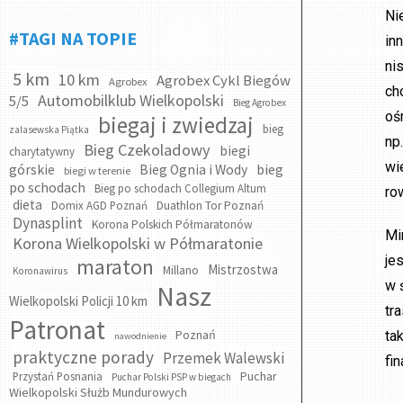
Ni
#TAGI NA TOPIE
in
ni
5 km
10 km
Agrobex Cykl Biegów
Agrobex
ch
Automobilklub Wielkopolski
5/5
Bieg Agrobex
oś
biegaj i zwiedzaj
bieg
zalasewska Piątka
np
Bieg Czekoladowy
biegi
charytatywny
wi
bieg
górskie
Bieg Ognia i Wody
biegi w terenie
po schodach
Bieg po schodach Collegium Altum
ro
dieta
Domix AGD Poznań
Duathlon Tor Poznań
Dynasplint
Korona Polskich Półmaratonów
Mi
Korona Wielkopolski w Półmaratonie
je
maraton
Mistrzostwa
Millano
Koronawirus
w 
Nasz
Wielkopolski Policji 10 km
tr
Patronat
Poznań
ta
nawodnienie
praktyczne porady
Przemek Walewski
fi
Puchar
Przystań Posnania
Puchar Polski PSP w biegach
Wielkopolski Służb Mundurowych