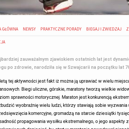
A GŁÓWNA
NEWSY
PRAKTYCZNE PORADY
BIEGAJ I ZWIEDZAJ
Z
CJA
jbardziej zauważalnym zjawiskiem ostatnich lat jest dynam
egu po zdrowie, narodziła się w Szwajcarii na początku lat 7
letą tej aktywności jest fakt iż można ją uprawiać w wielu mie
nansowych. Biegi uliczne, górskie, maratony tworzą wielkie wid
ziom sprawności motorycznej. Maraton jest konkurencją ekstrema
zbudzić wyobraźnię wielu ludzi, którzy stawiają sobie wyzwania
zedsięwzięcia komercyjne, gromadzą na starcie dziesiątki tysięcy
sadność propagowania wysiłku ekstremalnego, o jego aspekty z