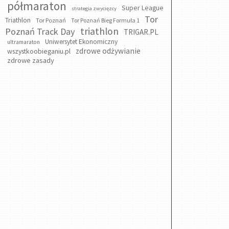
półmaraton
Super League
strategia zwycięzcy
Tor
Triathlon
Tor Poznań
Tor Poznań Bieg Formuła 1
triathlon
Poznań Track Day
TRIGAR.PL
Uniwersytet Ekonomiczny
ultramaraton
zdrowe odżywianie
wszystkoobieganiu.pl
zdrowe zasady