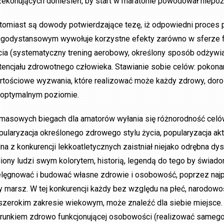
zekonujących doniesień, by start w maratonie powodował niepo
tomiast są dowody potwierdzające tezę, iż odpowiedni proces 
ugodystansowym wywołuje korzystne efekty zarówno w sferze fiz
cia (systematyczny trening aerobowy, określony sposób odżywia
tencjału zdrowotnego człowieka. Stawianie sobie celów: pokona
rtościowe wyzwania, które realizować może każdy zdrowy, doro
 optymalnym poziomie.
masowych biegach dla amatorów wyłania się różnorodność celów
pularyzacja określonego zdrowego stylu życia, popularyzacja akty
dna z konkurencji lekkoatletycznych zaistniał niejako odrębna d
liony ludzi swym kolorytem, historią, legendą do tego by świad
elęgnować i budować własne zdrowie i osobowość, poprzez najpr
y marsz. W tej konkurencji każdy bez względu na płeć, narodowo
szerokim zakresie wiekowym, może znaleźć dla siebie miejsce. 
runkiem zdrowo funkcjonującej osobowości (realizować samego 