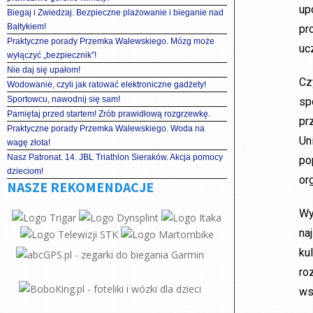
up
Biegaj i Zwiedzaj. Bezpieczne plażowanie i bieganie nad
Bałtykiem!
pr
Praktyczne porady Przemka Walewskiego. Mózg może
uc
wyłączyć „bezpiecznik”!
Nie daj się upałom!
Cz
Wodowanie, czyli jak ratować elektroniczne gadżety!
Sportowcu, nawodnij się sam!
sp
Pamiętaj przed startem! Zrób prawidłową rozgrzewkę.
pr
Praktyczne porady Przemka Walewskiego. Woda na
Un
wagę złota!
Nasz Patronat. 14. JBL Triathlon Sieraków. Akcja pomocy
po
dzieciom!
or
NASZE REKOMENDACJE
Wy
na
ku
ro
ws