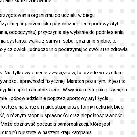
żądane skutki zdrowotne.
przygotowania organizmu do udziału w biegu
ycznej organizmu jak i psychicznej. Ten sportowy styl
nia, odpoczynku) przyczynia się wybitnie do podniesienia
nia dystansu, walka z samym sobą, poznanie siebie, to
sły człowiek, jednocześnie podtrzymując swój stan zdrowia
. Nie tylko wyłonienie zwycięzców, to przede wszystkim
wności, sprawności fizycznej. Maraton poza tym, iż jest to
yscyplina sportu amatorskiego. W wysokim stopniu przyciąga
omie i odpowiedzialnie poprzez sportowy styl życia
ostsze najtańsze i najdostępniejsze formy ruchu jak bieg
ść, o różnym stopniu sprawności oraz niepełnosprawności,
Może doznawać poczucia samorealizacji, które jest
siebie) Niestety w naszym kraju kampania