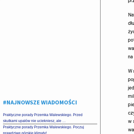
pr
Na
dł
ży
po
wa
na
W 
po
je
mi
#NAJNOWSZE WIADOMOŚCI
pi
cz
Praktyczne porady Przemka Walewskiego. Przed
w 
skutkami upałów nie uciekniesz, ale …
Praktyczne porady Przemka Walewskiego. Poczuj
wa
prawdziwe górskie klimaty!