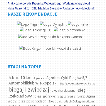
Praktyczne porady Przemka Walewskiego. Woda na wagę złota!
Nasz Patronat. 14. JBL Triathlon Sieraków. Akcja pomocy dzieciom!
NASZE REKOMENDACJE
#TAGI NA TOPIE
5 km
10 km
Agrobex Cykl Biegów 5/5
Agrobex
Automobilklub Wielkopolski
Bieg Agrobex zalasewska Piątka
biegaj i zwiedzaj
Bieg
bieg charytatywny
Czekoladowy
biegi górskie
Bieg Ognia i
biegi w terenie
bieg po schodach
Wody
Bieg po schodach Collegium Altum