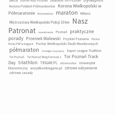
Dynasplint
dieta
Domix AGD Poznań
Duathlon Tor Poznań
Korona Wielkopolski w
Korona Polskich Półmaratonów
maraton
Półmaratonie
Millano
Koronawirus
Nasz
Mistrzostwa Wielkopolski Policji 10 km
Patronat
praktyczne
Poznań
nawodnienie
porady
Przemek Walewski
Przystań Posnania
Puchar
Puchar Wielkopolski Służb Mundurowych
Polski PSP w biegach
półmaraton
Super League Triathlon
strategia zwycięzcy
Tor Poznań Track
Tor Poznań
Tor Poznań Bieg Formuła 1
triathlon
Day
TRIGAR.PL
Uniwersytet
ultramaraton
zdrowe odżywianie
wszystkoobieganiu.pl
Ekonomiczny
zdrowe zasady