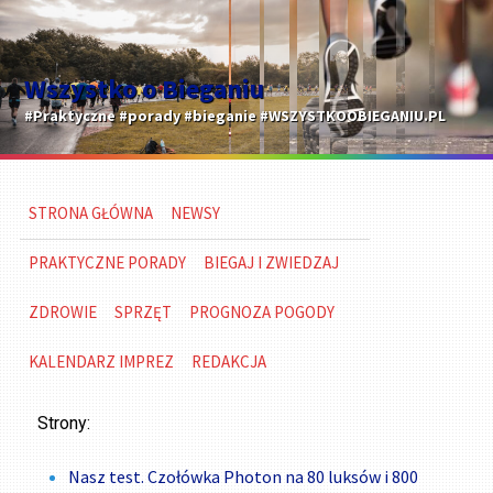
Wszystko o Bieganiu
#Praktyczne #porady #bieganie #WSZYSTKOOBIEGANIU.PL
STRONA GŁÓWNA
NEWSY
PRAKTYCZNE PORADY
BIEGAJ I ZWIEDZAJ
ZDROWIE
SPRZĘT
PROGNOZA POGODY
KALENDARZ IMPREZ
REDAKCJA
Strony:
Nasz test. Czołówka Photon na 80 luksów i 800