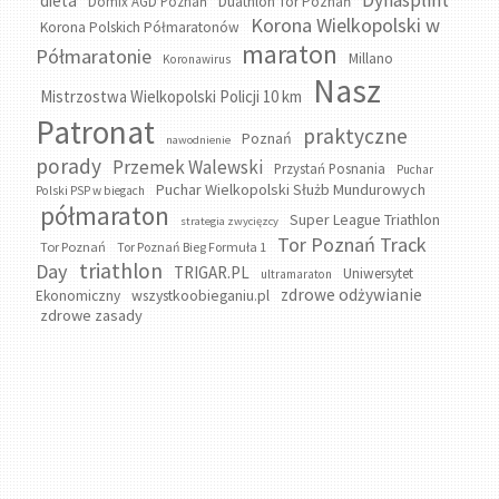
Dynasplint
dieta
Domix AGD Poznań
Duathlon Tor Poznań
Korona Wielkopolski w
Korona Polskich Półmaratonów
maraton
Półmaratonie
Millano
Koronawirus
Nasz
Mistrzostwa Wielkopolski Policji 10 km
Patronat
praktyczne
Poznań
nawodnienie
porady
Przemek Walewski
Przystań Posnania
Puchar
Puchar Wielkopolski Służb Mundurowych
Polski PSP w biegach
półmaraton
Super League Triathlon
strategia zwycięzcy
Tor Poznań Track
Tor Poznań
Tor Poznań Bieg Formuła 1
triathlon
Day
TRIGAR.PL
Uniwersytet
ultramaraton
zdrowe odżywianie
wszystkoobieganiu.pl
Ekonomiczny
zdrowe zasady