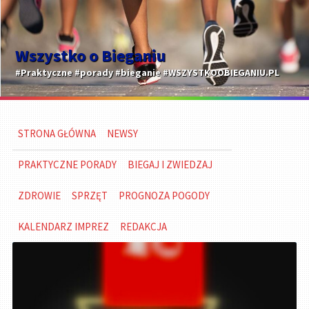
Wszystko o Bieganiu
#Praktyczne #porady #bieganie #WSZYSTKOOBIEGANIU.PL
STRONA GŁÓWNA
NEWSY
PRAKTYCZNE PORADY
BIEGAJ I ZWIEDZAJ
ZDROWIE
SPRZĘT
PROGNOZA POGODY
KALENDARZ IMPREZ
REDAKCJA