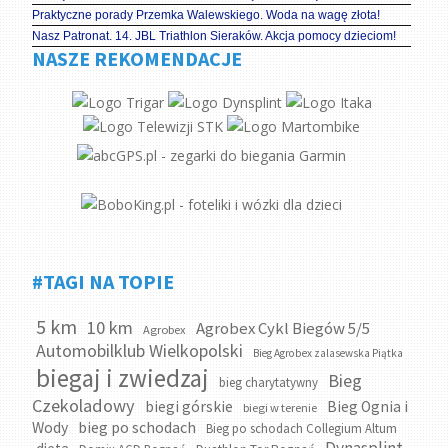
Praktyczne porady Przemka Walewskiego. Woda na wagę złota!
Nasz Patronat. 14. JBL Triathlon Sieraków. Akcja pomocy dzieciom!
NASZE REKOMENDACJE
#TAGI NA TOPIE
5 km
10 km
Agrobex Cykl Biegów 5/5
Agrobex
Automobilklub Wielkopolski
Bieg Agrobex zalasewska Piątka
biegaj i zwiedzaj
Bieg
bieg charytatywny
Czekoladowy
biegi górskie
Bieg Ognia i
biegi w terenie
bieg po schodach
Wody
Bieg po schodach Collegium Altum