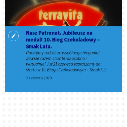
Nasz Patronat. Jubileusz na
medal! 10. Bieg Czekoladowy –
Smak Lata.
Poczujmy radość ze wspólnego biegania!
Zawsze razem choć teraz osobno i
wirtualnie! Już 21 czerwca zapraszamy do
startu w 10. Biegu Czekoladowym – Smak [...]
2 czerwca 2020