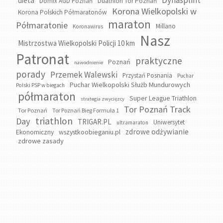
Dynasplint
dieta
Domix AGD Poznań
Duathlon Tor Poznań
Korona Wielkopolski w
Korona Polskich Półmaratonów
maraton
Półmaratonie
Millano
Koronawirus
Nasz
Mistrzostwa Wielkopolski Policji 10 km
Patronat
praktyczne
Poznań
nawodnienie
porady
Przemek Walewski
Przystań Posnania
Puchar
Puchar Wielkopolski Służb Mundurowych
Polski PSP w biegach
półmaraton
Super League Triathlon
strategia zwycięzcy
Tor Poznań Track
Tor Poznań
Tor Poznań Bieg Formuła 1
triathlon
Day
TRIGAR.PL
Uniwersytet
ultramaraton
zdrowe odżywianie
wszystkoobieganiu.pl
Ekonomiczny
zdrowe zasady