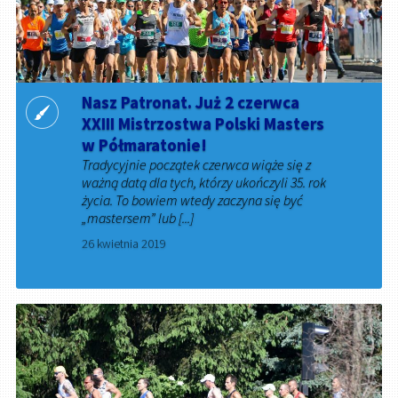
Nasz Patronat. Już 2 czerwca
XXIII Mistrzostwa Polski Masters
w Półmaratonie!
Tradycyjnie początek czerwca wiąże się z
ważną datą dla tych, którzy ukończyli 35. rok
życia. To bowiem wtedy zaczyna się być
„mastersem” lub [...]
26 kwietnia 2019