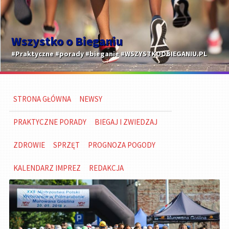
Wszystko o Bieganiu
#Praktyczne #porady #bieganie #WSZYSTKOOBIEGANIU.PL
STRONA GŁÓWNA
NEWSY
PRAKTYCZNE PORADY
BIEGAJ I ZWIEDZAJ
ZDROWIE
SPRZĘT
PROGNOZA POGODY
KALENDARZ IMPREZ
REDAKCJA