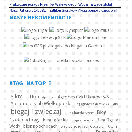
Praktyczne porady Przemka Walewskiego. Woda na wagę złota!
Nasz Patronat. 14. JBL Triathlon Sieraków. Akcja pomocy dzieciom!
NASZE REKOMENDACJE
#TAGI NA TOPIE
5 km
10 km
Agrobex Cykl Biegów 5/5
Agrobex
Automobilklub Wielkopolski
Bieg Agrobex zalasewska Piątka
biegaj i zwiedzaj
Bieg
bieg charytatywny
Czekoladowy
biegi górskie
Bieg Ognia i
biegi w terenie
bieg po schodach
Wody
Bieg po schodach Collegium Altum