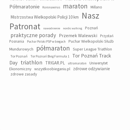
maraton
Półmaratonie
Millano
Koronawirus
Nasz
Mistrzostwa Wielkopolski Policji 10 km
Patronat
Poznań
nawodnienie
nordic walking
praktyczne porady
Przemek Walewski
Przystań
Puchar Wielkopolski Służb
Posnania
Puchar Polski PSP w biegach
półmaraton
Mundurowych
Super League Triathlon
Tor Poznań Track
Tor Poznań
Tor Poznań Bieg Formuła 1
triathlon
Day
TRIGAR.PL
Uniwersytet
ultramaraton
zdrowe odżywianie
wszystkoobieganiu.pl
Ekonomiczny
zdrowe zasady