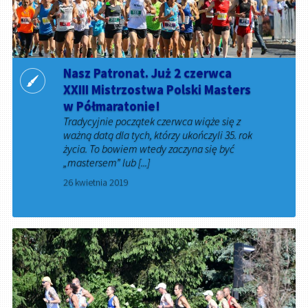
Nasz Patronat. Już 2 czerwca
XXIII Mistrzostwa Polski Masters
w Półmaratonie!
Tradycyjnie początek czerwca wiąże się z
ważną datą dla tych, którzy ukończyli 35. rok
życia. To bowiem wtedy zaczyna się być
„mastersem” lub [...]
26 kwietnia 2019