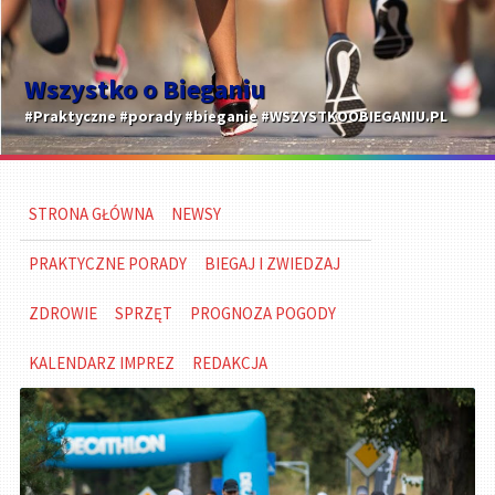
Wszystko o Bieganiu
#Praktyczne #porady #bieganie #WSZYSTKOOBIEGANIU.PL
STRONA GŁÓWNA
NEWSY
PRAKTYCZNE PORADY
BIEGAJ I ZWIEDZAJ
ZDROWIE
SPRZĘT
PROGNOZA POGODY
KALENDARZ IMPREZ
REDAKCJA