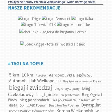
Praktyczne porady Przemka Walewskiego. Woda na wagę złota!
NASZE REKOMENDACJE
#TAGI NA TOPIE
5 km
10 km
Agrobex Cykl Biegów 5/5
Agrobex
Automobilklub Wielkopolski
Bieg Agrobex zalasewska Piątka
biegaj i zwiedzaj
Bieg
bieg charytatywny
Czekoladowy
biegi górskie
Bieg Ognia i
biegi w terenie
bieg po schodach
Wody
Bieg po schodach Collegium Altum
Dynasplint
dieta
Domix AGD Poznań
Duathlon Tor Poznań
Korona Wielkopolski w
Korona Polskich Półmaratonów