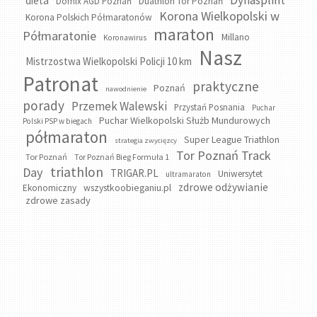
Dynasplint
dieta
Domix AGD Poznań
Duathlon Tor Poznań
Korona Wielkopolski w
Korona Polskich Półmaratonów
maraton
Półmaratonie
Millano
Koronawirus
Nasz
Mistrzostwa Wielkopolski Policji 10 km
Patronat
praktyczne
Poznań
nawodnienie
porady
Przemek Walewski
Przystań Posnania
Puchar
Puchar Wielkopolski Służb Mundurowych
Polski PSP w biegach
półmaraton
Super League Triathlon
strategia zwycięzcy
Tor Poznań Track
Tor Poznań
Tor Poznań Bieg Formuła 1
triathlon
Day
TRIGAR.PL
Uniwersytet
ultramaraton
zdrowe odżywianie
wszystkoobieganiu.pl
Ekonomiczny
zdrowe zasady