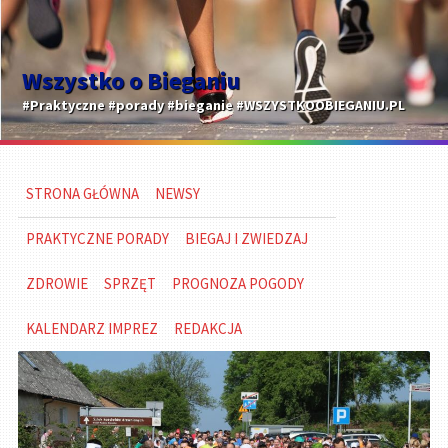
Wszystko o Bieganiu
#Praktyczne #porady #bieganie #WSZYSTKOOBIEGANIU.PL
STRONA GŁÓWNA
NEWSY
PRAKTYCZNE PORADY
BIEGAJ I ZWIEDZAJ
ZDROWIE
SPRZĘT
PROGNOZA POGODY
KALENDARZ IMPREZ
REDAKCJA