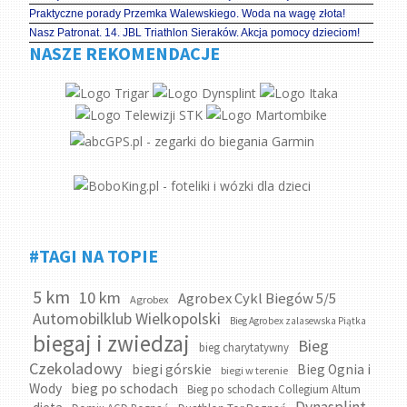
Praktyczne porady Przemka Walewskiego. Woda na wagę złota!
Nasz Patronat. 14. JBL Triathlon Sieraków. Akcja pomocy dzieciom!
NASZE REKOMENDACJE
#TAGI NA TOPIE
5 km
10 km
Agrobex Cykl Biegów 5/5
Agrobex
Automobilklub Wielkopolski
Bieg Agrobex zalasewska Piątka
biegaj i zwiedzaj
Bieg
bieg charytatywny
Czekoladowy
biegi górskie
Bieg Ognia i
biegi w terenie
bieg po schodach
Wody
Bieg po schodach Collegium Altum