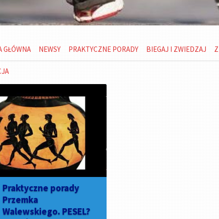
A GŁÓWNA
NEWSY
PRAKTYCZNE PORADY
BIEGAJ I ZWIEDZAJ
Z
CJA
Praktyczne porady
Przemka
Walewskiego. PESEL?