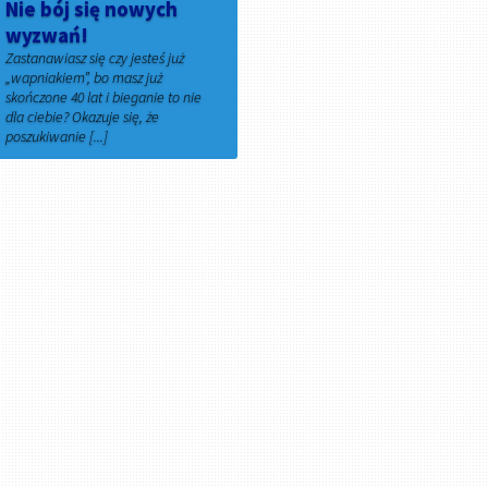
Nie bój się nowych
wyzwań!
Zastanawiasz się czy jesteś już
„wapniakiem”, bo masz już
skończone 40 lat i bieganie to nie
dla ciebie? Okazuje się, że
poszukiwanie [...]
20 grudnia 2025