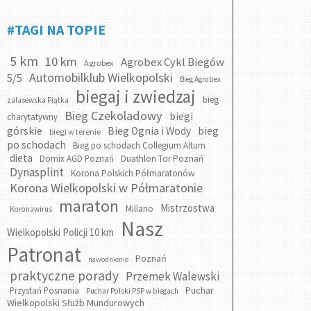
#TAGI NA TOPIE
5 km
10 km
Agrobex Cykl Biegów
Agrobex
Automobilklub Wielkopolski
5/5
Bieg Agrobex
biegaj i zwiedzaj
bieg
zalasewska Piątka
Bieg Czekoladowy
biegi
charytatywny
bieg
górskie
Bieg Ognia i Wody
biegi w terenie
po schodach
Bieg po schodach Collegium Altum
dieta
Domix AGD Poznań
Duathlon Tor Poznań
Dynasplint
Korona Polskich Półmaratonów
Korona Wielkopolski w Półmaratonie
maraton
Mistrzostwa
Millano
Koronawirus
Nasz
Wielkopolski Policji 10 km
Patronat
Poznań
nawodnienie
praktyczne porady
Przemek Walewski
Puchar
Przystań Posnania
Puchar Polski PSP w biegach
Wielkopolski Służb Mundurowych