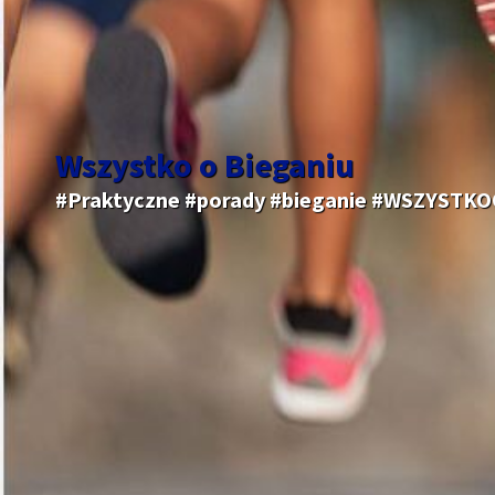
Wszystko o Bieganiu
#Praktyczne #porady #bieganie #WSZYSTK