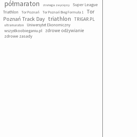
półmaraton
Super League
strategia zwycięzcy
Tor
Triathlon
Tor Poznań
Tor Poznań Bieg Formuła 1
triathlon
Poznań Track Day
TRIGAR.PL
Uniwersytet Ekonomiczny
ultramaraton
zdrowe odżywianie
wszystkoobieganiu.pl
zdrowe zasady