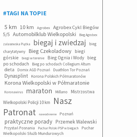
#TAGI NA TOPIE
5 km
10 km
Agrobex Cykl Biegów
Agrobex
Automobilklub Wielkopolski
5/5
Bieg Agrobex
biegaj i zwiedzaj
bieg
zalasewska Piątka
Bieg Czekoladowy
biegi
charytatywny
bieg
górskie
Bieg Ognia i Wody
biegi w terenie
po schodach
Bieg po schodach Collegium Altum
dieta
Domix AGD Poznań
Duathlon Tor Poznań
Dynasplint
Korona Polskich Półmaratonów
Korona Wielkopolski w Półmaratonie
maraton
Mistrzostwa
Millano
Koronawirus
Nasz
Wielkopolski Policji 10 km
Patronat
Poznań
nawodnienie
praktyczne porady
Przemek Walewski
Puchar
Przystań Posnania
Puchar Polski PSP w biegach
Wielkopolski Służb Mundurowych