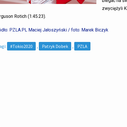
biegać na ś
zwyciężyli K
rguson Rotich (1:45.23).
ódło: PZLA.PL Maciej Jałoszyński / foto: Marek Biczyk
agi:
#Tokio2020
,
Patryk Dobek
,
PZLA