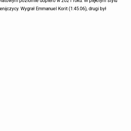
wiatowym poziomie dopiero w 2021 roku. W pięknym stylu
enijczycy. Wygrał Emmanuel Korit (1:45.06), drugi był