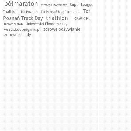
półmaraton
Super League
strategia zwycięzcy
Tor
Triathlon
Tor Poznań
Tor Poznań Bieg Formuła 1
triathlon
Poznań Track Day
TRIGAR.PL
Uniwersytet Ekonomiczny
ultramaraton
zdrowe odżywianie
wszystkoobieganiu.pl
zdrowe zasady