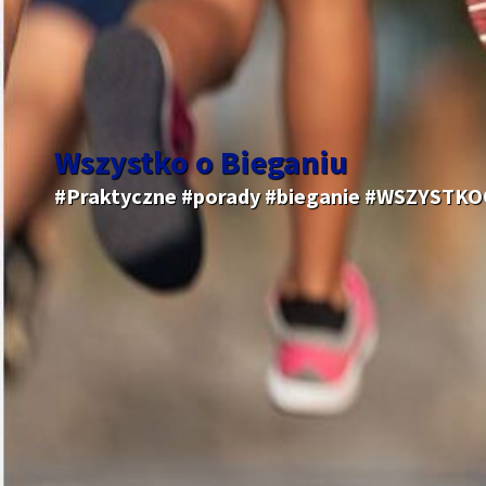
Wszystko o Bieganiu
#Praktyczne #porady #bieganie #WSZYSTK