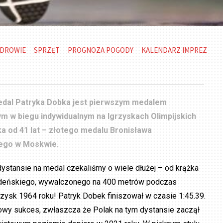
DROWIE
SPRZĘT
PROGNOZA POGODY
KALENDARZ IMPREZ
dal Patryka Dobka jest pierwszym medalem
m w biegu indywidualnym na Igrzyskach Olimpijskich
a od 41 lat – złotego medalu Bronisława
ego w Moskwie.
ystansie na medal czekaliśmy o wiele dłużej – od krążka
deńskiego, wywalczonego na 400 metrów podczas
grzysk 1964 roku! Patryk Dobek finiszował w czasie 1:45.39.
iowy sukces, zwłaszcza że Polak na tym dystansie zaczął