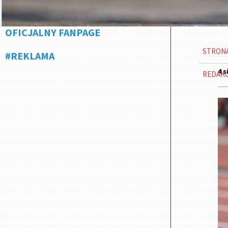
OFICJALNY FANPAGE
STRON
#REKLAMA
4 s
REDAK