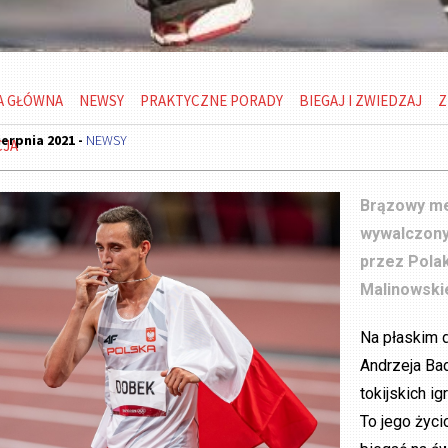
A GŁÓWNA
NEWSY
PRAKTYCZNE PORADY
BIEGAJ I ZWIEDZAJ
Z
ierpnia 2021 -
NEWSY
CJA
Brązowy me
wywalczony
przez Polak
Malinowski
Na płaskim d
Andrzeja Ba
tokijskich i
To jego życ