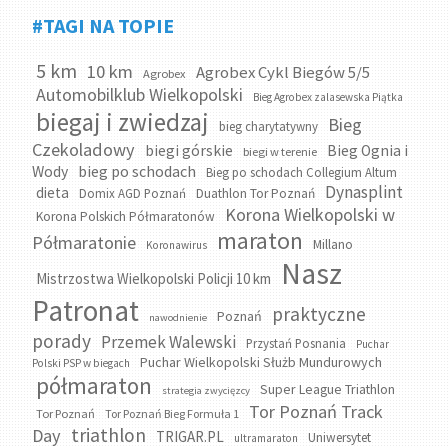
#TAGI NA TOPIE
5 km
10 km
Agrobex Cykl Biegów 5/5
Agrobex
Automobilklub Wielkopolski
Bieg Agrobex zalasewska Piątka
biegaj i zwiedzaj
Bieg
bieg charytatywny
Czekoladowy
biegi górskie
Bieg Ognia i
biegi w terenie
bieg po schodach
Wody
Bieg po schodach Collegium Altum
Dynasplint
dieta
Domix AGD Poznań
Duathlon Tor Poznań
Korona Wielkopolski w
Korona Polskich Półmaratonów
maraton
Półmaratonie
Millano
Koronawirus
Nasz
Mistrzostwa Wielkopolski Policji 10 km
Patronat
praktyczne
Poznań
nawodnienie
porady
Przemek Walewski
Przystań Posnania
Puchar
Puchar Wielkopolski Służb Mundurowych
Polski PSP w biegach
półmaraton
Super League Triathlon
strategia zwycięzcy
Tor Poznań Track
Tor Poznań
Tor Poznań Bieg Formuła 1
triathlon
Day
TRIGAR.PL
Uniwersytet
ultramaraton