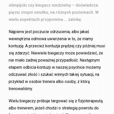
olimpijski czy biegacz niedzielny – doświadcza
pięciu stopni smutku, na różnych poziomach. W
wielu aspektach przypomina … żałobę.
Najpierw jest poczucie odrzucenia, albo jakaś
wewnętrzna odmowa uwierzenia w to, że mamy
kontuzję. A przecież kontuzja prędzej czy później musi
się zdarzyć. Niewiele biegaczy może powiedzieć, że
nie miało żadnej poważnej przypadłość. Następnym
etapem odbicia kontuzji w naszej psychice możemy
odczuwać złość i szukać winnych takiej sytuacji, na
przykład w osobie trenera albo osoby, z którą
trenowaliśmy.
Wielu biegaczy próbuje targować się z fizjoterapeutą
albo trenerem, jeżeli chodzi o strategię powrotu do