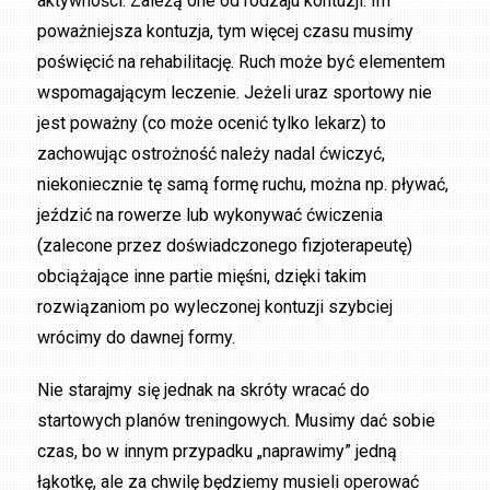
aktywności. Zależą one od rodzaju kontuzji. Im
poważniejsza kontuzja, tym więcej czasu musimy
poświęcić na rehabilitację. Ruch może być elementem
wspomagającym leczenie. Jeżeli uraz sportowy nie
jest poważny (co może ocenić tylko lekarz) to
zachowując ostrożność należy nadal ćwiczyć,
niekoniecznie tę samą formę ruchu, można np. pływać,
jeździć na rowerze lub wykonywać ćwiczenia
(zalecone przez doświadczonego fizjoterapeutę)
obciążające inne partie mięśni, dzięki takim
rozwiązaniom po wyleczonej kontuzji szybciej
wrócimy do dawnej formy.
Nie starajmy się jednak na skróty wracać do
startowych planów treningowych. Musimy dać sobie
czas, bo w innym przypadku „naprawimy” jedną
łąkotkę, ale za chwilę będziemy musieli operować