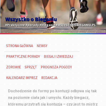
Wszystko o Bieganiu
#Praktyczne #porady #bieganie #WSZYSTKOOBIEGANIU.PL
STRONA GŁÓWNA
NEWSY
PRAKTYCZNE PORADY
BIEGAJ I ZWIEDZAJ
ZDROWIE
SPRZĘT
PROGNOZA POGODY
KALENDARZ IMPREZ
REDAKCJA
Dochodzenie do formy po kontuzji odbywa się tak
na poziomie ciała jak i umysłu. Każdy biegacz,
któremu przytrafi się kontuzja – czy jest to mistrz