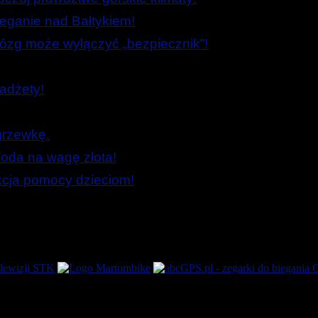
ieganie nad Bałtykiem!
zg może wyłączyć „bezpiecznik”!
adżety!
grzewkę.
oda na wagę złota!
Akcja pomocy dzieciom!