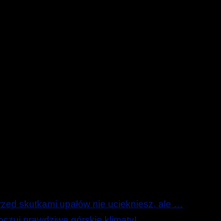
ed skutkami upałów nie uciekniesz, ale …
zuj prawdziwe górskie klimaty!