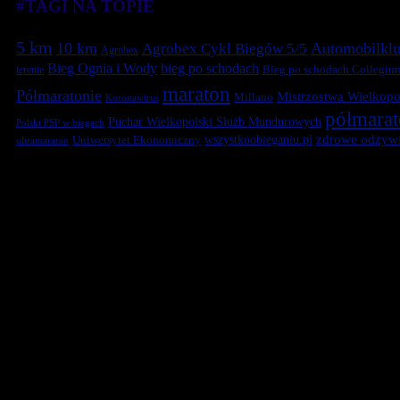
#TAGI NA TOPIE
5 km
10 km
Automobilklu
Agrobex Cykl Biegów 5/5
Agrobex
Bieg Ognia i Wody
bieg po schodach
terenie
Bieg po schodach Collegiu
maraton
Półmaratonie
Mistrzostwa Wielkopol
Millano
Koronawirus
półmara
Puchar Wielkopolski Służb Mundurowych
Polski PSP w biegach
zdrowe odżywi
Uniwersytet Ekonomiczny
wszystkoobieganiu.pl
ultramaraton