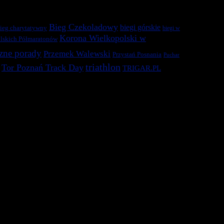
Bieg Czekoladowy
biegi górskie
ieg charytatywny
biegi w
Korona Wielkopolski w
lskich Półmaratonów
zne porady
Przemek Walewski
Przystań Posnania
Puchar
triathlon
Tor Poznań Track Day
TRIGAR.PL