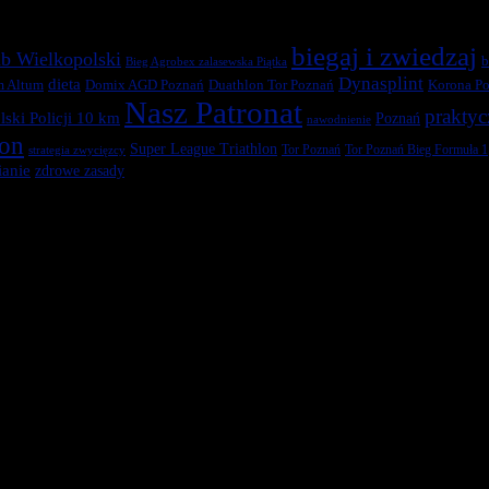
biegaj i zwiedzaj
b Wielkopolski
b
Bieg Agrobex zalasewska Piątka
Dynasplint
dieta
Duathlon Tor Poznań
Korona Po
m Altum
Domix AGD Poznań
Nasz Patronat
praktyc
ski Policji 10 km
Poznań
nawodnienie
ton
Super League Triathlon
Tor Poznań
Tor Poznań Bieg Formuła 1
strategia zwycięzcy
anie
zdrowe zasady