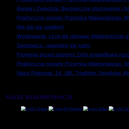
Biegaj i Zwiedzaj. Bezpieczne plażowanie i b
Praktyczne porady Przemka Walewskiego. Mó
Nie daj się upałom!
Wodowanie, czyli jak ratować elektroniczne g
Sportowcu, nawodnij się sam!
Pamiętaj przed startem! Zrób prawidłową roz
Praktyczne porady Przemka Walewskiego. W
Nasz Patronat. 14. JBL Triathlon Sieraków. 
NASZE REKOMENDACJE