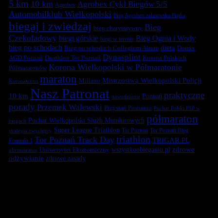
5 km
10 km
Agrobex Cykl Biegów 5/5
Agrobex
Automobilklub Wielkopolski
Bieg Agrobex zalasewska Piątka
biegaj i zwiedzaj
Bieg
bieg charytatywny
Czekoladowy
biegi górskie
Bieg Ognia i Wody
biegi w terenie
bieg po schodach
dieta
Bieg po schodach Collegium Altum
Domix
Dynasplint
Duathlon Tor Poznań
Korona Polskich
AGD Poznań
Korona Wielkopolski w Półmaratonie
Półmaratonów
maraton
Mistrzostwa Wielkopolski Policji
Millano
Koronawirus
Nasz Patronat
praktyczne
10 km
Poznań
nawodnienie
porady
Przemek Walewski
Przystań Posnania
Puchar Polski PSP w
półmaraton
Puchar Wielkopolski Służb Mundurowych
biegach
Super League Triathlon
Tor Poznań
Tor Poznań Bieg
strategia zwycięzcy
triathlon
Tor Poznań Track Day
TRIGAR.PL
Formuła 1
zdrowe
Uniwersytet Ekonomiczny
wszystkoobieganiu.pl
ultramaraton
odżywianie
zdrowe zasady