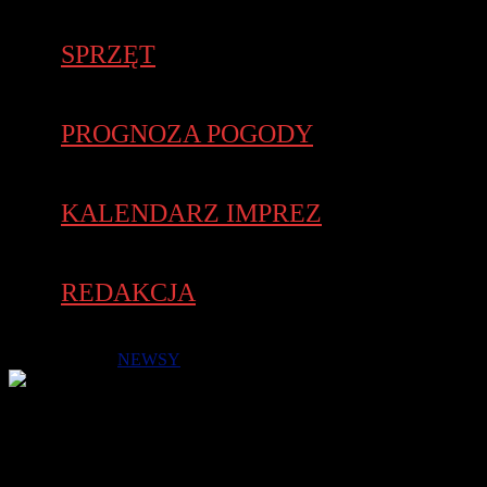
SPRZĘT
PROGNOZA POGODY
KALENDARZ IMPREZ
REDAKCJA
7 lutego 2022 -
NEWSY
Niemal 150 uczestników wystartowało w 2. Poznańskim Biegu
Otwarcia Igrzysk, który 6 lutego odbył się na Stadionie POSiR
Golęcin. W imprezie, która odbyła się w drugim dniu
Zimowych Igrzysk Olimpijskich, Pekin 2022 zmagania