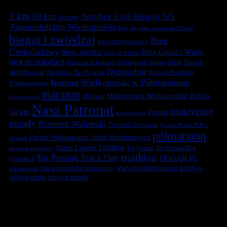
5 km
10 km
Agrobex Cykl Biegów 5/5
Agrobex
Automobilklub Wielkopolski
Bieg Agrobex zalasewska Piątka
biegaj i zwiedzaj
Bieg
bieg charytatywny
Czekoladowy
biegi górskie
Bieg Ognia i Wody
biegi w terenie
bieg po schodach
dieta
Bieg po schodach Collegium Altum
Domix
Dynasplint
Duathlon Tor Poznań
Korona Polskich
AGD Poznań
Korona Wielkopolski w Półmaratonie
Półmaratonów
maraton
Mistrzostwa Wielkopolski Policji
Millano
Koronawirus
Nasz Patronat
praktyczne
10 km
Poznań
nawodnienie
porady
Przemek Walewski
Przystań Posnania
Puchar Polski PSP w
półmaraton
Puchar Wielkopolski Służb Mundurowych
biegach
Super League Triathlon
Tor Poznań
Tor Poznań Bieg
strategia zwycięzcy
triathlon
Tor Poznań Track Day
TRIGAR.PL
Formuła 1
zdrowe
Uniwersytet Ekonomiczny
wszystkoobieganiu.pl
ultramaraton
odżywianie
zdrowe zasady