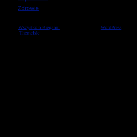
Zdrowie
© 2026
Wszystko o Bieganiu
— Stworzone przez
WordPress
Szablon
ThemeIsle