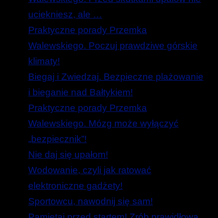
uciekniesz, ale …
Praktyczne porady Przemka
Walewskiego. Poczuj prawdziwe górskie
klimaty!
Biegaj i Zwiedzaj. Bezpieczne plażowanie
i bieganie nad Bałtykiem!
Praktyczne porady Przemka
Walewskiego. Mózg może wyłączyć
„bezpiecznik”!
Nie daj się upałom!
Wodowanie, czyli jak ratować
elektroniczne gadżety!
Sportowcu, nawodnij się sam!
Pamiętaj przed startem! Zrób prawidłową