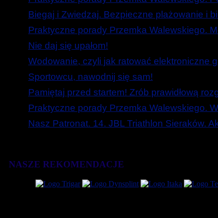
Biegaj i Zwiedzaj. Bezpieczne plażowanie i b
Praktyczne porady Przemka Walewskiego. Mó
Nie daj się upałom!
Wodowanie, czyli jak ratować elektroniczne g
Sportowcu, nawodnij się sam!
Pamiętaj przed startem! Zrób prawidłową roz
Praktyczne porady Przemka Walewskiego. W
Nasz Patronat. 14. JBL Triathlon Sieraków. 
NASZE REKOMENDACJE