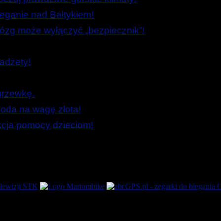
ieganie nad Bałtykiem!
zg może wyłączyć „bezpiecznik”!
adżety!
grzewkę.
oda na wagę złota!
Akcja pomocy dzieciom!