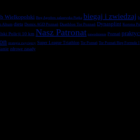
biegaj i zwiedzaj
b Wielkopolski
b
Bieg Agrobex zalasewska Piątka
Dynasplint
dieta
Duathlon Tor Poznań
Korona Po
m Altum
Domix AGD Poznań
Nasz Patronat
praktyc
ski Policji 10 km
Poznań
nawodnienie
ton
Super League Triathlon
Tor Poznań
Tor Poznań Bieg Formuła 1
strategia zwycięzcy
anie
zdrowe zasady