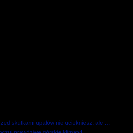
ed skutkami upałów nie uciekniesz, ale …
zuj prawdziwe górskie klimaty!