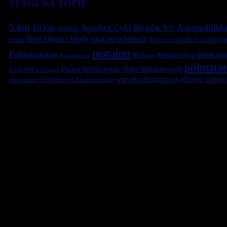
#TAGI NA TOPIE
5 km
10 km
Automobilklu
Agrobex Cykl Biegów 5/5
Agrobex
Bieg Ognia i Wody
bieg po schodach
terenie
Bieg po schodach Collegiu
maraton
Półmaratonie
Mistrzostwa Wielkopol
Millano
Koronawirus
półmara
Puchar Wielkopolski Służb Mundurowych
Polski PSP w biegach
zdrowe odżywi
Uniwersytet Ekonomiczny
wszystkoobieganiu.pl
ultramaraton