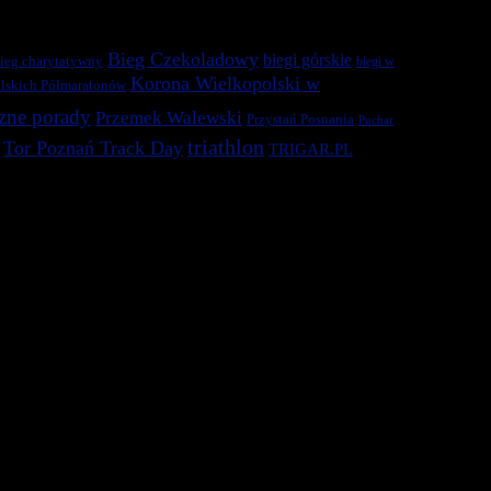
Bieg Czekoladowy
biegi górskie
ieg charytatywny
biegi w
Korona Wielkopolski w
lskich Półmaratonów
zne porady
Przemek Walewski
Przystań Posnania
Puchar
triathlon
Tor Poznań Track Day
TRIGAR.PL